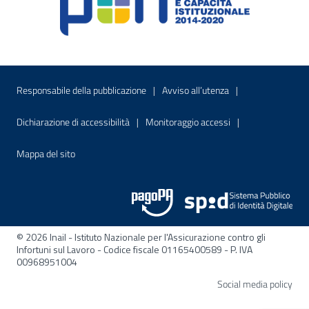
Menu di servizio
Sito interno - Apre in una nuova finestr
Sito interno - Apre
Responsabile della pubblicazione
Avviso all’utenza
Sito interno - Apre in una nuova finestra
Sito interno - Apre
Dichiarazione di accessibilità
Monitoraggio accessi
Sito interno - Apre nella stessa finestra
Mappa del sito
© 2026 Inail - Istituto Nazionale per l'Assicurazione contro gli
Infortuni sul Lavoro - Codice fiscale 01165400589 - P. IVA
00968951004
Apre
Social media policy