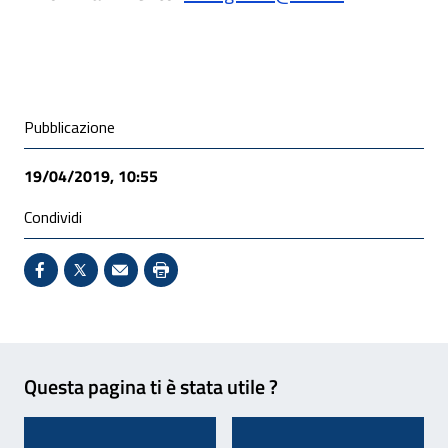
Condivisione social
Pubblicazione
19/04/2019, 10:55
Condividi
Condividi su Facebook - Sito esterno - Apertura in 
X - Sito esterno - Apertura in nuova finestra
Invio Mail: apre il programma di posta el
Stampa pagina: scelta meno ecologic
Feedback
Questa pagina ti è stata utile ?