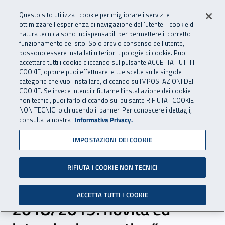
Accedi ai servizi online
For international visitors
Vai al menu principale
Vai al contenuto principale
Questo sito utilizza i cookie per migliorare i servizi e
ottimizzare l’esperienza di navigazione dell’utente. I cookie di
INAIL - Istituto Nazionale per 
natura tecnica sono indispensabili per permettere il corretto
Apri cerca
Apr
funzionamento del sito. Solo previo consenso dell’utente,
possono essere installati ulteriori tipologie di cookie. Puoi
Navigazione principale
accettare tutti i cookie cliccando sul pulsante ACCETTA TUTTI I
COOKIE, oppure puoi effettuare le tue scelte sulle singole
Navigazione - Ti trovi in:
Home
Inail comunica
Eventi
categorie che vuoi installare, cliccando su IMPOSTAZIONI DEI
COOKIE. Se invece intendi rifiutarne l’installazione dei cookie
non tecnici, puoi farlo cliccando sul pulsante RIFIUTA I COOKIE
NON TECNICI o chiudendo il banner. Per conoscere i dettagli,
24 aprile 2019
consulta la nostra
Informativa Privacy.
IMPOSTAZIONI DEI COOKIE
Evento - “Incontro su
tariffa 2019 -
RIFIUTA I COOKIE NON TECNICI
autoliquidazione
ACCETTA TUTTI I COOKIE
2018/2019: novità ed