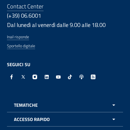
Contact Center
(+39) 06.6001
Dal lunedì al venerdì dalle 9.00 alle 18.00
Inail risponde
Sportello digitale
SEGUICI SU
Facebook - Sito esterno - Apertura in nuova finestra
X - Sito esterno - Apertura in nuova finestra
Instagram - Sito esterno - Apertura in nuo
Linkedin - Sito esterno - Apertura in 
Youtube - Sito esterno - Apertur
TikTok - Sito esterno - Ape
Spreaker - Sito estern
Feed RSS - Apert
TEMATICHE
APRI 
ACCESSO RAPIDO
APRI 