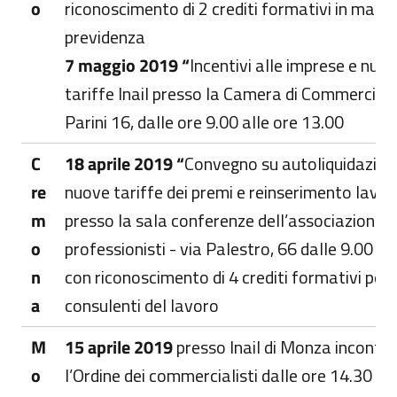
o
riconoscimento di 2 crediti formativi in mater
previdenza
7 maggio 2019 “
Incentivi alle imprese e nuo
tariffe Inail presso la Camera di Commercio, 
Parini 16, dalle ore 9.00 alle ore 13.00
C
18 aprile 2019 “
Convegno su autoliquidazion
re
nuove tariffe dei premi e reinserimento lavor
m
presso la sala conferenze dell’associazione
o
professionisti - via Palestro, 66 dalle 9.00 al
n
con riconoscimento di 4 crediti formativi per i
a
consulenti del lavoro
M
15 aprile 2019
presso Inail di Monza incontro
o
l’Ordine dei commercialisti dalle ore 14.30 al