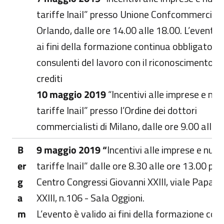
tariffe Inail” presso Unione Confcommercio, 
Orlando, dalle ore 14.00 alle 18.00. L’evento 
ai fini della formazione continua obbligatoria
consulenti del lavoro con il riconoscimento di
crediti
10 maggio 2019
“Incentivi alle imprese e nu
tariffe Inail” presso l’Ordine dei dottori
commercialisti di Milano, dalle ore 9.00 alle 
B
9 maggio 2019
“
Incentivi alle imprese e nuo
er
tariffe Inail” dalle ore 8.30 alle ore 13.00 pr
g
Centro Congressi Giovanni XXIII, viale Papa G
a
XXIII, n.106 - Sala Oggioni.
m
L’evento è valido ai fini della formazione con