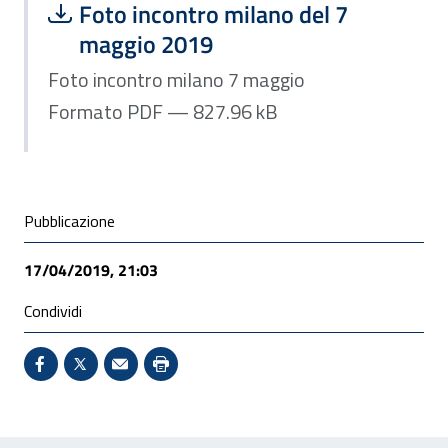
Scarica file:
Formato PDF — Dimensione 827.96 k
Foto incontro milano del 7
maggio 2019
Foto incontro milano 7 maggio
Formato PDF — 827.96 kB
Condivisione social
Pubblicazione
17/04/2019, 21:03
Condividi
Condividi su Facebook - Sito esterno - Apertura in 
X - Sito esterno - Apertura in nuova finestra
Invio Mail: apre il programma di posta el
Stampa pagina: scelta meno ecologic