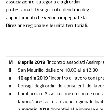
associazioni di categoria e agli ordini
professionali. Di seguito il calendario degli
appuntamenti che vedono impegnate la
Direzione regionale e le unità territoriali.
M
8 aprile 2019
“Incontro associati Assimpredil”
il
San Maurilio, dalle ore 10.00 alle 12.30
a
10 aprile 2019
“Incontro di lavoro con i presid
n
Consigli degli ordini dei consulenti del lavoro 
o
Lombardia e Associazione nazionale consulen
lavoro”, presso la Direzione regionale Inail 
7 maggio 2019
“Incentivi alle imprese e nuov