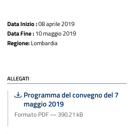
Data Inizio :
08 aprile 2019
Data Fine :
10 maggio 2019
Regione:
Lombardia
ALLEGATI
ALLEGATI
Scarica file:
Formato PDF — Dimensione 390.21 k
Programma del convegno del 7
maggio 2019
Formato PDF — 390.21 kB