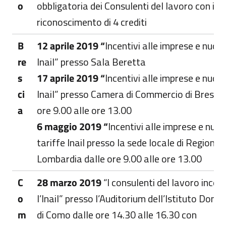
o
obbligatoria dei Consulenti del lavoro con il
riconoscimento di 4 crediti
B
12 aprile 2019 “
Incentivi alle imprese e nuove
re
Inail” presso Sala Beretta
s
17 aprile 2019
“
Incentivi alle imprese e nuove
ci
Inail” presso Camera di Commercio di Brescia
a
ore 9.00 alle ore 13.00
6 maggio 2019 “
Incentivi alle imprese e nuo
tariffe Inail presso la sede locale di Regione
Lombardia dalle ore 9.00 alle ore 13.00
C
28 marzo 2019
“I consulenti del lavoro inco
o
l’Inail” presso l’Auditorium dell’Istituto Don 
m
di Como dalle ore 14.30 alle 16.30 con