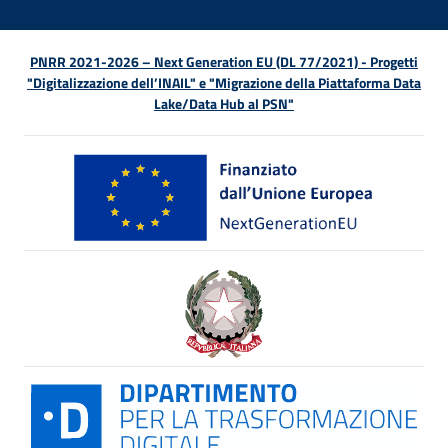
PNRR 2021-2026 – Next Generation EU (DL 77/2021) - Progetti
"Digitalizzazione dell’INAIL" e "Migrazione della Piattaforma Data
Lake/Data Hub al PSN"