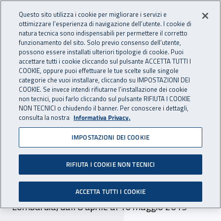
Accedi ai servizi online
For international visitors
Vai al menu principale
Vai al contenuto principale
Questo sito utilizza i cookie per migliorare i servizi e
ottimizzare l’esperienza di navigazione dell’utente. I cookie di
INAIL - Istituto Nazionale per 
natura tecnica sono indispensabili per permettere il corretto
Apri cerca
Apr
funzionamento del sito. Solo previo consenso dell’utente,
possono essere installati ulteriori tipologie di cookie. Puoi
Navigazione principale
accettare tutti i cookie cliccando sul pulsante ACCETTA TUTTI I
COOKIE, oppure puoi effettuare le tue scelte sulle singole
Navigazione - Ti trovi in:
Home
Inail comunica
Eventi
categorie che vuoi installare, cliccando su IMPOSTAZIONI DEI
COOKIE. Se invece intendi rifiutarne l’installazione dei cookie
non tecnici, puoi farlo cliccando sul pulsante RIFIUTA I COOKIE
NON TECNICI o chiudendo il banner. Per conoscere i dettagli,
dal 08 aprile al 10 maggio 2019
consulta la nostra
Informativa Privacy.
IMPOSTAZIONI DEI COOKIE
Evento - Incontri sulla
nuova tariffa e bando Isi
RIFIUTA I COOKIE NON TECNICI
2018
ACCETTA TUTTI I COOKIE
Lombardia, dall'8 aprile al 10 maggio 2019