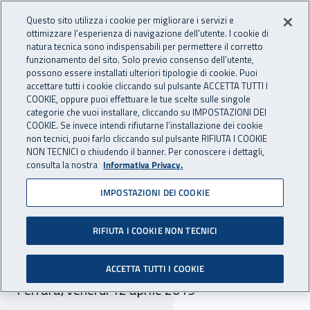
Accedi ai servizi online
For international visitors
Vai al menu principale
Vai al contenuto principale
Questo sito utilizza i cookie per migliorare i servizi e
ottimizzare l’esperienza di navigazione dell’utente. I cookie di
INAIL - Istituto Nazionale per 
natura tecnica sono indispensabili per permettere il corretto
Apri cerca
Apr
funzionamento del sito. Solo previo consenso dell’utente,
possono essere installati ulteriori tipologie di cookie. Puoi
Navigazione principale
accettare tutti i cookie cliccando sul pulsante ACCETTA TUTTI I
COOKIE, oppure puoi effettuare le tue scelte sulle singole
Navigazione - Ti trovi in:
Home
Inail comunica
Eventi
categorie che vuoi installare, cliccando su IMPOSTAZIONI DEI
COOKIE. Se invece intendi rifiutarne l’installazione dei cookie
non tecnici, puoi farlo cliccando sul pulsante RIFIUTA I COOKIE
NON TECNICI o chiudendo il banner. Per conoscere i dettagli,
12 aprile 2019
consulta la nostra
Informativa Privacy.
IMPOSTAZIONI DEI COOKIE
Evento - “Il reinserimento
lavorativo. La nuova tariffa
RIFIUTA I COOKIE NON TECNICI
Inail"
ACCETTA TUTTI I COOKIE
Ferrara, venerdì 12 aprile 2019