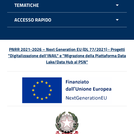
TEMATICHE
APRI 
ACCESSO RAPIDO
APRI 
PNRR 2021-2026 – Next Generation EU (DL 77/2021) - Progetti
"Digitalizzazione dell’INAIL" e "Migrazione della Piattaforma Data
Lake/Data Hub al PSN"