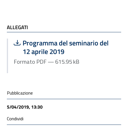
ALLEGATI
ALLEGATI
Scarica file:
Formato PDF — Dimensione 615.95 k
Programma del seminario del
12 aprile 2019
Formato PDF — 615.95 kB
Condivisione social
Pubblicazione
5/04/2019, 13:30
Condividi