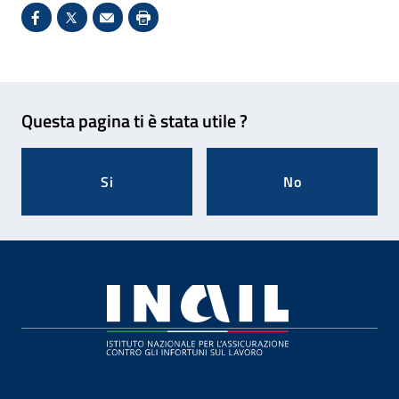
Condividi su Facebook - Sito esterno - Apertura in 
X - Sito esterno - Apertura in nuova finestra
Invio Mail: apre il programma di posta el
Stampa pagina: scelta meno ecologic
Feedback
Questa pagina ti è stata utile ?
Si
No
Footer