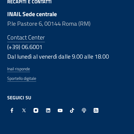
RECAPITI E CONTATTI
INAIL Sede centrale
P.le Pastore 6, 00144 Roma (RM)
Contact Center
(+39) 06.6001
Dal lunedì al venerdì dalle 9.00 alle 18.00
Inail risponde
Sportello digitale
SEGUICI SU
Facebook - Sito esterno - Apertura in nuova finestra
X - Sito esterno - Apertura in nuova finestra
Instagram - Sito esterno - Apertura in nuo
Linkedin - Sito esterno - Apertura in 
Youtube - Sito esterno - Apertur
TikTok - Sito esterno - Ape
Spreaker - Sito estern
Feed RSS - Apert