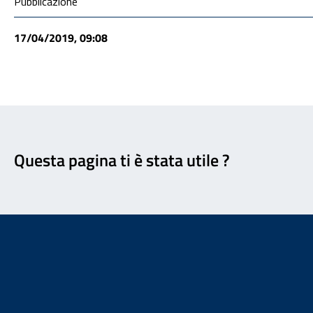
Condivisione social
Pubblicazione
17/04/2019, 09:08
Feedback
Questa pagina ti è stata utile ?
Footer