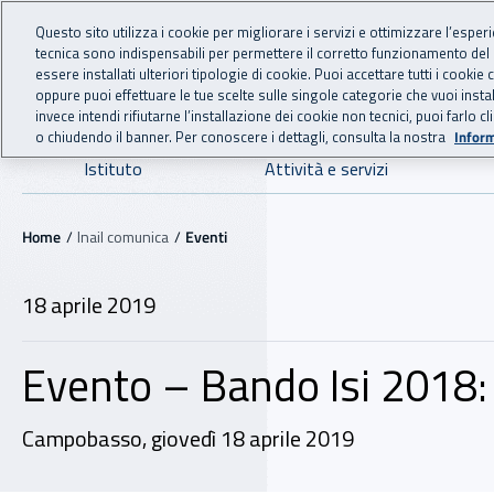
For international visitors
Vai al menu principale
Vai al contenuto principale
Questo sito utilizza i cookie per migliorare i servizi e ottimizzare l’esper
tecnica sono indispensabili per permettere il corretto funzionamento del
INAIL - Istituto Nazionale
essere installati ulteriori tipologie di cookie. Puoi accettare tutti i cook
oppure puoi effettuare le tue scelte sulle singole categorie che vuoi ins
invece intendi rifiutarne l’installazione dei cookie non tecnici, puoi farl
o chiudendo il banner. Per conoscere i dettagli, consulta la nostra
Inform
Navigazione principale
Istituto
Attività e servizi
Navigazione - Ti trovi in:
Home
Inail comunica
Eventi
18 aprile 2019
Evento – Bando Isi 2018: i
Campobasso, giovedì 18 aprile 2019