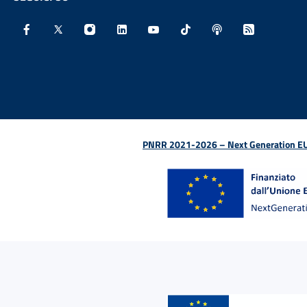
Facebook - Sito esterno - Apertura in nuova finestra
X - Sito esterno - Apertura in nuova finestra
Instagram - Sito esterno - Apertura in nu
Linkedin - Sito esterno - Apertura 
Youtube - Sito esterno - Aper
TikTok - Sito esterno -
Spreaker - Sito e
Feed RSS - 
PNRR 2021-2026 – Next Generation EU (D