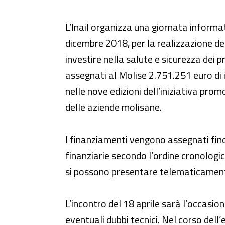
Evento – Bando Isi 2018: incenti
L’Inail organizza una giornata informat
dicembre 2018, per la realizzazione de
investire nella salute e sicurezza dei 
assegnati al Molise 2.751.251 euro di 
nelle nove edizioni dell’iniziativa prom
delle aziende molisane.
I finanziamenti vengono assegnati fin
finanziarie secondo l’ordine cronolog
si possono presentare telematicamente
L’incontro del 18 aprile sarà l’occasion
eventuali dubbi tecnici. Nel corso dell