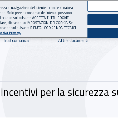
ienza di navigazione dell’utente. I cookie di natura
 sito. Solo previo consenso dell’utente, possono
 per l'Assicurazione contro 
ie cliccando sul pulsante ACCETTA TUTTI I COOKIE,
tallare, cliccando su IMPOSTAZIONI DEI COOKIE. Se
o cliccando sul pulsante RIFIUTA I COOKIE NON TECNICI
ativa Privacy.
Inail comunica
Atti e documenti
ncentivi per la sicurezza s