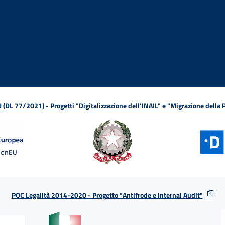
ova finestra
in nuova finestra
tura in nuova finestra
 Apertura in nuova finestra
sterno - Apertura in nuova finestra
Apertura nella stessa finestra
L 77/2021) - Progetti "Digitalizzazione dell’INAIL" e "Migrazione della
POC Legalità 2014-2020 - Progetto "Antifrode e Internal Audit"