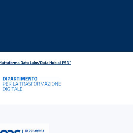
 Piattaforma Data Lake/Data Hub al PSN"