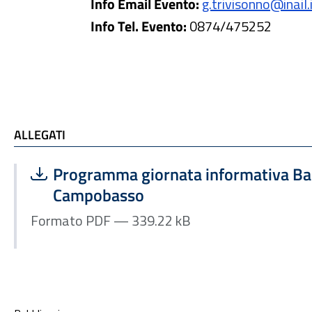
Info Email Evento:
g.trivisonno@inail.
Info Tel. Evento:
0874/475252
ALLEGATI
ALLEGATI
Scarica file:
Formato PDF — Dimensione 339.22 kB
Programma giornata informativa Ban
Campobasso
Formato PDF — 339.22 kB