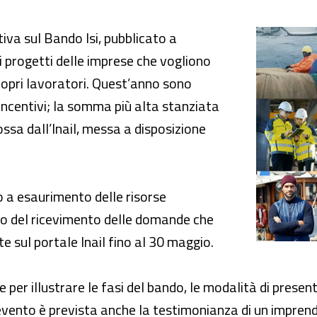
vi per la sicurezza sul lavoro
iva sul Bando Isi, pubblicato a
i progetti delle imprese che vogliono
propri lavoratori. Quest’anno sono
incentivi; la somma più alta stanziata
ossa dall’Inail, messa a disposizione
o a esaurimento delle risorse
ico del ricevimento delle domande che
 sul portale Inail fino al 30 maggio.
e per illustrare le fasi del bando, le modalità di presen
’evento è prevista anche la testimonianza di un imprend