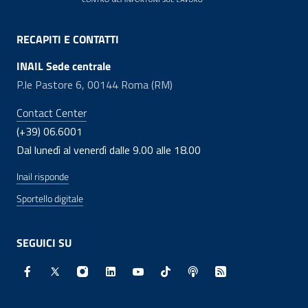
RECAPITI E CONTATTI
INAIL Sede centrale
P.le Pastore 6, 00144 Roma (RM)
Contact Center
(+39) 06.6001
Dal lunedì al venerdì dalle 9.00 alle 18.00
Inail risponde
Sportello digitale
SEGUICI SU
Facebook - Sito esterno - Apertura in nuova finestra
X - Sito esterno - Apertura in nuova finestra
Instagram - Sito esterno - Apertura in nuo
Linkedin - Sito esterno - Apertura in 
Youtube - Sito esterno - Apertur
TikTok - Sito esterno - Ape
Spreaker - Sito estern
Feed RSS - Apert