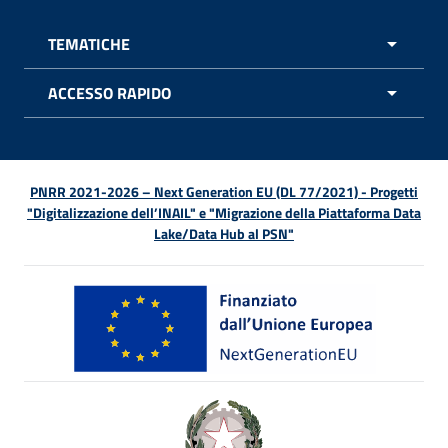
TEMATICHE
APRI 
ACCESSO RAPIDO
APRI 
PNRR 2021-2026 – Next Generation EU (DL 77/2021) - Progetti
"Digitalizzazione dell’INAIL" e "Migrazione della Piattaforma Data
Lake/Data Hub al PSN"