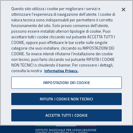
Accedi ai servizi online
For international visitors
Vai al menu principale
Vai al contenuto principale
Questo sito utilizza i cookie per migliorare i servizi e
ottimizzare l’esperienza di navigazione dell’utente. I cookie di
INAIL - Istituto Nazionale per 
natura tecnica sono indispensabili per permettere il corretto
Apri cerca
Apr
funzionamento del sito. Solo previo consenso dell’utente,
possono essere installati ulteriori tipologie di cookie. Puoi
Navigazione principale
accettare tutti i cookie cliccando sul pulsante ACCETTA TUTTI I
COOKIE, oppure puoi effettuare le tue scelte sulle singole
Pagina non disponibile
categorie che vuoi installare, cliccando su IMPOSTAZIONI DEI
COOKIE. Se invece intendi rifiutarne l’installazione dei cookie
non tecnici, puoi farlo cliccando sul pulsante RIFIUTA I COOKIE
Il contenuto non è stato trovato. Per continuare la
NON TECNICI o chiudendo il banner. Per conoscere i dettagli,
consulta la nostra
Informativa Privacy.
navigazione è possibile ritornare alla
home page
o utilizzare
il menu principale.
IMPOSTAZIONI DEI COOKIE
RIFIUTA I COOKIE NON TECNICI
Footer
ACCETTA TUTTI I COOKIE