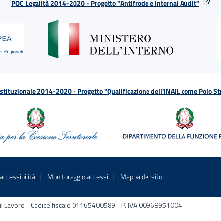
POC Legalità 2014-2020 - Progetto "Antifrode e Internal Audit"
tituzionale 2014-2020 - Progetto "Qualificazione dell'INAIL come Polo St
a
 in una nuova finestra
Sito interno - Apre in una nuova finestra
Sito interno - Apre in una nuova fines
Sito interno - Apre 
accessibilità
Monitoraggio accessi
Mappa del sito
ni sul Lavoro - Codice fiscale 01165400589 - P. IVA 00968951004