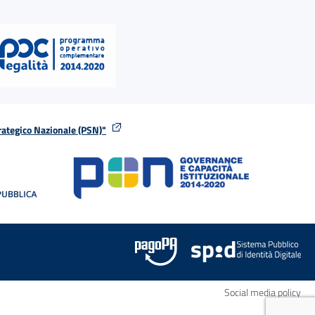
rategico Nazionale (PSN)"
tra
nella stessa finestra
Apr
Social media policy