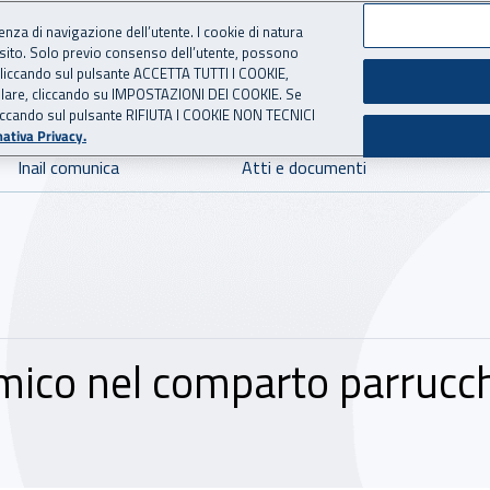
ienza di navigazione dell’utente. I cookie di natura
 sito. Solo previo consenso dell’utente, possono
 per l'Assicurazione contro 
ie cliccando sul pulsante ACCETTA TUTTI I COOKIE,
tallare, cliccando su IMPOSTAZIONI DEI COOKIE. Se
o cliccando sul pulsante RIFIUTA I COOKIE NON TECNICI
ativa Privacy.
Inail comunica
Atti e documenti
imico nel comparto parrucch