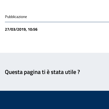
Condivisione social
Pubblicazione
27/03/2019, 10:56
Feedback
Questa pagina ti è stata utile ?
Footer