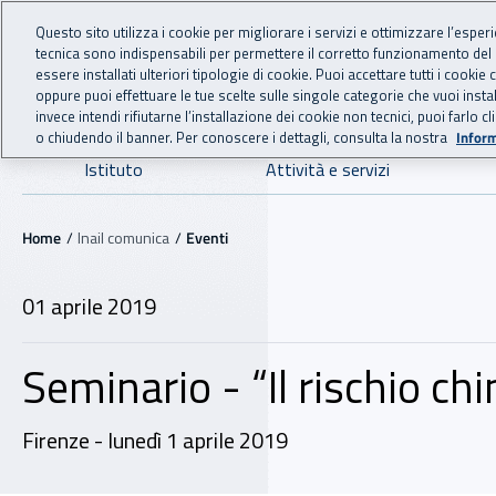
For international visitors
Vai al menu principale
Vai al contenuto principale
Questo sito utilizza i cookie per migliorare i servizi e ottimizzare l’esper
tecnica sono indispensabili per permettere il corretto funzionamento del
INAIL - Istituto Nazionale
essere installati ulteriori tipologie di cookie. Puoi accettare tutti i cook
oppure puoi effettuare le tue scelte sulle singole categorie che vuoi ins
invece intendi rifiutarne l’installazione dei cookie non tecnici, puoi farl
o chiudendo il banner. Per conoscere i dettagli, consulta la nostra
Inform
Navigazione principale
Istituto
Attività e servizi
Navigazione - Ti trovi in:
Home
Inail comunica
Eventi
01 aprile 2019
Seminario - “Il rischio ch
Firenze - lunedì 1 aprile 2019