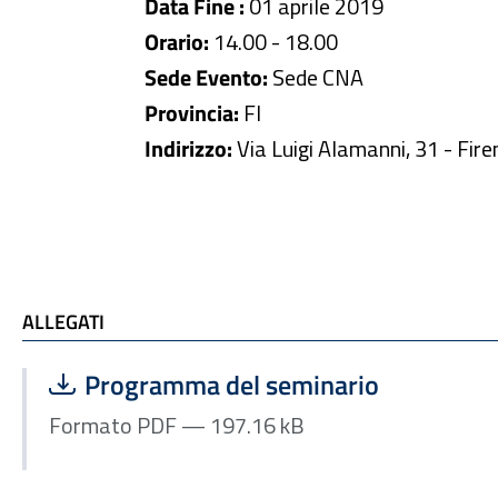
Data Fine :
01 aprile 2019
Orario:
14.00 - 18.00
Sede Evento:
Sede CNA
Provincia:
FI
Indirizzo:
Via Luigi Alamanni, 31 - Fire
ALLEGATI
ALLEGATI
Scarica file:
Formato PDF — Dimensione 197.16 kB
Programma del seminario
Formato PDF — 197.16 kB