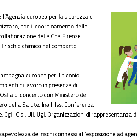
 nel comparto parrucchieri e estetica”
 dell’Agenzia europea per la sicurezza e
anizzato, con il coordinamento della
 collaborazione della Cna Firenze
“Il rischio chimico nel comparto
a Campagna europea per il biennio
bienti di lavoro in presenza di
Osha di concerto con Ministero del
ero della Salute, Inail, Iss, Conferenza
 Cgil, Cisl, Uil, Ugl, Organizzazioni di rappresentanza d
apevolezza dei rischi connessi all’esposizione ad
agen