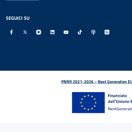
SEGUICI SU
Facebook - Sito esterno - Apertura in nuova finestra
X - Sito esterno - Apertura in nuova finestra
Instagram - Sito esterno - Apertura in nu
Linkedin - Sito esterno - Apertura 
Youtube - Sito esterno - Aper
TikTok - Sito esterno -
Spreaker - Sito e
Feed RSS - 
PNRR 2021-2026 – Next Generation EU (D