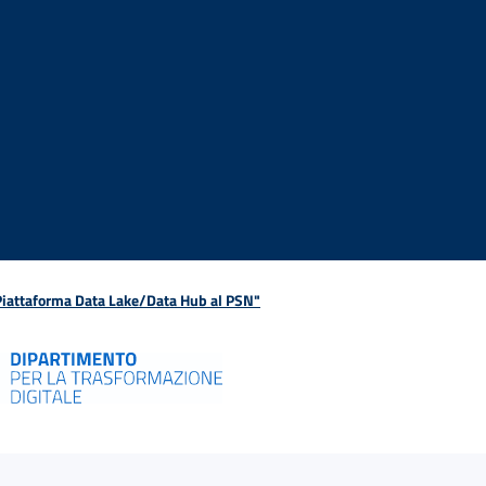
 Piattaforma Data Lake/Data Hub al PSN"