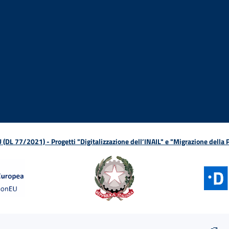
ova finestra
in nuova finestra
tura in nuova finestra
 Apertura in nuova finestra
sterno - Apertura in nuova finestra
Apertura nella stessa finestra
L 77/2021) - Progetti "Digitalizzazione dell’INAIL" e "Migrazione della