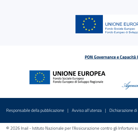
PON Governance e Capacità Is
Menu di servizio
Sito interno - Apre in una nuova finestr
Sito interno - Apre
Responsabile della pubblicazione
Avviso all’utenza
Dichiarazione di 
© 2026 Inail - Istituto Nazionale per l'Assicurazione contro gli Infortu