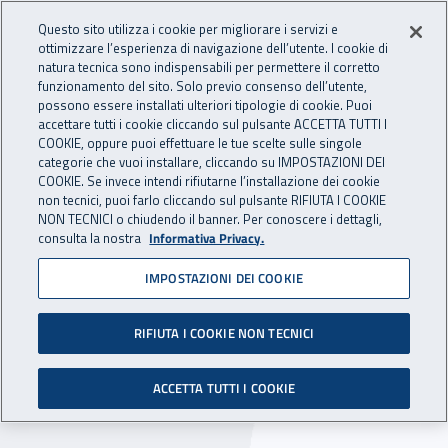
Accedi ai servizi online
For international visitors
Vai al menu principale
Vai al contenuto principale
Questo sito utilizza i cookie per migliorare i servizi e
ottimizzare l’esperienza di navigazione dell’utente. I cookie di
INAIL - Istituto Nazionale per 
natura tecnica sono indispensabili per permettere il corretto
Apri cerca
Apr
funzionamento del sito. Solo previo consenso dell’utente,
possono essere installati ulteriori tipologie di cookie. Puoi
Navigazione principale
accettare tutti i cookie cliccando sul pulsante ACCETTA TUTTI I
COOKIE, oppure puoi effettuare le tue scelte sulle singole
Navigazione - Ti trovi in:
Home
Inail comunica
Eventi
categorie che vuoi installare, cliccando su IMPOSTAZIONI DEI
COOKIE. Se invece intendi rifiutarne l’installazione dei cookie
non tecnici, puoi farlo cliccando sul pulsante RIFIUTA I COOKIE
NON TECNICI o chiudendo il banner. Per conoscere i dettagli,
08 marzo 2019
consulta la nostra
Informativa Privacy.
IMPOSTAZIONI DEI COOKIE
Iniziative per la giornata
dell'8 marzo
RIFIUTA I COOKIE NON TECNICI
Napoli, Avellino, Benevento - venerdì 8 marzo
ACCETTA TUTTI I COOKIE
2019