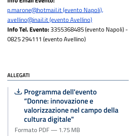
Info Email Evento:
p.marone@hotmail.it (evento Napoli),
avellino@inail.it (evento Avellino)
Info Tel. Evento:
3355368485 (evento Napoli) -
0825 294111 (evento Avellino)
ALLEGATI
ALLEGATI
Scarica file:
Formato PDF — Dimensione 1.75 MB
Programma dell'evento
“Donne: innovazione e
valorizzazione nel campo della
cultura digitale"
Formato PDF — 1.75 MB