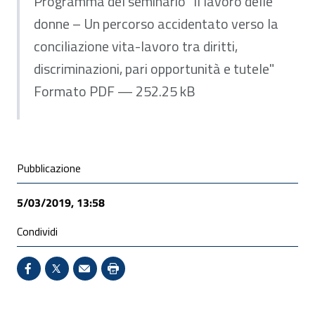
Programma del seminario “Il lavoro delle
donne – Un percorso accidentato verso la
conciliazione vita-lavoro tra diritti,
discriminazioni, pari opportunità e tutele"
Formato PDF — 252.25 kB
Condivisione social
Pubblicazione
5/03/2019, 13:58
Condividi
Condividi su Facebook - Sito esterno - Apertura in 
X - Sito esterno - Apertura in nuova finestra
Invio Mail: apre il programma di posta el
Stampa pagina: scelta meno ecologic