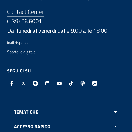
Contact Center
(+39) 06.6001
Dal lunedì al venerdì dalle 9.00 alle 18.00
Inail risponde
Sportello digitale
SEGUICI SU
Facebook - Sito esterno - Apertura in nuova finestra
X - Sito esterno - Apertura in nuova finestra
Instagram - Sito esterno - Apertura in nuo
Linkedin - Sito esterno - Apertura in 
Youtube - Sito esterno - Apertur
TikTok - Sito esterno - Ape
Spreaker - Sito estern
Feed RSS - Apert
TEMATICHE
APRI 
ACCESSO RAPIDO
APRI 