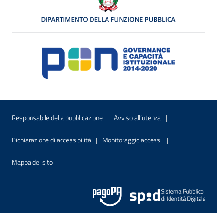
Menu di servizio
Sito interno - Apre in una nuova finestr
Sito interno - Apre
Responsabile della pubblicazione
Avviso all’utenza
Sito interno - Apre in una nuova finestra
Sito interno - Apre
Dichiarazione di accessibilità
Monitoraggio accessi
Sito interno - Apre nella stessa finestra
Mappa del sito