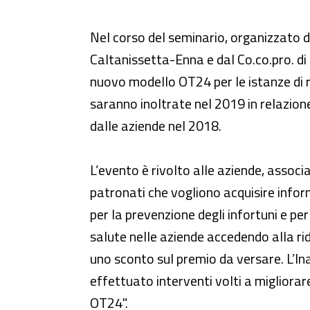
Seminario su OT20 e OT24 - “Vuo
Nel corso del seminario, organizzato dal
Caltanissetta-Enna e dal Co.co.pro. di
nuovo modello OT24 per le istanze di r
saranno inoltrate nel 2019 in relazione
dalle aziende nel 2018.
L’evento è rivolto alle aziende, associa
patronati che vogliono acquisire inform
per la prevenzione degli infortuni e pe
salute nelle aziende accedendo alla r
uno sconto sul premio da versare. L’Inai
effettuato interventi volti a migliora
OT24".