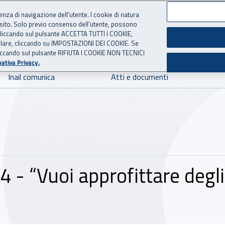
ienza di navigazione dell’utente. I cookie di natura
 sito. Solo previo consenso dell’utente, possono
 per l'Assicurazione contro 
ie cliccando sul pulsante ACCETTA TUTTI I COOKIE,
tallare, cliccando su IMPOSTAZIONI DEI COOKIE. Se
o cliccando sul pulsante RIFIUTA I COOKIE NON TECNICI
ativa Privacy.
Inail comunica
Atti e documenti
- “Vuoi approfittare degli 