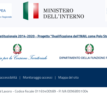
tituzionale 2014-2020 - Progetto "Qualificazione dell'INAIL come Polo St
a
 in una nuova finestra
Sito interno - Apre in una nuova finestra
Sito interno - Apre in una nuova fines
Sito interno - Apre 
accessibilità
Monitoraggio accessi
Mappa del sito
ni sul Lavoro - Codice fiscale 01165400589 - P. IVA 00968951004