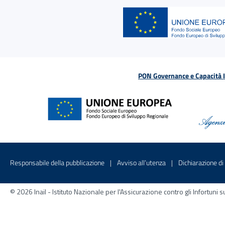
PON Governance e Capacità Is
Menu di servizio
Sito interno - Apre in una nuova finestr
Sito interno - Apre
Responsabile della pubblicazione
Avviso all’utenza
Dichiarazione di 
© 2026 Inail - Istituto Nazionale per l'Assicurazione contro gli Infortu