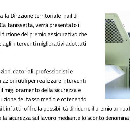
i approfittare degli sgravi Inail?”
la Direzione territoriale Inail di
 Caltanissetta, verrà presentato il
iduzione del premio assicurativo che
 agli interventi migliorativi adottati
zioni datoriali, professionisti e
azioni utili per realizzare interventi
r il miglioramento della sicurezza e
iduzione del tasso medio e ottenendo
l, infatti, offre la possibilità di ridurre il premio ann
re la sicurezza sul lavoro mediante lo sconto denomina