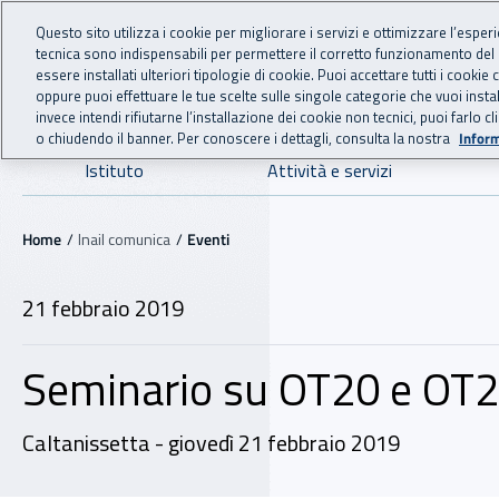
For international visitors
Vai al menu principale
Vai al contenuto principale
Questo sito utilizza i cookie per migliorare i servizi e ottimizzare l’esper
tecnica sono indispensabili per permettere il corretto funzionamento del
INAIL - Istituto Nazionale
essere installati ulteriori tipologie di cookie. Puoi accettare tutti i cook
oppure puoi effettuare le tue scelte sulle singole categorie che vuoi ins
invece intendi rifiutarne l’installazione dei cookie non tecnici, puoi farl
o chiudendo il banner. Per conoscere i dettagli, consulta la nostra
Inform
Navigazione principale
Istituto
Attività e servizi
Navigazione - Ti trovi in:
Home
Inail comunica
Eventi
21 febbraio 2019
Seminario su OT20 e OT24 
Caltanissetta - giovedì 21 febbraio 2019