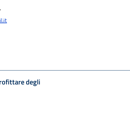
7
.it
ofittare degli