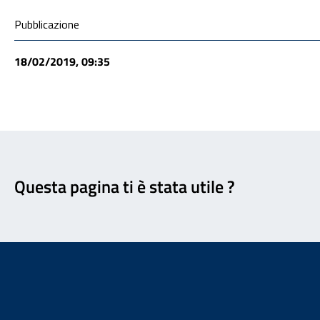
Condivisione social
Pubblicazione
18/02/2019, 09:35
Feedback
Questa pagina ti è stata utile ?
Footer