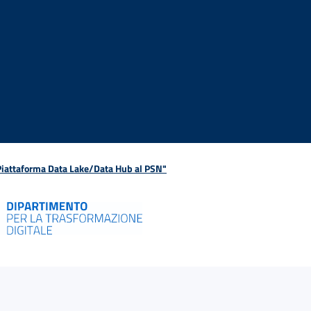
 Piattaforma Data Lake/Data Hub al PSN"