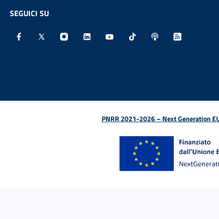
SEGUICI SU
Facebook - Sito esterno - Apertura in nuova finestra
X - Sito esterno - Apertura in nuova finestra
Instagram - Sito esterno - Apertura in nu
Linkedin - Sito esterno - Apertura 
Youtube - Sito esterno - Aper
TikTok - Sito esterno -
Spreaker - Sito e
Feed RSS - 
PNRR 2021-2026 – Next Generation EU (D