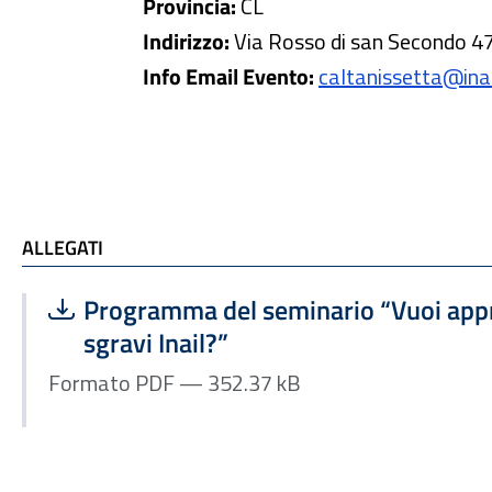
Provincia:
CL
Indirizzo:
Via Rosso di san Secondo 4
Info Email Evento:
caltanissetta@inail
ALLEGATI
ALLEGATI
Scarica file:
Formato PDF — Dimensione 352.37 kB
Programma del seminario “Vuoi appr
sgravi Inail?”
Formato PDF — 352.37 kB