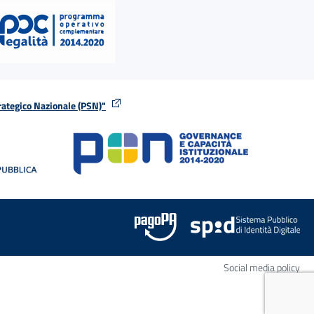
rategico Nazionale (PSN)"
tra
nella stessa finestra
Apr
Social media policy