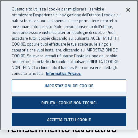
Accedi ai servizi online
For international visitors
Vai al menu principale
Vai al contenuto principale
Questo sito utilizza i cookie per migliorare i servizi e
ottimizzare l’esperienza di navigazione dell’utente. I cookie di
INAIL - Istituto Nazionale per 
natura tecnica sono indispensabili per permettere il corretto
Apri cerca
Apr
funzionamento del sito. Solo previo consenso dell’utente,
possono essere installati ulteriori tipologie di cookie. Puoi
Navigazione principale
accettare tutti i cookie cliccando sul pulsante ACCETTA TUTTI I
COOKIE, oppure puoi effettuare le tue scelte sulle singole
Navigazione - Ti trovi in:
Home
Inail comunica
Eventi
categorie che vuoi installare, cliccando su IMPOSTAZIONI DEI
COOKIE. Se invece intendi rifiutarne l’installazione dei cookie
non tecnici, puoi farlo cliccando sul pulsante RIFIUTA I COOKIE
NON TECNICI o chiudendo il banner. Per conoscere i dettagli,
06 febbraio 2019
consulta la nostra
Informativa Privacy.
IMPOSTAZIONI DEI COOKIE
Seminario - "Salute e
sicurezza sul lavoro: dalla
RIFIUTA I COOKIE NON TECNICI
prevenzione al
ACCETTA TUTTI I COOKIE
reinserimento lavorativo"