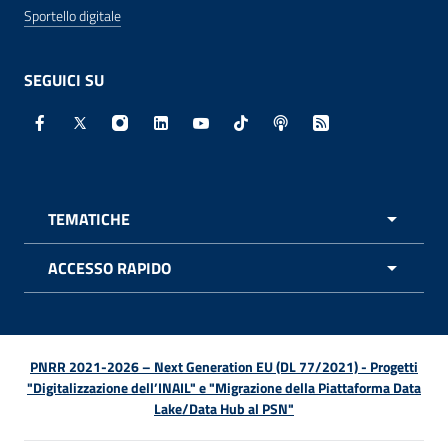
Sportello digitale
SEGUICI SU
Facebook - Sito esterno - Apertura in nuova finestra
X - Sito esterno - Apertura in nuova finestra
Instagram - Sito esterno - Apertura in nuo
Linkedin - Sito esterno - Apertura in 
Youtube - Sito esterno - Apertur
TikTok - Sito esterno - Ape
Spreaker - Sito estern
Feed RSS - Apert
TEMATICHE
APRI 
ACCESSO RAPIDO
APRI 
PNRR 2021-2026 – Next Generation EU (DL 77/2021) - Progetti
"Digitalizzazione dell’INAIL" e "Migrazione della Piattaforma Data
Lake/Data Hub al PSN"