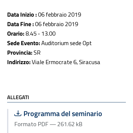
Data Inizio :
06 febbraio 2019
Data Fine :
06 febbraio 2019
Orario:
8.45 - 13.00
Sede Evento:
Auditorium sede Opt
Provincia:
SR
Indirizzo:
Viale Ermocrate 6, Siracusa
ALLEGATI
ALLEGATI
Scarica file:
Formato PDF — Dimensione 261.62 k
Programma del seminario
Formato PDF — 261.62 kB