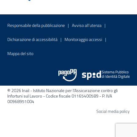
Menu di servizio
Sito interno - Apre in una nuova finestr
Sito interno - Apre
Responsabile della pubblicazione
Avviso all’utenza
Sito interno - Apre in una nuova finestra
Sito interno - Apre
Dichiarazione di accessibilità
Monitoraggio accessi
Sito interno - Apre nella stessa finestra
Mappa del sito
© 2026 Inail - Istituto Nazionale per l'Assicurazione contro gli
Infortuni sul Lavoro - Codice fiscale 01165400589 - P. IVA
00968951004
Apre
Social media policy