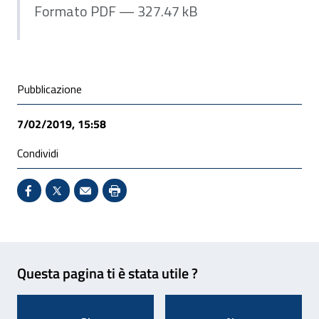
Formato PDF — 327.47 kB
Condivisione social
Pubblicazione
7/02/2019, 15:58
Condividi
Condividi su Facebook - Sito esterno - Apertura in 
X - Sito esterno - Apertura in nuova finestra
Invio Mail: apre il programma di posta el
Stampa pagina: scelta meno ecologic
Feedback
Questa pagina ti è stata utile ?