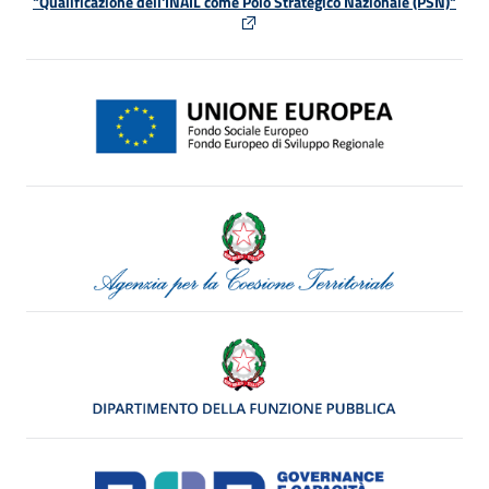
"Qualificazione dell'INAIL come Polo Strategico Nazionale (PSN)"