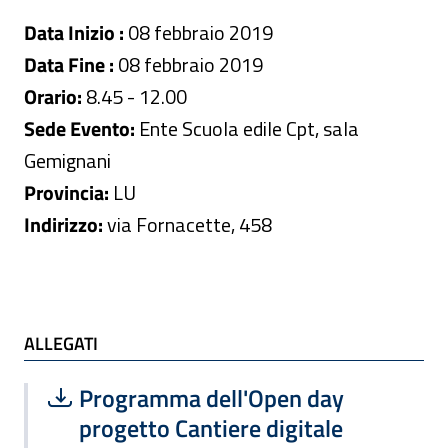
Data Inizio :
08 febbraio 2019
Data Fine :
08 febbraio 2019
Orario:
8.45 - 12.00
Sede Evento:
Ente Scuola edile Cpt, sala
Gemignani
Provincia:
LU
Indirizzo:
via Fornacette, 458
ALLEGATI
ALLEGATI
Scarica file:
Formato PDF — Dimensione 327.47 k
Programma dell'Open day
progetto Cantiere digitale