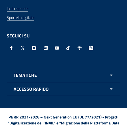
Inail risponde
Sportello digitale
SEGUICI SU
Facebook - Sito esterno - Apertura in nuova finestra
X - Sito esterno - Apertura in nuova finestra
Instagram - Sito esterno - Apertura in nuo
Linkedin - Sito esterno - Apertura in 
Youtube - Sito esterno - Apertur
TikTok - Sito esterno - Ape
Spreaker - Sito estern
Feed RSS - Apert
TEMATICHE
APRI 
ACCESSO RAPIDO
APRI 
PNRR 2021-2026 – Next Generation EU (DL 77/2021) - Progetti
"Digitalizzazione dell’INAIL" e "Migrazione della Piattaforma Data