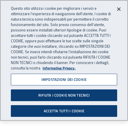
Accedi ai servizi online
For international visitors
Vai al menu principale
Vai al contenuto principale
Questo sito utilizza i cookie per migliorare i servizi e
ottimizzare l’esperienza di navigazione dell’utente. I cookie di
INAIL - Istituto Nazionale per 
natura tecnica sono indispensabili per permettere il corretto
Apri cerca
Apr
funzionamento del sito. Solo previo consenso dell’utente,
possono essere installati ulteriori tipologie di cookie. Puoi
Navigazione principale
accettare tutti i cookie cliccando sul pulsante ACCETTA TUTTI I
COOKIE, oppure puoi effettuare le tue scelte sulle singole
Navigazione - Ti trovi in:
Home
Inail comunica
Eventi
categorie che vuoi installare, cliccando su IMPOSTAZIONI DEI
COOKIE. Se invece intendi rifiutarne l’installazione dei cookie
non tecnici, puoi farlo cliccando sul pulsante RIFIUTA I COOKIE
NON TECNICI o chiudendo il banner. Per conoscere i dettagli,
08 febbraio 2019
consulta la nostra
Informativa Privacy.
IMPOSTAZIONI DEI COOKIE
Open day - progetto
Cantiere digitale
RIFIUTA I COOKIE NON TECNICI
Lucca - venerdì 8 febbraio 2019
ACCETTA TUTTI I COOKIE