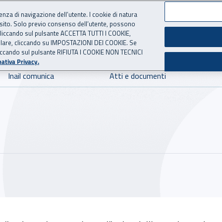
ienza di navigazione dell’utente. I cookie di natura
 sito. Solo previo consenso dell’utente, possono
 per l'Assicurazione contro 
ie cliccando sul pulsante ACCETTA TUTTI I COOKIE,
tallare, cliccando su IMPOSTAZIONI DEI COOKIE. Se
o cliccando sul pulsante RIFIUTA I COOKIE NON TECNICI
ativa Privacy.
Inail comunica
Atti e documenti