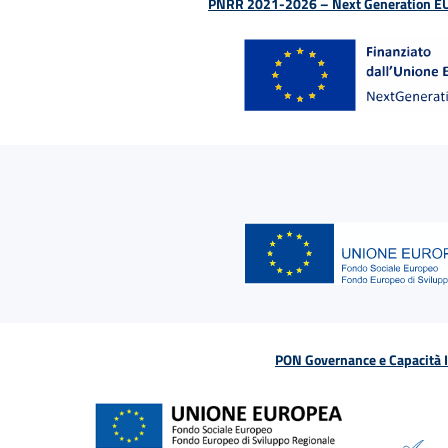
PNRR 2021-2026 – Next Generation EU (D
PON Governance e Capacità Is