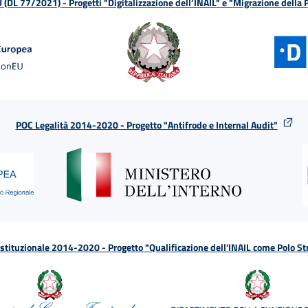
L 77/2021) - Progetti "Digitalizzazione dell’INAIL" e "Migrazione della
POC Legalità 2014-2020 - Progetto "Antifrode e Internal Audit"
tituzionale 2014-2020 - Progetto "Qualificazione dell'INAIL come Polo St