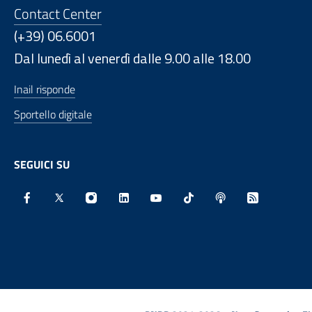
Contact Center
(+39) 06.6001
Dal lunedì al venerdì dalle 9.00 alle 18.00
Inail risponde
Sportello digitale
SEGUICI SU
Facebook - Sito esterno - Apertura in nuova finestra
X - Sito esterno - Apertura in nuova finestra
Instagram - Sito esterno - Apertura in nu
Linkedin - Sito esterno - Apertura 
Youtube - Sito esterno - Aper
TikTok - Sito esterno -
Spreaker - Sito e
Feed RSS - 