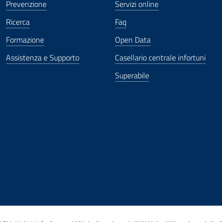
Prevenzione
Servizi online
Ricerca
Faq
Formazione
Open Data
Assistenza e Supporto
Casellario centrale infortuni
Superabile
ova finestra
in nuova finestra
tura in nuova finestra
 Apertura in nuova finestra
sterno - Apertura in nuova finestra
Apertura nella stessa finestra