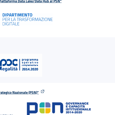
 Piattaforma Data Lake/Data Hub al PSN"
rategico Nazionale (PSN)"