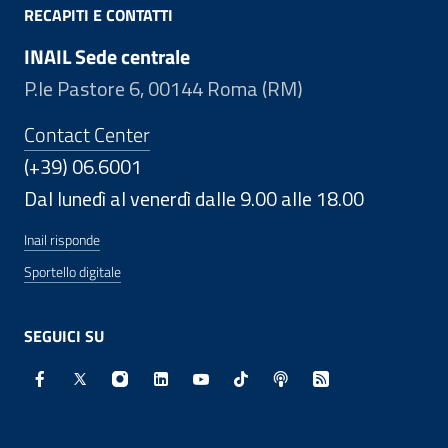
RECAPITI E CONTATTI
INAIL Sede centrale
P.le Pastore 6, 00144 Roma (RM)
Contact Center
(+39) 06.6001
Dal lunedì al venerdì dalle 9.00 alle 18.00
Inail risponde
Sportello digitale
SEGUICI SU
Facebook - Sito esterno - Apertura in nuova finestra
X - Sito esterno - Apertura in nuova finestra
Instagram - Sito esterno - Apertura in nuo
Linkedin - Sito esterno - Apertura in 
Youtube - Sito esterno - Apertur
TikTok - Sito esterno - Ape
Spreaker - Sito estern
Feed RSS - Apert