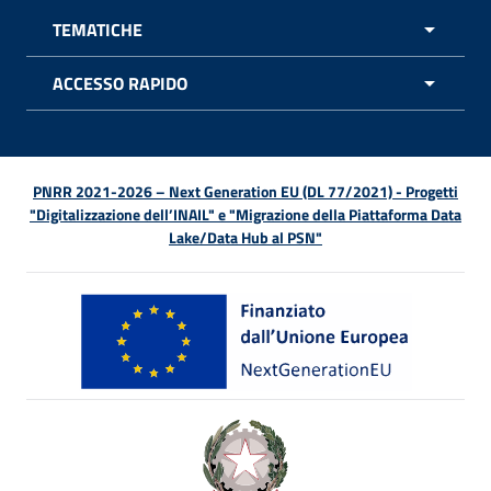
TEMATICHE
APRI 
ACCESSO RAPIDO
APRI 
PNRR 2021-2026 – Next Generation EU (DL 77/2021) - Progetti
"Digitalizzazione dell’INAIL" e "Migrazione della Piattaforma Data
Lake/Data Hub al PSN"