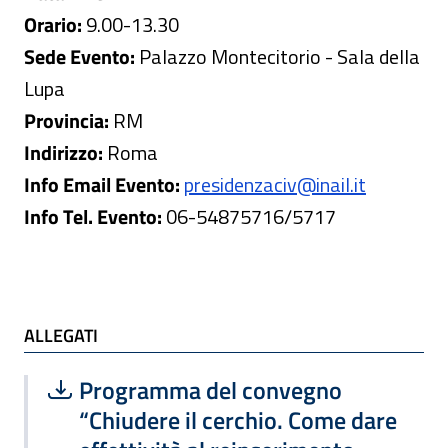
Orario:
9.00-13.30
Sede Evento:
Palazzo Montecitorio - Sala della
Lupa
Provincia:
RM
Indirizzo:
Roma
Info Email Evento:
presidenzaciv@inail.it
Info Tel. Evento:
06-54875716/5717
ALLEGATI
ALLEGATI
Scarica file:
Formato PDF — Dimensione 327.89 k
Programma del convegno
“Chiudere il cerchio. Come dare