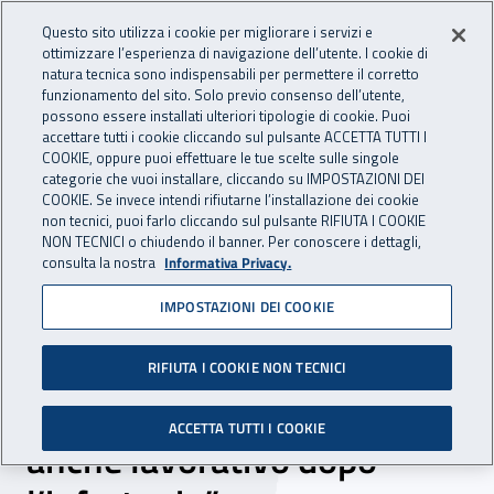
Accedi ai servizi online
For international visitors
Vai al menu principale
Vai al contenuto principale
Questo sito utilizza i cookie per migliorare i servizi e
ottimizzare l’esperienza di navigazione dell’utente. I cookie di
INAIL - Istituto Nazionale per 
natura tecnica sono indispensabili per permettere il corretto
Apri cerca
Apr
funzionamento del sito. Solo previo consenso dell’utente,
possono essere installati ulteriori tipologie di cookie. Puoi
Navigazione principale
accettare tutti i cookie cliccando sul pulsante ACCETTA TUTTI I
COOKIE, oppure puoi effettuare le tue scelte sulle singole
Navigazione - Ti trovi in:
Home
Inail comunica
Eventi
categorie che vuoi installare, cliccando su IMPOSTAZIONI DEI
COOKIE. Se invece intendi rifiutarne l’installazione dei cookie
non tecnici, puoi farlo cliccando sul pulsante RIFIUTA I COOKIE
NON TECNICI o chiudendo il banner. Per conoscere i dettagli,
18 dicembre 2018
consulta la nostra
Informativa Privacy.
IMPOSTAZIONI DEI COOKIE
Convegno - “Chiudere il
cerchio. Come dare
RIFIUTA I COOKIE NON TECNICI
effettività al reinserimento
ACCETTA TUTTI I COOKIE
anche lavorativo dopo