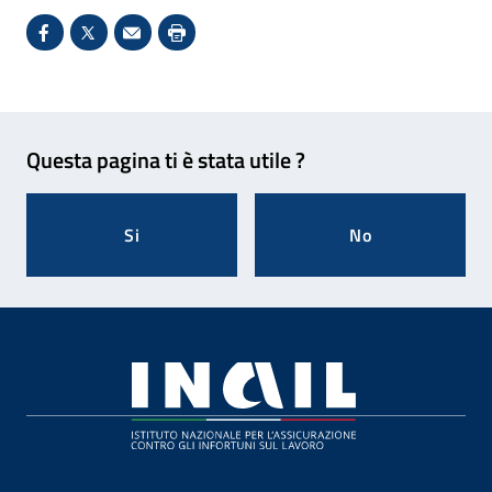
Condividi su Facebook - Sito esterno - Apertura in 
X - Sito esterno - Apertura in nuova finestra
Invio Mail: apre il programma di posta el
Stampa pagina: scelta meno ecologic
Feedback
Questa pagina ti è stata utile ?
Si
No
Footer