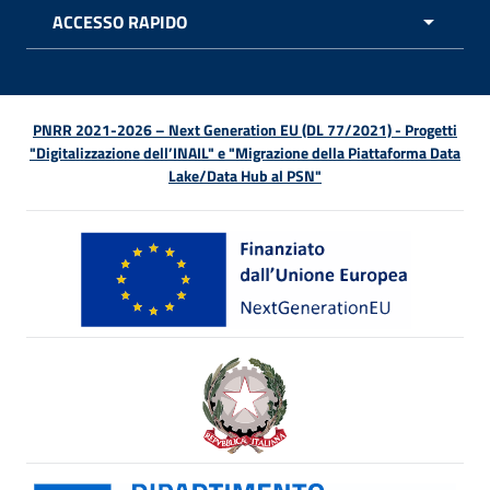
ACCESSO RAPIDO
APRI 
PNRR 2021-2026 – Next Generation EU (DL 77/2021) - Progetti
"Digitalizzazione dell’INAIL" e "Migrazione della Piattaforma Data
Lake/Data Hub al PSN"