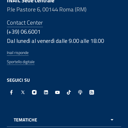
INAIL Sede centrale
P.le Pastore 6, 00144 Roma (RM)
Contact Center
(+39) 06.6001
Dal lunedì al venerdì dalle 9.00 alle 18.00
Inail risponde
Sportello digitale
SEGUICI SU
Facebook - Sito esterno - Apertura in nuova finestra
X - Sito esterno - Apertura in nuova finestra
Instagram - Sito esterno - Apertura in nuo
Linkedin - Sito esterno - Apertura in 
Youtube - Sito esterno - Apertur
TikTok - Sito esterno - Ape
Spreaker - Sito estern
Feed RSS - Apert
TEMATICHE
APRI 