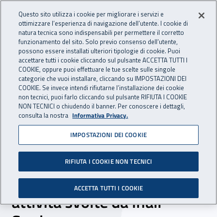
Accedi ai servizi online
For international visitors
Vai al menu principale
Vai al contenuto principale
Questo sito utilizza i cookie per migliorare i servizi e
ottimizzare l’esperienza di navigazione dell’utente. I cookie di
INAIL - Istituto Nazionale per 
natura tecnica sono indispensabili per permettere il corretto
Apri cerca
Apr
funzionamento del sito. Solo previo consenso dell’utente,
possono essere installati ulteriori tipologie di cookie. Puoi
Navigazione principale
accettare tutti i cookie cliccando sul pulsante ACCETTA TUTTI I
COOKIE, oppure puoi effettuare le tue scelte sulle singole
Navigazione - Ti trovi in:
Home
Inail comunica
Eventi
categorie che vuoi installare, cliccando su IMPOSTAZIONI DEI
COOKIE. Se invece intendi rifiutarne l’installazione dei cookie
non tecnici, puoi farlo cliccando sul pulsante RIFIUTA I COOKIE
NON TECNICI o chiudendo il banner. Per conoscere i dettagli,
22 novembre 2018
consulta la nostra
Informativa Privacy.
IMPOSTAZIONI DEI COOKIE
Giornata nazionale per la
sicurezza nelle scuole
RIFIUTA I COOKIE NON TECNICI
2018, presentazione delle
ACCETTA TUTTI I COOKIE
attività svolte da Inail