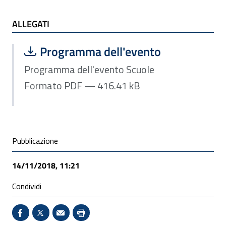
ALLEGATI
ALLEGATI
Scarica file:
Formato PDF — Dimensione 416.41 k
Programma dell'evento
Programma dell'evento Scuole
Formato PDF — 416.41 kB
Condivisione social
Pubblicazione
14/11/2018, 11:21
Condividi
Condividi su Facebook - Sito esterno - Apertura in 
X - Sito esterno - Apertura in nuova finestra
Invio Mail: apre il programma di posta el
Stampa pagina: scelta meno ecologic