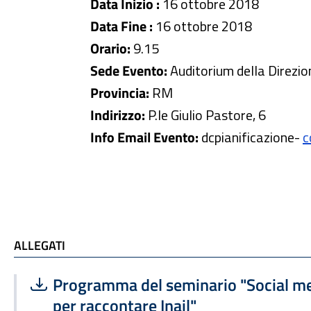
Data Inizio :
16 ottobre 2018
Data Fine :
16 ottobre 2018
Orario:
9.15
Sede Evento:
Auditorium della Direzio
Provincia:
RM
Indirizzo:
P.le Giulio Pastore, 6
Info Email Evento:
dcpianificazione
-
c
ALLEGATI
ALLEGATI
Scarica file:
Formato PDF — Dimensione 1.16 MB
Programma del seminario "Social med
per raccontare Inail"