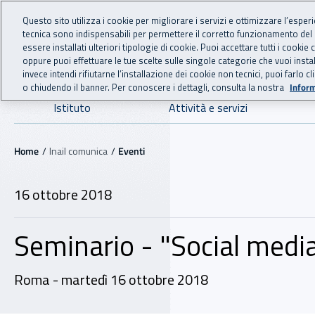
For international visitors
Vai al menu principale
Vai al contenuto principale
Questo sito utilizza i cookie per migliorare i servizi e ottimizzare l’esper
tecnica sono indispensabili per permettere il corretto funzionamento del
INAIL - Istituto Nazionale
essere installati ulteriori tipologie di cookie. Puoi accettare tutti i cook
oppure puoi effettuare le tue scelte sulle singole categorie che vuoi ins
invece intendi rifiutarne l’installazione dei cookie non tecnici, puoi farl
o chiudendo il banner. Per conoscere i dettagli, consulta la nostra
Inform
Navigazione principale
Istituto
Attività e servizi
Navigazione - Ti trovi in:
Home
Inail comunica
Eventi
16 ottobre 2018
Seminario - "Social media 
Roma - martedì 16 ottobre 2018