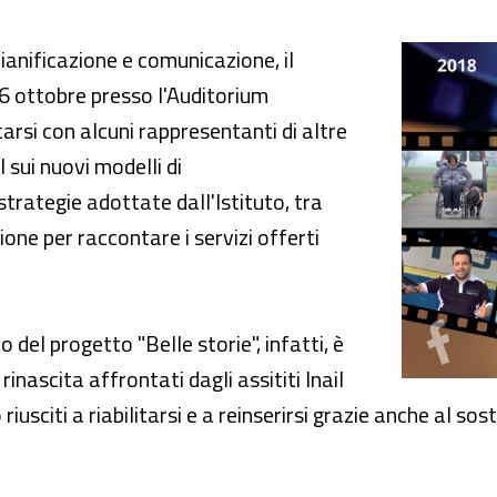
ytelling per raccontare Inail"
ianificazione e comunicazione, il
6 ottobre presso l'Auditorium
tarsi con alcuni rappresentanti di altre
l sui nuovi modelli di
trategie adottate dall'Istituto, tra
zione per raccontare i servizi offerti
 del progetto "Belle storie", infatti, è
rinascita affrontati dagli assititi Inail
 riusciti a riabilitarsi e a reinserirsi grazie anche al so