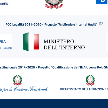
POC Legalità 2014-2020 - Progetto "Antifrode e Internal Audit"
tituzionale 2014-2020 - Progetto "Qualificazione dell'INAIL come Polo St