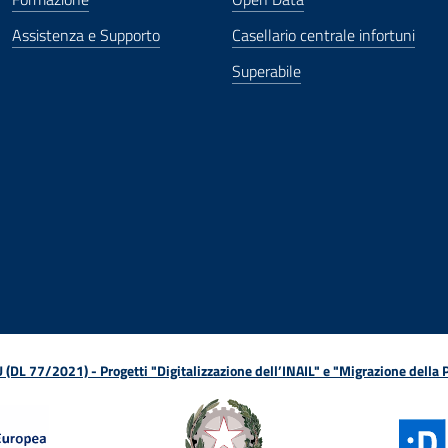
Assistenza e Supporto
Casellario centrale infortuni
Superabile
ova finestra
in nuova finestra
tura in nuova finestra
 Apertura in nuova finestra
sterno - Apertura in nuova finestra
Apertura nella stessa finestra
L 77/2021) - Progetti "Digitalizzazione dell’INAIL" e "Migrazione della