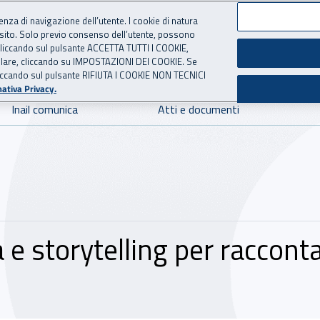
ienza di navigazione dell’utente. I cookie di natura
 sito. Solo previo consenso dell’utente, possono
 per l'Assicurazione contro 
ie cliccando sul pulsante ACCETTA TUTTI I COOKIE,
tallare, cliccando su IMPOSTAZIONI DEI COOKIE. Se
o cliccando sul pulsante RIFIUTA I COOKIE NON TECNICI
ativa Privacy.
Inail comunica
Atti e documenti
e storytelling per racconta