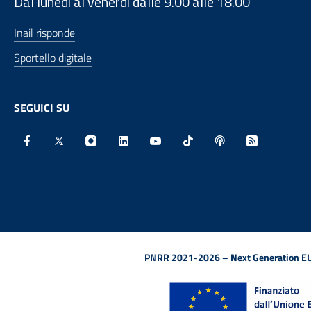
Dal lunedì al venerdì dalle 9.00 alle 18.00
Inail risponde
Sportello digitale
SEGUICI SU
Facebook - Sito esterno - Apertura in nuova finestra
X - Sito esterno - Apertura in nuova finestra
Instagram - Sito esterno - Apertura in nu
Linkedin - Sito esterno - Apertura 
Youtube - Sito esterno - Aper
TikTok - Sito esterno -
Spreaker - Sito e
Feed RSS - 
PNRR 2021-2026 – Next Generation EU (D