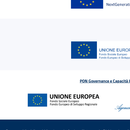
PON Governance e Capacità Is
Menu di servizio