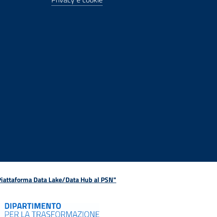
 Piattaforma Data Lake/Data Hub al PSN"