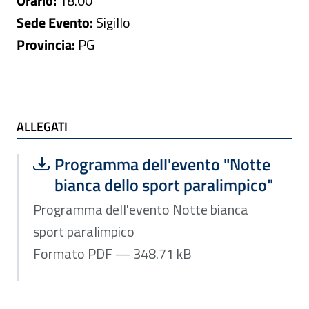
Orario:
18.00
Sede Evento:
Sigillo
Provincia:
PG
ALLEGATI
ALLEGATI
Scarica file:
Formato PDF — Dimensione 348.71 k
Programma dell'evento "Notte
bianca dello sport paralimpico"
Programma dell'evento Notte bianca
sport paralimpico
Formato PDF — 348.71 kB