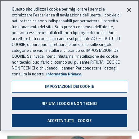
Accedi ai servizi online
For international visitors
Vai al menu principale
Vai al contenuto principale
Questo sito utilizza i cookie per migliorare i servizi e
ottimizzare l’esperienza di navigazione dell’utente. I cookie di
INAIL - Istituto Nazionale per 
natura tecnica sono indispensabili per permettere il corretto
Apri cerca
Apr
funzionamento del sito. Solo previo consenso dell’utente,
possono essere installati ulteriori tipologie di cookie. Puoi
Navigazione principale
accettare tutti i cookie cliccando sul pulsante ACCETTA TUTTI I
COOKIE, oppure puoi effettuare le tue scelte sulle singole
Navigazione - Ti trovi in:
Home
Inail comunica
Eventi
categorie che vuoi installare, cliccando su IMPOSTAZIONI DEI
COOKIE. Se invece intendi rifiutarne l’installazione dei cookie
non tecnici, puoi farlo cliccando sul pulsante RIFIUTA I COOKIE
NON TECNICI o chiudendo il banner. Per conoscere i dettagli,
08 settembre 2018
consulta la nostra
Informativa Privacy.
IMPOSTAZIONI DEI COOKIE
Evento - "Notte bianca
dello sport paralimpico"
RIFIUTA I COOKIE NON TECNICI
Sigillo (Pg) - sabato 8 settembre 2018
ACCETTA TUTTI I COOKIE