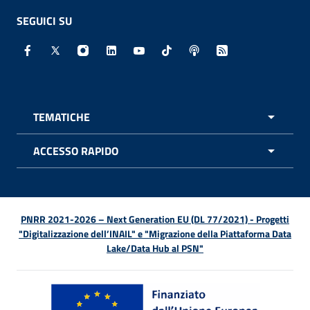
SEGUICI SU
Facebook - Sito esterno - Apertura in nuova finestra
X - Sito esterno - Apertura in nuova finestra
Instagram - Sito esterno - Apertura in nuo
Linkedin - Sito esterno - Apertura in 
Youtube - Sito esterno - Apertur
TikTok - Sito esterno - Ape
Spreaker - Sito estern
Feed RSS - Apert
TEMATICHE
APRI 
ACCESSO RAPIDO
APRI 
PNRR 2021-2026 – Next Generation EU (DL 77/2021) - Progetti
"Digitalizzazione dell’INAIL" e "Migrazione della Piattaforma Data
Lake/Data Hub al PSN"