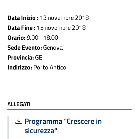
Data Inizio :
13 novembre 2018
Data Fine :
15 novembre 2018
Orario:
9.00 - 18.00
Sede Evento:
Genova
Provincia:
GE
Indirizzo:
Porto Antico
ALLEGATI e TI POTREBBE INTERESSARE
ALLEGATI
Scarica file:
Formato PDF — Dimensione 229.79 k
Programma "Crescere in
sicurezza"