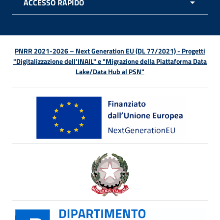
ACCESSO RAPIDO
APRI 
PNRR 2021-2026 – Next Generation EU (DL 77/2021) - Progetti
"Digitalizzazione dell’INAIL" e "Migrazione della Piattaforma Data
Lake/Data Hub al PSN"