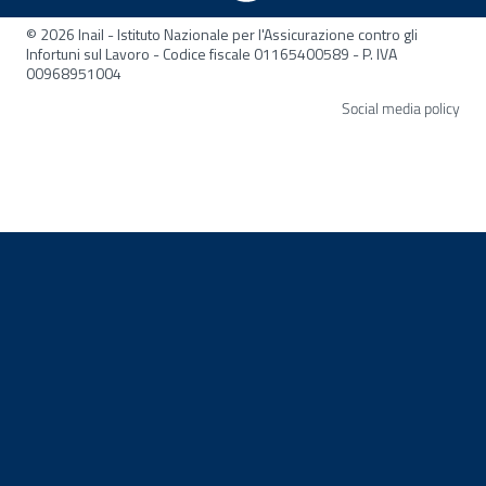
© 2026 Inail - Istituto Nazionale per l'Assicurazione contro gli
Infortuni sul Lavoro - Codice fiscale 01165400589 - P. IVA
00968951004
Apre
Social media policy