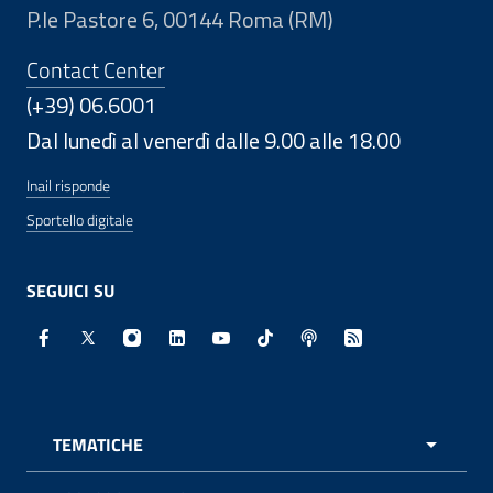
P.le Pastore 6, 00144 Roma (RM)
Contact Center
(+39) 06.6001
Dal lunedì al venerdì dalle 9.00 alle 18.00
Inail risponde
Sportello digitale
SEGUICI SU
Facebook - Sito esterno - Apertura in nuova finestra
X - Sito esterno - Apertura in nuova finestra
Instagram - Sito esterno - Apertura in nuo
Linkedin - Sito esterno - Apertura in 
Youtube - Sito esterno - Apertur
TikTok - Sito esterno - Ape
Spreaker - Sito estern
Feed RSS - Apert
TEMATICHE
APRI 