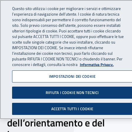
Accedi ai servizi online
For international visitors
Vai al menu principale
Vai al contenuto principale
Questo sito utilizza i cookie per migliorare i servizi e ottimizzare
l’esperienza di navigazione dell’utente. I cookie di natura tecnica
INAIL - Istituto Nazionale per 
sono indispensabili per permettere il corretto funzionamento del
Apri cerca
Apr
sito. Solo previo consenso dell’utente, possono essere installati
ulteriori tipologie di cookie. Puoi accettare tutti i cookie cliccando
Navigazione principale
sul pulsante ACCETTA TUTTI I COOKIE, oppure puoi effettuare le tue
scelte sulle singole categorie che vuoi installare, cliccando su
Navigazione - Ti trovi in:
Home
Inail comunica
Eventi
IMPOSTAZIONI DEI COOKIE. Se invece intendi rifiutarne
l’installazione dei cookie non tecnici, puoi farlo cliccando sul
pulsante RIFIUTA I COOKIE NON TECNICI o chiudendo il banner. Per
conoscere i dettagli, consulta la nostra
Informativa Privacy.
dal 13 al 15 novembre 2018
IMPOSTAZIONI DEI COOKIE
OM Orientamenti - 23ª
RIFIUTA I COOKIE NON TECNICI
edizione del Salone della
formazione,
ACCETTA TUTTI I COOKIE
dell’orientamento e del