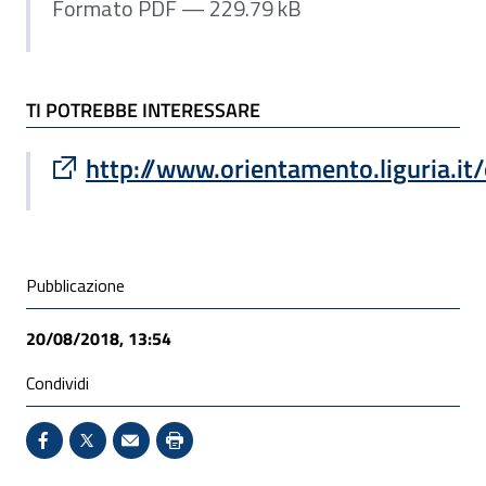
Formato PDF — 229.79 kB
TI POTREBBE INTERESSARE
Sito esterno : apre una nuova finestra
http://www.orientamento.liguria.it
Condivisione social
Pubblicazione
20/08/2018, 13:54
Condividi
Condividi su Facebook - Sito esterno - Apertura in 
X - Sito esterno - Apertura in nuova finestra
Invio Mail: apre il programma di posta el
Stampa pagina: scelta meno ecologic