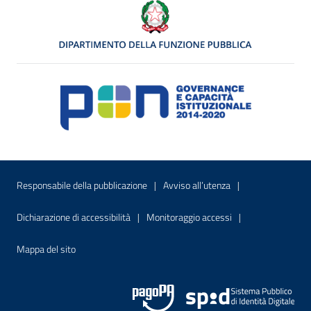
Menu di servizio
Sito interno - Apre in una nuova finestr
Sito interno - Apre
Responsabile della pubblicazione
Avviso all’utenza
Sito interno - Apre in una nuova finestra
Sito interno - Apre
Dichiarazione di accessibilità
Monitoraggio accessi
Sito interno - Apre nella stessa finestra
Mappa del sito