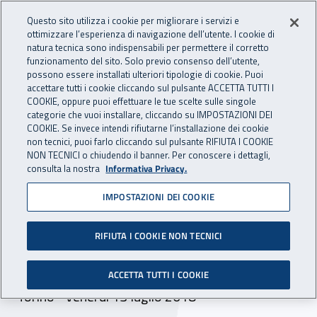
Accedi ai servizi online
For international visitors
Vai al menu principale
Vai al contenuto principale
Questo sito utilizza i cookie per migliorare i servizi e
ottimizzare l’esperienza di navigazione dell’utente. I cookie di
INAIL - Istituto Nazionale per 
natura tecnica sono indispensabili per permettere il corretto
Apri cerca
Apr
funzionamento del sito. Solo previo consenso dell’utente,
possono essere installati ulteriori tipologie di cookie. Puoi
Navigazione principale
accettare tutti i cookie cliccando sul pulsante ACCETTA TUTTI I
COOKIE, oppure puoi effettuare le tue scelte sulle singole
Navigazione - Ti trovi in:
Home
Inail comunica
Eventi
categorie che vuoi installare, cliccando su IMPOSTAZIONI DEI
COOKIE. Se invece intendi rifiutarne l’installazione dei cookie
non tecnici, puoi farlo cliccando sul pulsante RIFIUTA I COOKIE
NON TECNICI o chiudendo il banner. Per conoscere i dettagli,
13 luglio 2018
consulta la nostra
Informativa Privacy.
IMPOSTAZIONI DEI COOKIE
Seminario - “Progettare la
sicurezza dei luoghi di
RIFIUTA I COOKIE NON TECNICI
lavoro”
ACCETTA TUTTI I COOKIE
Torino - venerdì 13 luglio 2018