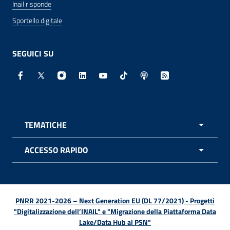
Inail risponde
Sportello digitale
SEGUICI SU
Facebook - Sito esterno - Apertura in nuova finestra
X - Sito esterno - Apertura in nuova finestra
Instagram - Sito esterno - Apertura in nuo
Linkedin - Sito esterno - Apertura in 
Youtube - Sito esterno - Apertur
TikTok - Sito esterno - Ape
Spreaker - Sito estern
Feed RSS - Apert
TEMATICHE
APRI 
ACCESSO RAPIDO
APRI 
PNRR 2021-2026 – Next Generation EU (DL 77/2021) - Progetti
"Digitalizzazione dell’INAIL" e "Migrazione della Piattaforma Data
Lake/Data Hub al PSN"