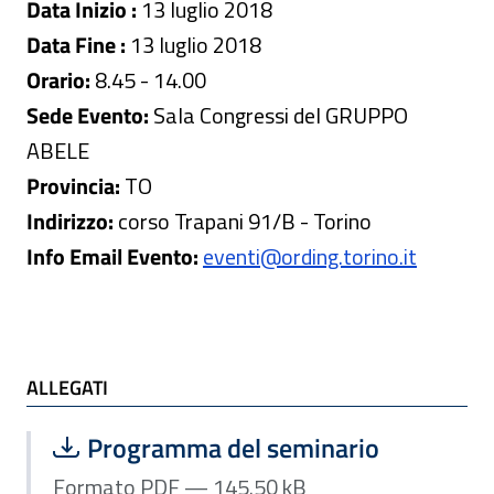
Data Inizio :
13 luglio 2018
Data Fine :
13 luglio 2018
Orario:
8.45 - 14.00
Sede Evento:
Sala Congressi del GRUPPO
ABELE
Provincia:
TO
Indirizzo:
corso Trapani 91/B - Torino
Info Email Evento:
eventi@ording.torino.it
ALLEGATI
ALLEGATI
Scarica file:
Formato PDF — Dimensione 145.50 k
Programma del seminario
Formato PDF — 145.50 kB