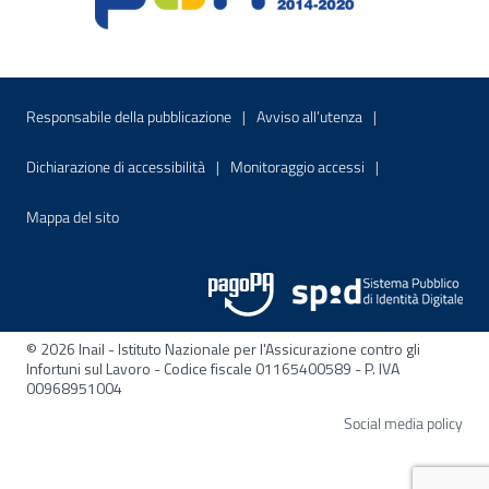
Menu di servizio
Sito interno - Apre in una nuova finestr
Sito interno - Apre
Responsabile della pubblicazione
Avviso all’utenza
Sito interno - Apre in una nuova finestra
Sito interno - Apre
Dichiarazione di accessibilità
Monitoraggio accessi
Sito interno - Apre nella stessa finestra
Mappa del sito
© 2026 Inail - Istituto Nazionale per l'Assicurazione contro gli
Infortuni sul Lavoro - Codice fiscale 01165400589 - P. IVA
00968951004
Apre
Social media policy