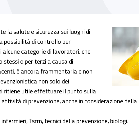
avoratori addetti a mansioni a rischio. Risvol
 la salute e sicurezza sui luoghi di
la possibilità di controllo per
 alcune categorie di lavoratori, che
stessi o per terzi a causa di
acenti, è ancora frammentaria e non
revenzionistica non solo dei
i ritiene utile effettuare il punto sulla
e attività di prevenzione, anche in considerazione della m
 infermieri, Tsrm, tecnici della prevenzione, biologi.