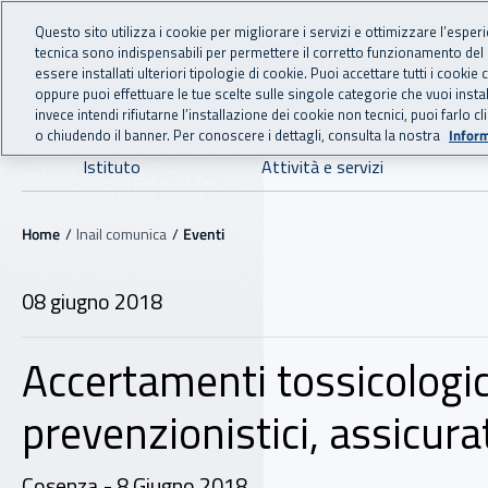
For international visitors
Vai al menu principale
Vai al contenuto principale
Questo sito utilizza i cookie per migliorare i servizi e ottimizzare l’esper
tecnica sono indispensabili per permettere il corretto funzionamento del
INAIL - Istituto Nazionale
essere installati ulteriori tipologie di cookie. Puoi accettare tutti i cook
oppure puoi effettuare le tue scelte sulle singole categorie che vuoi ins
invece intendi rifiutarne l’installazione dei cookie non tecnici, puoi farl
o chiudendo il banner. Per conoscere i dettagli, consulta la nostra
Inform
Navigazione principale
Istituto
Attività e servizi
Navigazione - Ti trovi in:
Home
Inail comunica
Eventi
08 giugno 2018
Accertamenti tossicologici
prevenzionistici, assicurat
Cosenza - 8 Giugno 2018