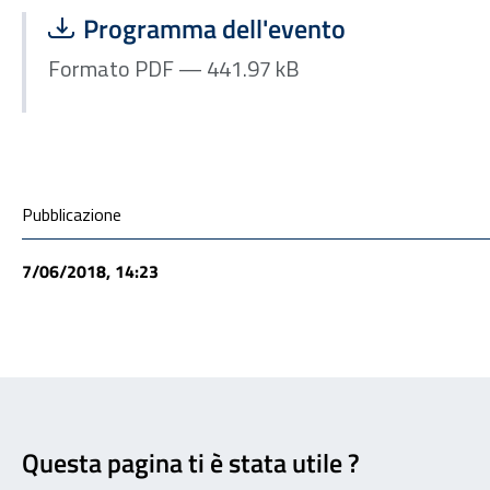
Scarica file:
Formato PDF — Dimensione 441.97 kB
Programma dell'evento
Formato PDF — 441.97 kB
Condivisione social
Pubblicazione
7/06/2018, 14:23
Feedback
Questa pagina ti è stata utile ?