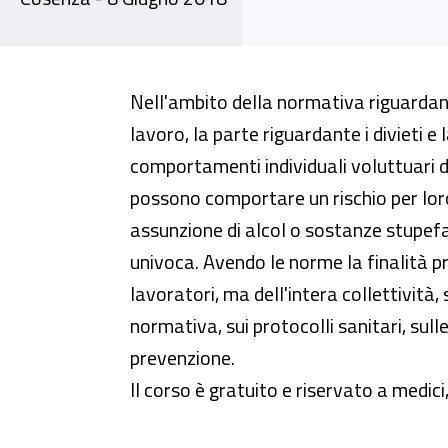
Accertamenti tossicologici nei l
Nell'ambito della normativa riguardante
lavoro, la parte riguardante i divieti e 
comportamenti individuali voluttuari di
possono comportare un rischio per loro 
assunzione di alcol o sostanze stupef
univoca. Avendo le norme la finalità p
lavoratori, ma dell'intera collettività, s
normativa, sui protocolli sanitari, sull
prevenzione.
Il corso è gratuito e riservato a medici,