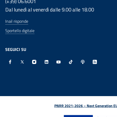
(+39) 06.6001
Dal lunedì al venerdì dalle 9.00 alle 18.00
Inail risponde
Sportello digitale
SEGUICI SU
Facebook - Sito esterno - Apertura in nuova finestra
X - Sito esterno - Apertura in nuova finestra
Instagram - Sito esterno - Apertura in nu
Linkedin - Sito esterno - Apertura 
Youtube - Sito esterno - Aper
TikTok - Sito esterno -
Spreaker - Sito e
Feed RSS - 
PNRR 2021-2026 – Next Generation EU (D