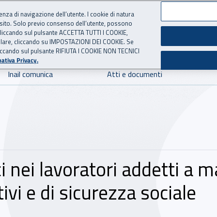
ienza di navigazione dell’utente. I cookie di natura
 sito. Solo previo consenso dell’utente, possono
 per l'Assicurazione contro 
ie cliccando sul pulsante ACCETTA TUTTI I COOKIE,
tallare, cliccando su IMPOSTAZIONI DEI COOKIE. Se
o cliccando sul pulsante RIFIUTA I COOKIE NON TECNICI
ativa Privacy.
Inail comunica
Atti e documenti
 nei lavoratori addetti a ma
ivi e di sicurezza sociale