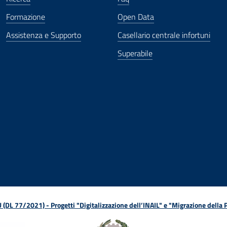
Formazione
Open Data
Assistenza e Supporto
Casellario centrale infortuni
Superabile
ova finestra
in nuova finestra
tura in nuova finestra
 Apertura in nuova finestra
sterno - Apertura in nuova finestra
Apertura nella stessa finestra
L 77/2021) - Progetti "Digitalizzazione dell’INAIL" e "Migrazione della