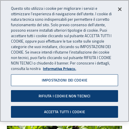
Accedi ai servizi online
For international visitors
Vai al menu principale
Vai al contenuto principale
Questo sito utilizza i cookie per migliorare i servizi e
ottimizzare l’esperienza di navigazione dell’utente. I cookie di
INAIL - Istituto Nazionale per 
natura tecnica sono indispensabili per permettere il corretto
Apri cerca
Apr
funzionamento del sito. Solo previo consenso dell’utente,
possono essere installati ulteriori tipologie di cookie. Puoi
Navigazione principale
accettare tutti i cookie cliccando sul pulsante ACCETTA TUTTI I
COOKIE, oppure puoi effettuare le tue scelte sulle singole
Navigazione - Ti trovi in:
Home
Inail comunica
Eventi
categorie che vuoi installare, cliccando su IMPOSTAZIONI DEI
COOKIE. Se invece intendi rifiutarne l’installazione dei cookie
non tecnici, puoi farlo cliccando sul pulsante RIFIUTA I COOKIE
NON TECNICI o chiudendo il banner. Per conoscere i dettagli,
11 giugno 2018
consulta la nostra
Informativa Privacy.
IMPOSTAZIONI DEI COOKIE
Sicurezza e lavoro nella
filiera del tabacco
RIFIUTA I COOKIE NON TECNICI
Città di Castello, 11 giugno 2018
ACCETTA TUTTI I COOKIE