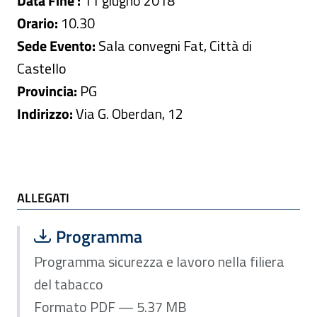
Data Fine :
11 giugno 2018
Orario:
10.30
Sede Evento:
Sala convegni Fat, Città di
Castello
Provincia:
PG
Indirizzo:
Via G. Oberdan, 12
ALLEGATI
ALLEGATI
Scarica file:
Formato PDF — Dimensione 5.37 MB
Programma
Programma sicurezza e lavoro nella filiera
del tabacco
Formato PDF — 5.37 MB