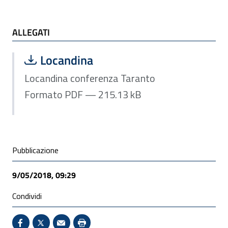
ALLEGATI
ALLEGATI
Scarica file:
Formato PDF — Dimensione 215.13 k
Locandina
Locandina conferenza Taranto
Formato PDF — 215.13 kB
Condivisione social
Pubblicazione
9/05/2018, 09:29
Condividi