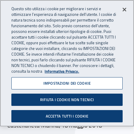
Accedi ai servizi online
For international visitors
Vai al menu principale
Vai al contenuto principale
Questo sito utilizza i cookie per migliorare i servizi e
ottimizzare l’esperienza di navigazione dell’utente. I cookie di
INAIL - Istituto Nazionale per 
natura tecnica sono indispensabili per permettere il corretto
Apri cerca
Apr
funzionamento del sito. Solo previo consenso dell’utente,
possono essere installati ulteriori tipologie di cookie. Puoi
Navigazione principale
accettare tutti i cookie cliccando sul pulsante ACCETTA TUTTI I
COOKIE, oppure puoi effettuare le tue scelte sulle singole
Navigazione - Ti trovi in:
Home
Inail comunica
Eventi
categorie che vuoi installare, cliccando su IMPOSTAZIONI DEI
COOKIE. Se invece intendi rifiutarne l’installazione dei cookie
non tecnici, puoi farlo cliccando sul pulsante RIFIUTA I COOKIE
NON TECNICI o chiudendo il banner. Per conoscere i dettagli,
18 maggio 2018
consulta la nostra
Informativa Privacy.
IMPOSTAZIONI DEI COOKIE
Sicurezza e legalità nelle
strutture balneari del
RIFIUTA I COOKIE NON TECNICI
territorio tarantino
ACCETTA TUTTI I COOKIE
Castellaneta Marina, 18 maggio 2018