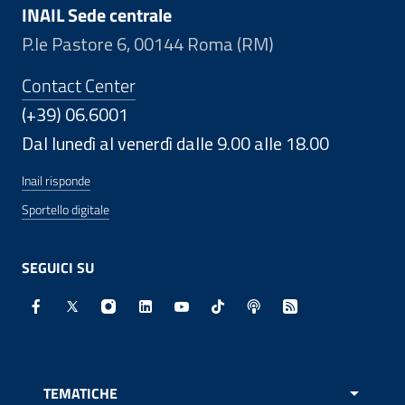
INAIL Sede centrale
P.le Pastore 6, 00144 Roma (RM)
Contact Center
(+39) 06.6001
Dal lunedì al venerdì dalle 9.00 alle 18.00
Inail risponde
Sportello digitale
SEGUICI SU
Facebook - Sito esterno - Apertura in nuova finestra
X - Sito esterno - Apertura in nuova finestra
Instagram - Sito esterno - Apertura in nuo
Linkedin - Sito esterno - Apertura in 
Youtube - Sito esterno - Apertur
TikTok - Sito esterno - Ape
Spreaker - Sito estern
Feed RSS - Apert
TEMATICHE
APRI 