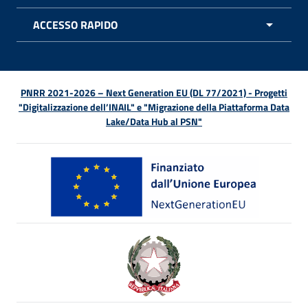
ACCESSO RAPIDO
APRI 
PNRR 2021-2026 – Next Generation EU (DL 77/2021) - Progetti
"Digitalizzazione dell’INAIL" e "Migrazione della Piattaforma Data
Lake/Data Hub al PSN"