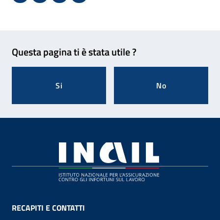
Condividi su Facebook - Sito esterno - Apertura in 
X - Sito esterno - Apertura in nuova finestra
Invio Mail: apre il programma di posta el
Stampa pagina: scelta meno ecologic
Feedback
Questa pagina ti è stata utile ?
Si
No
Footer
RECAPITI E CONTATTI