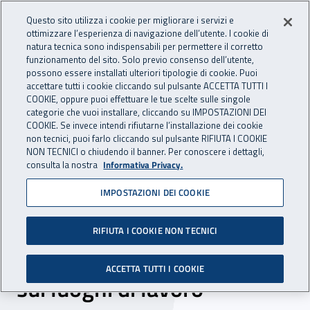
Accedi ai servizi online
For international visitors
Vai al menu principale
Vai al contenuto principale
Questo sito utilizza i cookie per migliorare i servizi e
ottimizzare l’esperienza di navigazione dell’utente. I cookie di
INAIL - Istituto Nazionale per 
natura tecnica sono indispensabili per permettere il corretto
Apri cerca
Apr
funzionamento del sito. Solo previo consenso dell’utente,
possono essere installati ulteriori tipologie di cookie. Puoi
Navigazione principale
accettare tutti i cookie cliccando sul pulsante ACCETTA TUTTI I
COOKIE, oppure puoi effettuare le tue scelte sulle singole
Navigazione - Ti trovi in:
Home
Inail comunica
Eventi
categorie che vuoi installare, cliccando su IMPOSTAZIONI DEI
COOKIE. Se invece intendi rifiutarne l’installazione dei cookie
non tecnici, puoi farlo cliccando sul pulsante RIFIUTA I COOKIE
NON TECNICI o chiudendo il banner. Per conoscere i dettagli,
14 maggio 2018
consulta la nostra
Informativa Privacy.
IMPOSTAZIONI DEI COOKIE
Seminario - “L’Inail e gli
incentivi alle imprese per la
RIFIUTA I COOKIE NON TECNICI
prevenzione e la sicurezza
ACCETTA TUTTI I COOKIE
sui luoghi di lavoro”