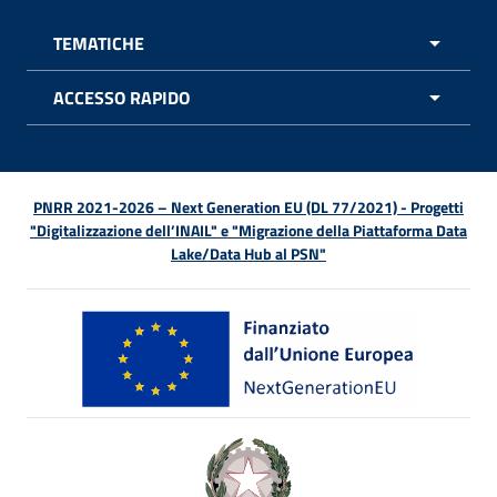
TEMATICHE
APRI 
ACCESSO RAPIDO
APRI 
PNRR 2021-2026 – Next Generation EU (DL 77/2021) - Progetti
"Digitalizzazione dell’INAIL" e "Migrazione della Piattaforma Data
Lake/Data Hub al PSN"