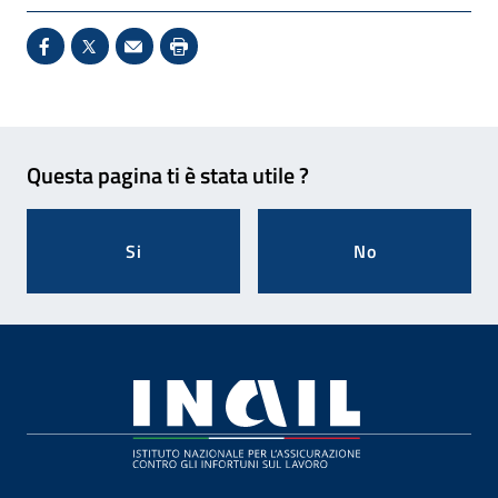
Condividi su Facebook - Sito esterno - Apertura in 
X - Sito esterno - Apertura in nuova finestra
Invio Mail: apre il programma di posta el
Stampa pagina: scelta meno ecologic
Feedback
Questa pagina ti è stata utile ?
Si
No
Footer