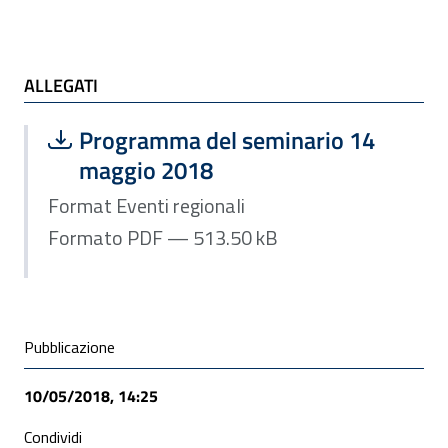
ALLEGATI
ALLEGATI
Scarica file:
Formato PDF — Dimensione 513.50 k
Programma del seminario 14
maggio 2018
Format Eventi regionali
Formato PDF — 513.50 kB
Condivisione social
Pubblicazione
10/05/2018, 14:25
Condividi