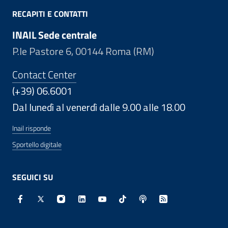
RECAPITI E CONTATTI
INAIL Sede centrale
P.le Pastore 6, 00144 Roma (RM)
Contact Center
(+39) 06.6001
Dal lunedì al venerdì dalle 9.00 alle 18.00
Inail risponde
Sportello digitale
SEGUICI SU
Facebook - Sito esterno - Apertura in nuova finestra
X - Sito esterno - Apertura in nuova finestra
Instagram - Sito esterno - Apertura in nuo
Linkedin - Sito esterno - Apertura in 
Youtube - Sito esterno - Apertur
TikTok - Sito esterno - Ape
Spreaker - Sito estern
Feed RSS - Apert