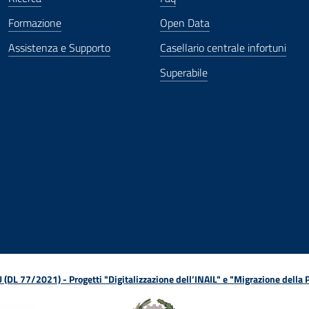
Formazione
Open Data
Assistenza e Supporto
Casellario centrale infortuni
Superabile
ova finestra
in nuova finestra
tura in nuova finestra
 Apertura in nuova finestra
sterno - Apertura in nuova finestra
Apertura nella stessa finestra
L 77/2021) - Progetti "Digitalizzazione dell’INAIL" e "Migrazione della