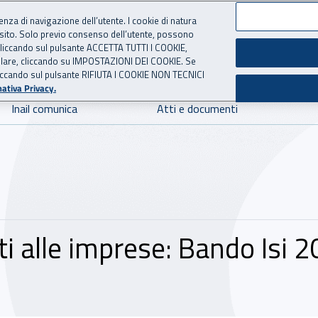
ienza di navigazione dell’utente. I cookie di natura
 sito. Solo previo consenso dell’utente, possono
 per l'Assicurazione contro 
ie cliccando sul pulsante ACCETTA TUTTI I COOKIE,
tallare, cliccando su IMPOSTAZIONI DEI COOKIE. Se
o cliccando sul pulsante RIFIUTA I COOKIE NON TECNICI
ativa Privacy.
Inail comunica
Atti e documenti
i alle imprese: Bando Isi 