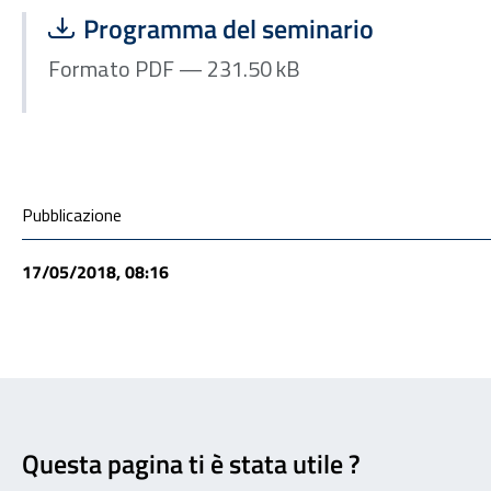
Scarica file:
Formato PDF — Dimensione 231.50 kB
Programma del seminario
Formato PDF — 231.50 kB
Condivisione social
Pubblicazione
17/05/2018, 08:16
Feedback
Questa pagina ti è stata utile ?