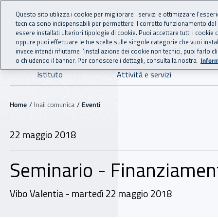
For international visitors
Vai al menu principale
Vai al contenuto principale
Questo sito utilizza i cookie per migliorare i servizi e ottimizzare l’esper
tecnica sono indispensabili per permettere il corretto funzionamento del
INAIL - Istituto Nazionale
essere installati ulteriori tipologie di cookie. Puoi accettare tutti i cook
oppure puoi effettuare le tue scelte sulle singole categorie che vuoi ins
invece intendi rifiutarne l’installazione dei cookie non tecnici, puoi farl
o chiudendo il banner. Per conoscere i dettagli, consulta la nostra
Inform
Navigazione principale
Istituto
Attività e servizi
Navigazione - Ti trovi in:
Home
Inail comunica
Eventi
22 maggio 2018
Seminario - Finanziament
Vibo Valentia - martedì 22 maggio 2018