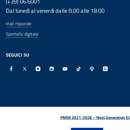
(+39) 06.6001
Dal lunedì al venerdì dalle 9.00 alle 18.00
Inail risponde
Sportello digitale
SEGUICI SU
Facebook - Sito esterno - Apertura in nuova finestra
X - Sito esterno - Apertura in nuova finestra
Instagram - Sito esterno - Apertura in nu
Linkedin - Sito esterno - Apertura 
Youtube - Sito esterno - Aper
TikTok - Sito esterno -
Spreaker - Sito e
Feed RSS - 
PNRR 2021-2026 – Next Generation EU (D