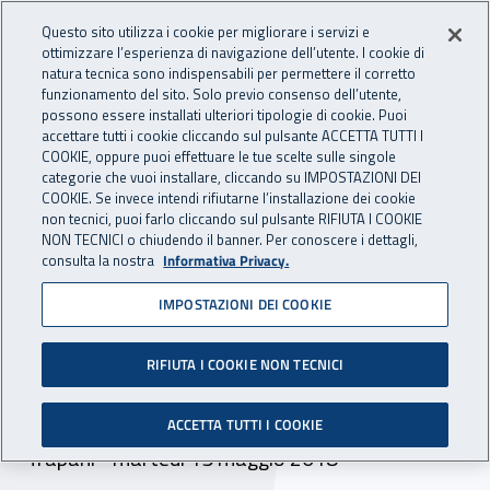
Accedi ai servizi online
For international visitors
Vai al menu principale
Vai al contenuto principale
Questo sito utilizza i cookie per migliorare i servizi e
ottimizzare l’esperienza di navigazione dell’utente. I cookie di
INAIL - Istituto Nazionale per 
natura tecnica sono indispensabili per permettere il corretto
Apri cerca
Apr
funzionamento del sito. Solo previo consenso dell’utente,
possono essere installati ulteriori tipologie di cookie. Puoi
Navigazione principale
accettare tutti i cookie cliccando sul pulsante ACCETTA TUTTI I
COOKIE, oppure puoi effettuare le tue scelte sulle singole
Navigazione - Ti trovi in:
Home
Inail comunica
Eventi
categorie che vuoi installare, cliccando su IMPOSTAZIONI DEI
COOKIE. Se invece intendi rifiutarne l’installazione dei cookie
non tecnici, puoi farlo cliccando sul pulsante RIFIUTA I COOKIE
NON TECNICI o chiudendo il banner. Per conoscere i dettagli,
15 maggio 2018
consulta la nostra
Informativa Privacy.
IMPOSTAZIONI DEI COOKIE
Seminario - bando Isi 2017
- Incentivi Inail alle imprese
RIFIUTA I COOKIE NON TECNICI
che investono in sicurezza
ACCETTA TUTTI I COOKIE
Trapani - martedì 15 maggio 2018