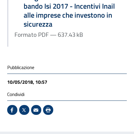
bando Isi 2017 - Incentivi Inail
alle imprese che investono in
sicurezza
Formato PDF — 637.43 kB
Condivisione social
Pubblicazione
10/05/2018, 10:57
Condividi
Condividi su Facebook - Sito esterno - Apertura in 
X - Sito esterno - Apertura in nuova finestra
Invio Mail: apre il programma di posta el
Stampa pagina: scelta meno ecologic