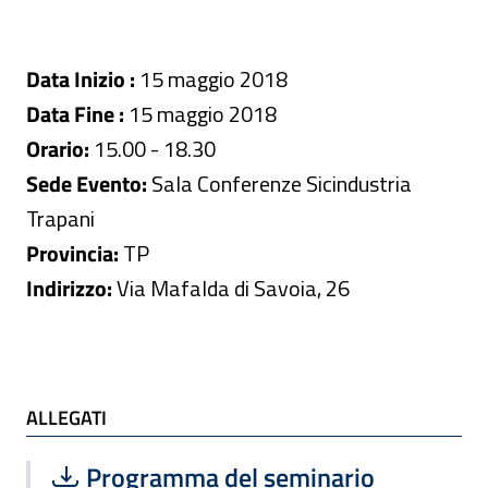
Data Inizio :
15 maggio 2018
Data Fine :
15 maggio 2018
Orario:
15.00 - 18.30
Sede Evento:
Sala Conferenze Sicindustria
Trapani
Provincia:
TP
Indirizzo:
Via Mafalda di Savoia, 26
ALLEGATI
ALLEGATI
Scarica file:
Formato PDF — Dimensione 637.43 k
Programma del seminario