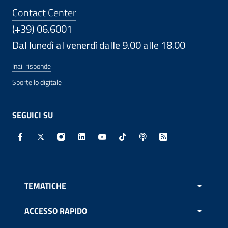
Contact Center
(+39) 06.6001
Dal lunedì al venerdì dalle 9.00 alle 18.00
Inail risponde
Sportello digitale
SEGUICI SU
Facebook - Sito esterno - Apertura in nuova finestra
X - Sito esterno - Apertura in nuova finestra
Instagram - Sito esterno - Apertura in nuo
Linkedin - Sito esterno - Apertura in 
Youtube - Sito esterno - Apertur
TikTok - Sito esterno - Ape
Spreaker - Sito estern
Feed RSS - Apert
TEMATICHE
APRI 
ACCESSO RAPIDO
APRI 