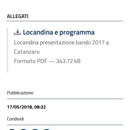
ALLEGATI
ALLEGATI
Scarica file:
Formato PDF — Dimensione 343.72 k
Locandina e programma
Locandina presentazione bando 2017 a
Catanzaro
Formato PDF — 343.72 kB
Condivisione social
Pubblicazione
17/05/2018, 08:32
Condividi