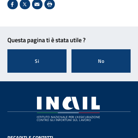
Condividi su Facebook - Sito esterno - Apertura in 
X - Sito esterno - Apertura in nuova finestra
Invio Mail: apre il programma di posta el
Stampa pagina: scelta meno ecologic
Feedback
Questa pagina ti è stata utile ?
Si
No
Footer
RECAPITI E CONTATTI