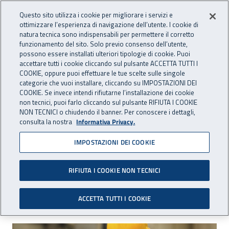
Accedi ai servizi online
For international visitors
Vai al menu principale
Vai al contenuto principale
Questo sito utilizza i cookie per migliorare i servizi e
ottimizzare l’esperienza di navigazione dell’utente. I cookie di
INAIL - Istituto Nazionale per 
natura tecnica sono indispensabili per permettere il corretto
Apri cerca
Apr
funzionamento del sito. Solo previo consenso dell’utente,
possono essere installati ulteriori tipologie di cookie. Puoi
Navigazione principale
accettare tutti i cookie cliccando sul pulsante ACCETTA TUTTI I
COOKIE, oppure puoi effettuare le tue scelte sulle singole
Navigazione - Ti trovi in:
Home
Inail comunica
Eventi
categorie che vuoi installare, cliccando su IMPOSTAZIONI DEI
COOKIE. Se invece intendi rifiutarne l’installazione dei cookie
non tecnici, puoi farlo cliccando sul pulsante RIFIUTA I COOKIE
NON TECNICI o chiudendo il banner. Per conoscere i dettagli,
22 maggio 2018
consulta la nostra
Informativa Privacy.
IMPOSTAZIONI DEI COOKIE
Presentazione del bando Isi
2017 a Catanzaro
RIFIUTA I COOKIE NON TECNICI
Catanzaro, 22 maggio 2018
ACCETTA TUTTI I COOKIE