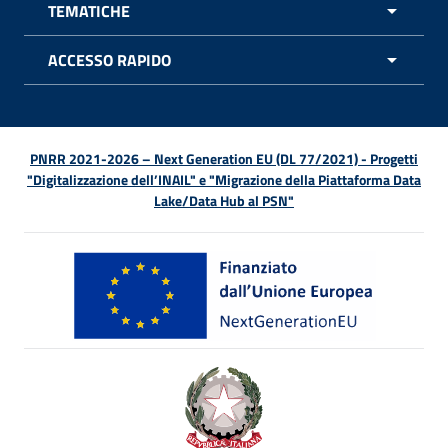
TEMATICHE
APRI 
ACCESSO RAPIDO
APRI 
PNRR 2021-2026 – Next Generation EU (DL 77/2021) - Progetti
"Digitalizzazione dell’INAIL" e "Migrazione della Piattaforma Data
Lake/Data Hub al PSN"