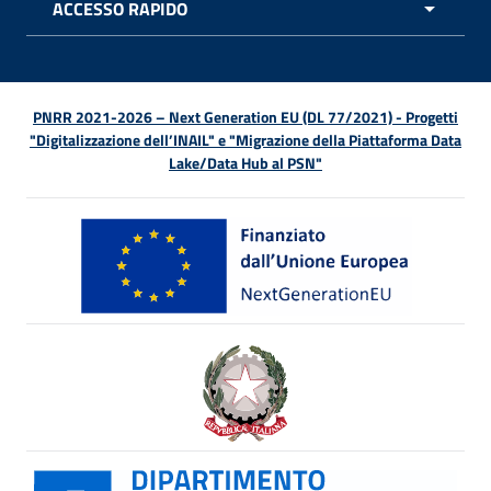
ACCESSO RAPIDO
APRI 
PNRR 2021-2026 – Next Generation EU (DL 77/2021) - Progetti
"Digitalizzazione dell’INAIL" e "Migrazione della Piattaforma Data
Lake/Data Hub al PSN"