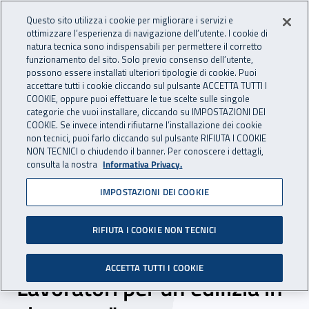
Accedi ai servizi online
For international visitors
Vai al menu principale
Vai al contenuto principale
Questo sito utilizza i cookie per migliorare i servizi e
ottimizzare l’esperienza di navigazione dell’utente. I cookie di
INAIL - Istituto Nazionale per 
natura tecnica sono indispensabili per permettere il corretto
Apri cerca
Apr
funzionamento del sito. Solo previo consenso dell’utente,
possono essere installati ulteriori tipologie di cookie. Puoi
Navigazione principale
accettare tutti i cookie cliccando sul pulsante ACCETTA TUTTI I
COOKIE, oppure puoi effettuare le tue scelte sulle singole
Navigazione - Ti trovi in:
Home
Inail comunica
Eventi
categorie che vuoi installare, cliccando su IMPOSTAZIONI DEI
COOKIE. Se invece intendi rifiutarne l’installazione dei cookie
non tecnici, puoi farlo cliccando sul pulsante RIFIUTA I COOKIE
NON TECNICI o chiudendo il banner. Per conoscere i dettagli,
18 giugno 2018
consulta la nostra
Informativa Privacy.
IMPOSTAZIONI DEI COOKIE
Evento di lancio - Progetto
Arles, "Attività del
RIFIUTA I COOKIE NON TECNICI
Rappresentante dei
ACCETTA TUTTI I COOKIE
Lavoratori per un’edilizia in