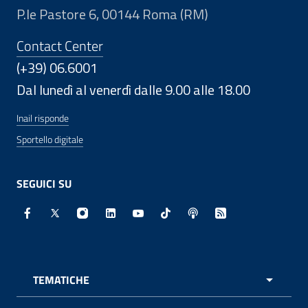
P.le Pastore 6, 00144 Roma (RM)
Contact Center
(+39) 06.6001
Dal lunedì al venerdì dalle 9.00 alle 18.00
Inail risponde
Sportello digitale
SEGUICI SU
Facebook - Sito esterno - Apertura in nuova finestra
X - Sito esterno - Apertura in nuova finestra
Instagram - Sito esterno - Apertura in nuo
Linkedin - Sito esterno - Apertura in 
Youtube - Sito esterno - Apertur
TikTok - Sito esterno - Ape
Spreaker - Sito estern
Feed RSS - Apert
TEMATICHE
APRI 