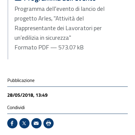
Programma dell'evento di lancio del
progetto Arles, "Attività del
Rappresentante dei Lavoratori per
un’edilizia in sicurezza"
Formato PDF — 573.07 kB
Condivisione social
Pubblicazione
28/05/2018, 13:49
Condividi
Condividi su Facebook - Sito esterno - Apertura in 
X - Sito esterno - Apertura in nuova finestra
Invio Mail: apre il programma di posta el
Stampa pagina: scelta meno ecologic