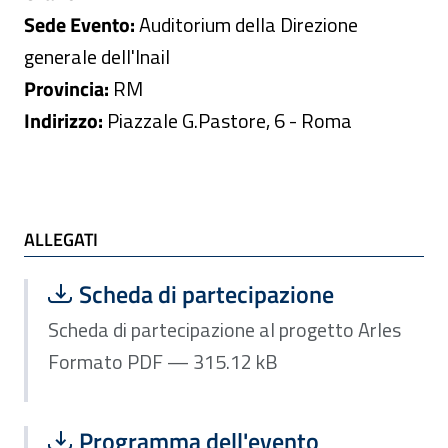
Sede Evento:
Auditorium della Direzione
generale dell'Inail
Provincia:
RM
Indirizzo:
Piazzale G.Pastore, 6 - Roma
ALLEGATI
ALLEGATI
Scarica file:
Formato PDF — Dimensione 315.12 k
Scheda di partecipazione
Scheda di partecipazione al progetto Arles
Formato PDF — 315.12 kB
Scarica file:
Formato PDF — Dimensione 573.07 k
Programma dell'evento