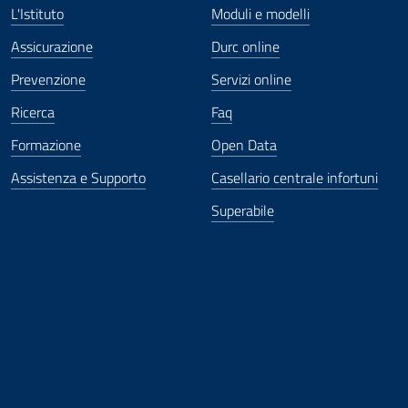
L'Istituto
Moduli e modelli
Assicurazione
Durc online
Prevenzione
Servizi online
Ricerca
Faq
Formazione
Open Data
Assistenza e Supporto
Casellario centrale infortuni
Superabile
ova finestra
in nuova finestra
tura in nuova finestra
 Apertura in nuova finestra
sterno - Apertura in nuova finestra
Apertura nella stessa finestra