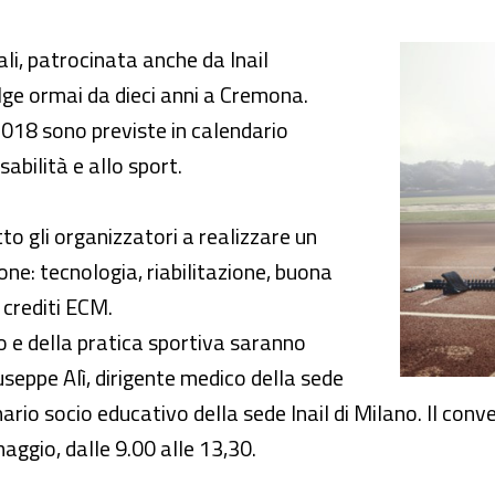
ne: tecnologia, riabilitazione, buona prassi”
i, patrocinata anche da Inail
lge ormai da dieci anni a Cremona.
018 sono previste in calendario
abilità e allo sport.
to gli organizzatori a realizzare un
one: tecnologia, riabilitazione, buona
 crediti ECM.
to e della pratica sportiva saranno
iuseppe Alì, dirigente medico della sede
onario socio educativo della sede Inail di Milano. Il co
aggio, dalle 9.00 alle 13,30.