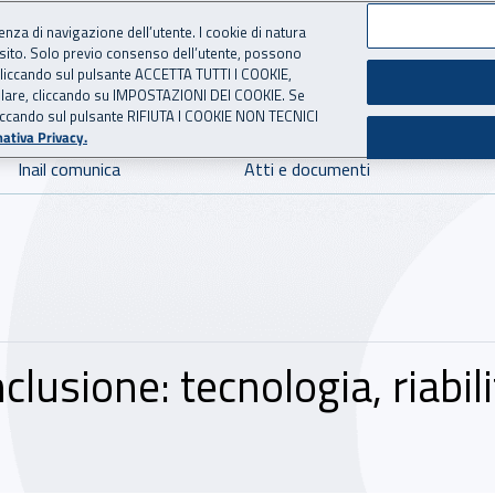
ienza di navigazione dell’utente. I cookie di natura
 sito. Solo previo consenso dell’utente, possono
 per l'Assicurazione contro 
ie cliccando sul pulsante ACCETTA TUTTI I COOKIE,
tallare, cliccando su IMPOSTAZIONI DEI COOKIE. Se
o cliccando sul pulsante RIFIUTA I COOKIE NON TECNICI
ativa Privacy.
Inail comunica
Atti e documenti
clusione: tecnologia, riabil