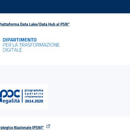
 Piattaforma Data Lake/Data Hub al PSN"
rategico Nazionale (PSN)"