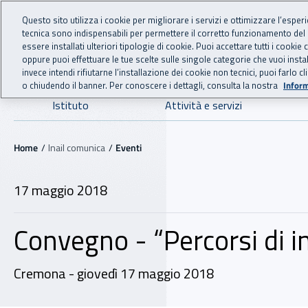
For international visitors
Vai al menu principale
Vai al contenuto principale
Questo sito utilizza i cookie per migliorare i servizi e ottimizzare l’esper
tecnica sono indispensabili per permettere il corretto funzionamento del
INAIL - Istituto Nazionale
essere installati ulteriori tipologie di cookie. Puoi accettare tutti i cook
oppure puoi effettuare le tue scelte sulle singole categorie che vuoi ins
invece intendi rifiutarne l’installazione dei cookie non tecnici, puoi farl
o chiudendo il banner. Per conoscere i dettagli, consulta la nostra
Inform
Navigazione principale
Istituto
Attività e servizi
Navigazione - Ti trovi in:
Home
Inail comunica
Eventi
17 maggio 2018
Convegno - “Percorsi di in
Cremona - giovedì 17 maggio 2018