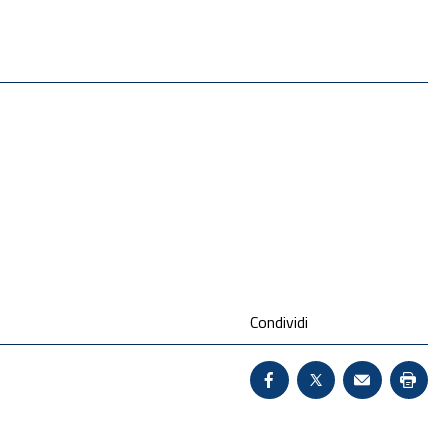
Condividi
Condividi su Facebook 
X - Sito esterno 
Invio Mail:
Stam