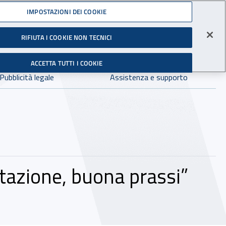
Accedi ai servizi online
IMPOSTAZIONI DEI COOKIE
gli Infortuni sul Lavoro
RIFIUTA I COOKIE NON TECNICI
Facebook - Sito esterno - Apertura in nuova finestra
X - Sito esterno - Apertura in nuova finestra
Instagram - Sito esterno - Apertura in 
Linkedin - Sito esterno - Apertur
Youtube - Sito esterno - A
Tiktok - Sito estern
Spreaker - Si
Feed R
in:
tutto INAIL.it
Avvia r
ACCETTA TUTTI I COOKIE
Dove cercare:
Pubblicità legale
Assistenza e supporto
itazione, buona prassi”