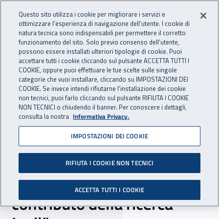
Accedi ai servizi online
For international visitors
Vai al menu principale
Vai al contenuto principale
Questo sito utilizza i cookie per migliorare i servizi e
ottimizzare l’esperienza di navigazione dell’utente. I cookie di
INAIL - Istituto Nazionale per 
natura tecnica sono indispensabili per permettere il corretto
Apri cerca
Apr
funzionamento del sito. Solo previo consenso dell’utente,
possono essere installati ulteriori tipologie di cookie. Puoi
Navigazione principale
accettare tutti i cookie cliccando sul pulsante ACCETTA TUTTI I
COOKIE, oppure puoi effettuare le tue scelte sulle singole
Navigazione - Ti trovi in:
Home
Inail comunica
Eventi
categorie che vuoi installare, cliccando su IMPOSTAZIONI DEI
COOKIE. Se invece intendi rifiutarne l’installazione dei cookie
non tecnici, puoi farlo cliccando sul pulsante RIFIUTA I COOKIE
NON TECNICI o chiudendo il banner. Per conoscere i dettagli,
04 luglio 2018
consulta la nostra
Informativa Privacy.
IMPOSTAZIONI DEI COOKIE
Convegno - “Ergonomia
4.0, prevention through
RIFIUTA I COOKIE NON TECNICI
design e impresa 4.0. Il
ACCETTA TUTTI I COOKIE
contributo della ricerca