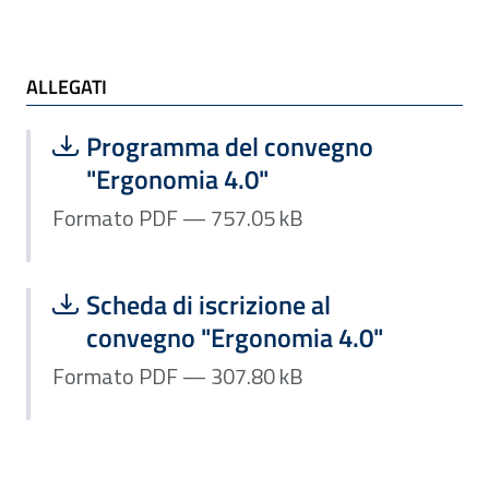
ALLEGATI
ALLEGATI
Scarica file:
Formato PDF — Dimensione 757.05 k
Programma del convegno
"Ergonomia 4.0"
Formato PDF — 757.05 kB
Scarica file:
Formato PDF — Dimensione 307.80 k
Scheda di iscrizione al
convegno "Ergonomia 4.0"
Formato PDF — 307.80 kB