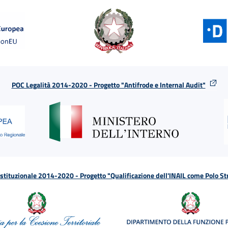
POC Legalità 2014-2020 - Progetto "Antifrode e Internal Audit"
tituzionale 2014-2020 - Progetto "Qualificazione dell'INAIL come Polo St