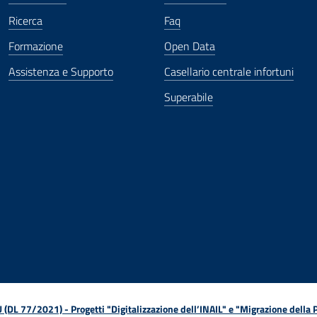
Ricerca
Faq
Formazione
Open Data
Assistenza e Supporto
Casellario centrale infortuni
Superabile
ova finestra
in nuova finestra
tura in nuova finestra
 Apertura in nuova finestra
sterno - Apertura in nuova finestra
Apertura nella stessa finestra
L 77/2021) - Progetti "Digitalizzazione dell’INAIL" e "Migrazione della