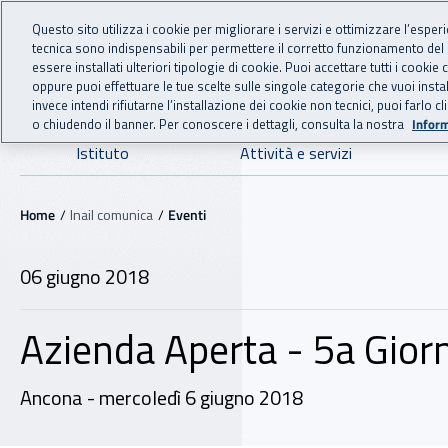
For international visitors
Vai al menu principale
Vai al contenuto principale
Questo sito utilizza i cookie per migliorare i servizi e ottimizzare l’esper
tecnica sono indispensabili per permettere il corretto funzionamento del
INAIL - Istituto Nazionale
essere installati ulteriori tipologie di cookie. Puoi accettare tutti i cook
oppure puoi effettuare le tue scelte sulle singole categorie che vuoi ins
invece intendi rifiutarne l’installazione dei cookie non tecnici, puoi farl
o chiudendo il banner. Per conoscere i dettagli, consulta la nostra
Inform
Navigazione principale
Istituto
Attività e servizi
Navigazione - Ti trovi in:
Home
Inail comunica
Eventi
06 giugno 2018
Azienda Aperta - 5a Giorn
Ancona - mercoledì 6 giugno 2018