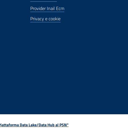
Provider Inail Ecm
Privacy e cookie
 Piattaforma Data Lake/Data Hub al PSN"