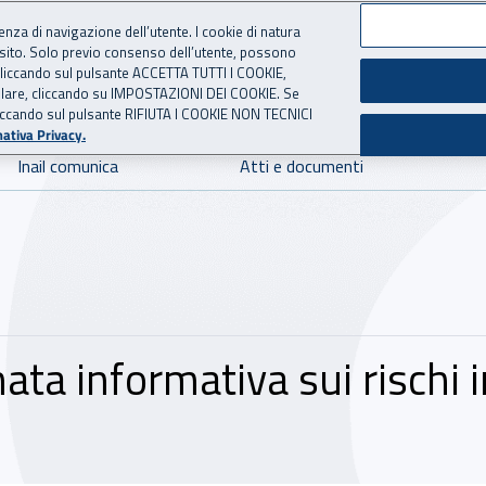
ienza di navigazione dell’utente. I cookie di natura
 sito. Solo previo consenso dell’utente, possono
 per l'Assicurazione contro 
ie cliccando sul pulsante ACCETTA TUTTI I COOKIE,
tallare, cliccando su IMPOSTAZIONI DEI COOKIE. Se
o cliccando sul pulsante RIFIUTA I COOKIE NON TECNICI
ativa Privacy.
Inail comunica
Atti e documenti
ata informativa sui rischi