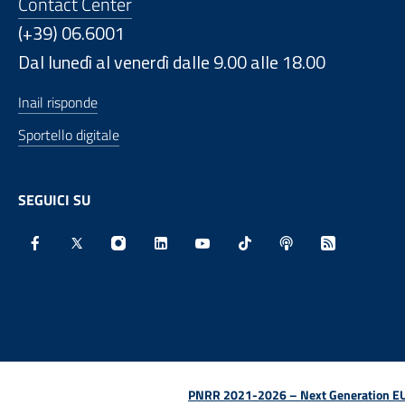
Contact Center
(+39) 06.6001
Dal lunedì al venerdì dalle 9.00 alle 18.00
Inail risponde
Sportello digitale
SEGUICI SU
Facebook - Sito esterno - Apertura in nuova finestra
X - Sito esterno - Apertura in nuova finestra
Instagram - Sito esterno - Apertura in nu
Linkedin - Sito esterno - Apertura 
Youtube - Sito esterno - Aper
TikTok - Sito esterno -
Spreaker - Sito e
Feed RSS - 
PNRR 2021-2026 – Next Generation EU (D