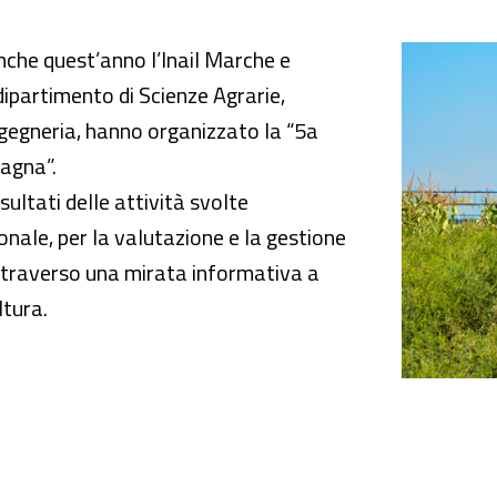
nformativa sui rischi in campagna
anche quest’anno l’Inail Marche e
dipartimento di Scienze Agrarie,
ngegneria, hanno organizzato la “5a
pagna”.
risultati delle attività svolte
onale, per la valutazione e la gestione
 attraverso una mirata informativa a
ltura.