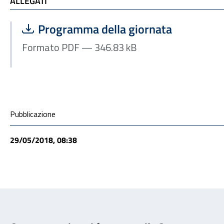
ALLEGATI
ALLEGATI
Scarica file:
Formato PDF — Dimensione 346.83 kB
Programma della giornata
Formato PDF — 346.83 kB
Condivisione social
Pubblicazione
29/05/2018, 08:38
Feedback