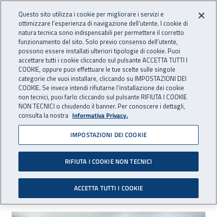
Accedi ai servizi online
For international visitors
Vai al menu principale
Vai al contenuto principale
Questo sito utilizza i cookie per migliorare i servizi e
ottimizzare l’esperienza di navigazione dell’utente. I cookie di
INAIL - Istituto Nazionale per 
natura tecnica sono indispensabili per permettere il corretto
Apri cerca
Apr
funzionamento del sito. Solo previo consenso dell’utente,
possono essere installati ulteriori tipologie di cookie. Puoi
Navigazione principale
accettare tutti i cookie cliccando sul pulsante ACCETTA TUTTI I
COOKIE, oppure puoi effettuare le tue scelte sulle singole
Navigazione - Ti trovi in:
Home
Inail comunica
Eventi
categorie che vuoi installare, cliccando su IMPOSTAZIONI DEI
COOKIE. Se invece intendi rifiutarne l’installazione dei cookie
non tecnici, puoi farlo cliccando sul pulsante RIFIUTA I COOKIE
NON TECNICI o chiudendo il banner. Per conoscere i dettagli,
03 maggio 2018
consulta la nostra
Informativa Privacy.
IMPOSTAZIONI DEI COOKIE
Seminario - "Sicurezza.
Sulla strada giusta"
RIFIUTA I COOKIE NON TECNICI
Bari - giovedì 3 maggio 2018
ACCETTA TUTTI I COOKIE