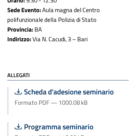
Orario:
9.30 - 12.30
Sede Evento:
Aula magna del Centro
polifunzionale della Polizia di Stato
Provincia:
BA
Indirizzo:
Via N. Cacudi, 3 – Bari
ALLEGATI e TI POTREBBE INTERESSARE
ALLEGATI
Scarica file:
Formato PDF — Dimensione 1000.08 
Scheda d'adesione seminario
Formato PDF — 1000.08 kB
Scarica file:
Formato PDF — Dimensione 448.09 k
Programma seminario