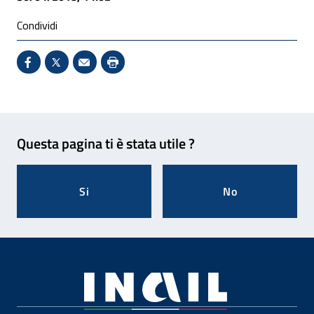
Condividi
Condividi su Facebook - Sito esterno - Apertura in 
X - Sito esterno - Apertura in nuova finestra
Invio Mail: apre il programma di posta el
Stampa pagina: scelta meno ecologic
Feedback
Questa pagina ti è stata utile ?
Si
No
Footer