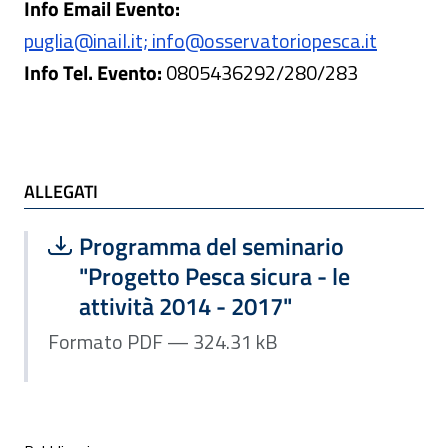
Info Email Evento:
puglia@inail.it; info@osservatoriopesca.it
Info Tel. Evento:
0805436292/280/283
ALLEGATI
ALLEGATI
Scarica file:
Formato PDF — Dimensione 324.31 k
Programma del seminario
"Progetto Pesca sicura - le
attività 2014 - 2017"
Formato PDF — 324.31 kB