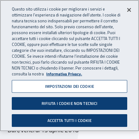
Accedi ai servizi online
For international visitors
Vai al menu principale
Vai al contenuto principale
Questo sito utilizza i cookie per migliorare i servizi e
ottimizzare l’esperienza di navigazione dell’utente. I cookie di
INAIL - Istituto Nazionale per 
natura tecnica sono indispensabili per permettere il corretto
Apri cerca
Apr
funzionamento del sito. Solo previo consenso dell’utente,
possono essere installati ulteriori tipologie di cookie. Puoi
Navigazione principale
accettare tutti i cookie cliccando sul pulsante ACCETTA TUTTI I
COOKIE, oppure puoi effettuare le tue scelte sulle singole
Navigazione - Ti trovi in:
Home
Inail comunica
Eventi
categorie che vuoi installare, cliccando su IMPOSTAZIONI DEI
COOKIE. Se invece intendi rifiutarne l’installazione dei cookie
non tecnici, puoi farlo cliccando sul pulsante RIFIUTA I COOKIE
NON TECNICI o chiudendo il banner. Per conoscere i dettagli,
13 aprile 2018
consulta la nostra
Informativa Privacy.
IMPOSTAZIONI DEI COOKIE
Seminario "Progetto Pesca
sicura - le attività 2014 -
RIFIUTA I COOKIE NON TECNICI
2017"
ACCETTA TUTTI I COOKIE
Bari, venerdì 13 aprile 2018