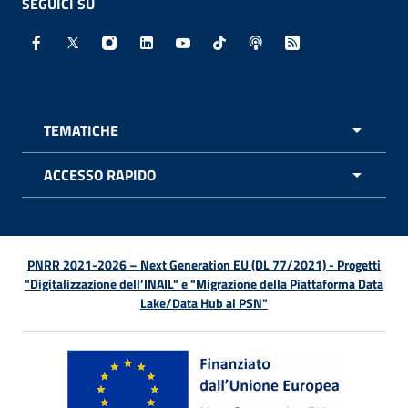
SEGUICI SU
Facebook - Sito esterno - Apertura in nuova finestra
X - Sito esterno - Apertura in nuova finestra
Instagram - Sito esterno - Apertura in nuo
Linkedin - Sito esterno - Apertura in 
Youtube - Sito esterno - Apertur
TikTok - Sito esterno - Ape
Spreaker - Sito estern
Feed RSS - Apert
TEMATICHE
APRI 
ACCESSO RAPIDO
APRI 
PNRR 2021-2026 – Next Generation EU (DL 77/2021) - Progetti
"Digitalizzazione dell’INAIL" e "Migrazione della Piattaforma Data
Lake/Data Hub al PSN"