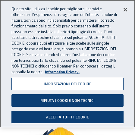
Accedi ai servizi online
For international visitors
Vai al menu principale
Vai al contenuto principale
Questo sito utilizza i cookie per migliorare i servizi e
ottimizzare l’esperienza di navigazione dell’utente. I cookie di
INAIL - Istituto Nazionale per 
natura tecnica sono indispensabili per permettere il corretto
Apri cerca
Apr
funzionamento del sito. Solo previo consenso dell’utente,
possono essere installati ulteriori tipologie di cookie. Puoi
Navigazione principale
accettare tutti i cookie cliccando sul pulsante ACCETTA TUTTI I
COOKIE, oppure puoi effettuare le tue scelte sulle singole
Navigazione - Ti trovi in:
Home
Inail comunica
Eventi
categorie che vuoi installare, cliccando su IMPOSTAZIONI DEI
COOKIE. Se invece intendi rifiutarne l’installazione dei cookie
non tecnici, puoi farlo cliccando sul pulsante RIFIUTA I COOKIE
NON TECNICI o chiudendo il banner. Per conoscere i dettagli,
20 aprile 2018
consulta la nostra
Informativa Privacy.
IMPOSTAZIONI DEI COOKIE
Al via il Bando Isi 2017
Milano, venerdì 20 aprile 2018
RIFIUTA I COOKIE NON TECNICI
ACCETTA TUTTI I COOKIE
Al via il Bando Isi 2017