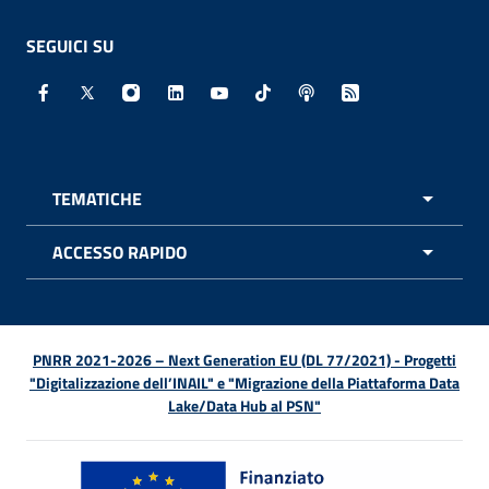
SEGUICI SU
Facebook - Sito esterno - Apertura in nuova finestra
X - Sito esterno - Apertura in nuova finestra
Instagram - Sito esterno - Apertura in nuo
Linkedin - Sito esterno - Apertura in 
Youtube - Sito esterno - Apertur
TikTok - Sito esterno - Ape
Spreaker - Sito estern
Feed RSS - Apert
TEMATICHE
APRI 
ACCESSO RAPIDO
APRI 
PNRR 2021-2026 – Next Generation EU (DL 77/2021) - Progetti
"Digitalizzazione dell’INAIL" e "Migrazione della Piattaforma Data
Lake/Data Hub al PSN"