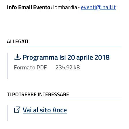
Info Email Evento:
lombardia
-
eventi@inail.it
ALLEGATI e TI POTREBBE INTERESSARE
ALLEGATI
Scarica file:
Formato PDF — Dimensione 235.92 k
Programma Isi 20 aprile 2018
Formato PDF — 235.92 kB
TI POTREBBE INTERESSARE
Sito esterno : apre una nuova finestra
Vai al sito Ance