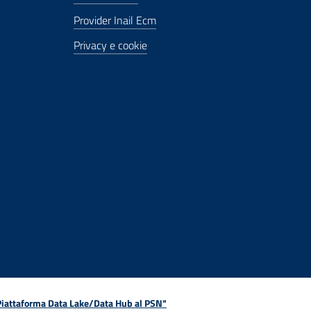
Provider Inail Ecm
Privacy e cookie
 Piattaforma Data Lake/Data Hub al PSN"