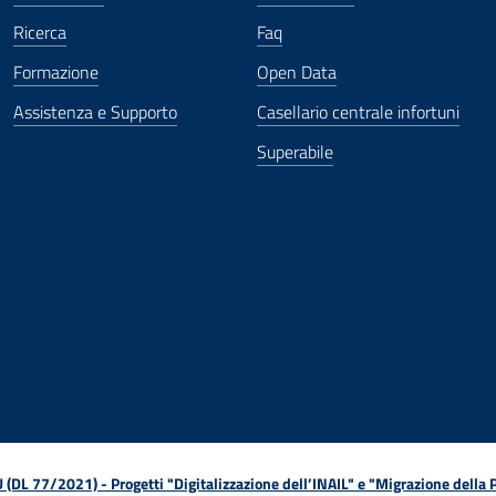
Ricerca
Faq
Formazione
Open Data
Assistenza e Supporto
Casellario centrale infortuni
Superabile
ova finestra
in nuova finestra
tura in nuova finestra
 Apertura in nuova finestra
sterno - Apertura in nuova finestra
Apertura nella stessa finestra
L 77/2021) - Progetti "Digitalizzazione dell’INAIL" e "Migrazione della