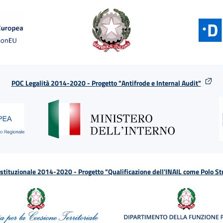
POC Legalità 2014-2020 - Progetto "Antifrode e Internal Audit"
tituzionale 2014-2020 - Progetto "Qualificazione dell'INAIL come Polo St