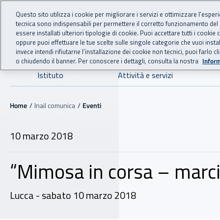
For international visitors
Vai al menu principale
Vai al contenuto principale
Questo sito utilizza i cookie per migliorare i servizi e ottimizzare l’esper
tecnica sono indispensabili per permettere il corretto funzionamento del
INAIL - Istituto Nazionale
essere installati ulteriori tipologie di cookie. Puoi accettare tutti i cook
oppure puoi effettuare le tue scelte sulle singole categorie che vuoi ins
invece intendi rifiutarne l’installazione dei cookie non tecnici, puoi farl
o chiudendo il banner. Per conoscere i dettagli, consulta la nostra
Inform
Navigazione principale
Istituto
Attività e servizi
Navigazione - Ti trovi in:
Home
Inail comunica
Eventi
10 marzo 2018
“Mimosa in corsa – marci
Lucca - sabato 10 marzo 2018