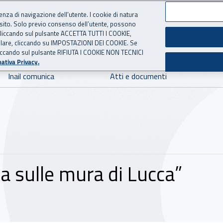
ienza di navigazione dell’utente. I cookie di natura
 sito. Solo previo consenso dell’utente, possono
 per l'Assicurazione contro 
ie cliccando sul pulsante ACCETTA TUTTI I COOKIE,
tallare, cliccando su IMPOSTAZIONI DEI COOKIE. Se
o cliccando sul pulsante RIFIUTA I COOKIE NON TECNICI
ativa Privacy.
Inail comunica
Atti e documenti
a sulle mura di Lucca”