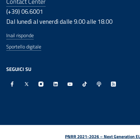
Contact Center
(+39) 06.6001
Dal lunedì al venerdì dalle 9.00 alle 18.00
Inail risponde
Sportello digitale
SEGUICI SU
Facebook - Sito esterno - Apertura in nuova finestra
X - Sito esterno - Apertura in nuova finestra
Instagram - Sito esterno - Apertura in nu
Linkedin - Sito esterno - Apertura 
Youtube - Sito esterno - Aper
TikTok - Sito esterno -
Spreaker - Sito e
Feed RSS - 
PNRR 2021-2026 – Next Generation EU (D