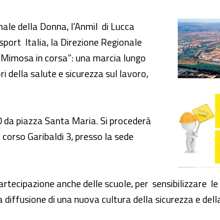
e mura di Lucca”
nale della Donna, l’Anmil di Lucca
sport Italia, la Direzione Regionale
a “Mimosa in corsa”: una marcia lungo
i della salute e sicurezza sul lavoro,
0 da piazza Santa Maria. Si procederà
n corso Garibaldi 3, presso la sede
partecipazione anche delle scuole, per sensibilizzare 
a diffusione di una nuova cultura della sicurezza e del