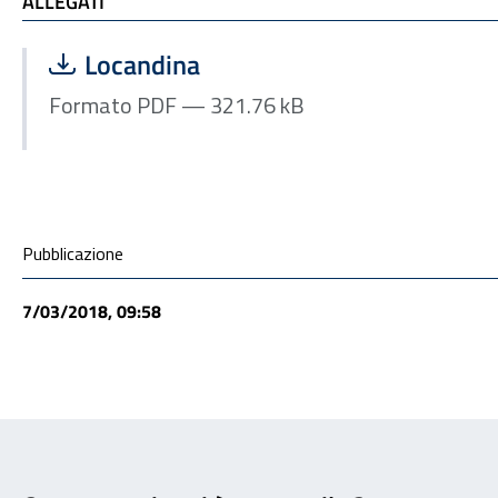
ALLEGATI
ALLEGATI
Scarica file:
Formato PDF — Dimensione 321.76 kB
Locandina
Formato PDF — 321.76 kB
Condivisione social
Pubblicazione
7/03/2018, 09:58
Feedback