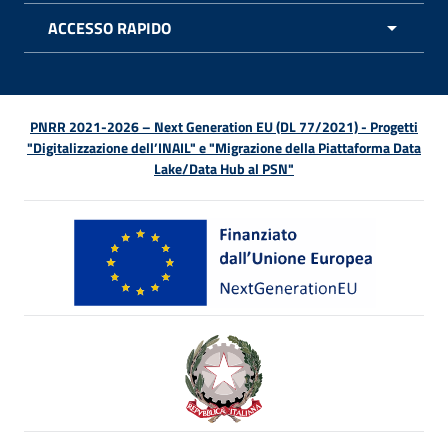
ACCESSO RAPIDO
APRI 
PNRR 2021-2026 – Next Generation EU (DL 77/2021) - Progetti
"Digitalizzazione dell’INAIL" e "Migrazione della Piattaforma Data
Lake/Data Hub al PSN"