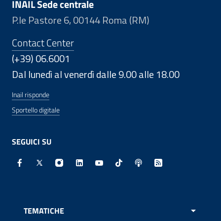
INAIL Sede centrale
P.le Pastore 6, 00144 Roma (RM)
Contact Center
(+39) 06.6001
Dal lunedì al venerdì dalle 9.00 alle 18.00
Inail risponde
Sportello digitale
SEGUICI SU
Facebook - Sito esterno - Apertura in nuova finestra
X - Sito esterno - Apertura in nuova finestra
Instagram - Sito esterno - Apertura in nuo
Linkedin - Sito esterno - Apertura in 
Youtube - Sito esterno - Apertur
TikTok - Sito esterno - Ape
Spreaker - Sito estern
Feed RSS - Apert
TEMATICHE
APRI 