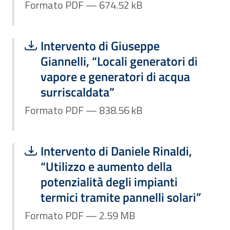
Formato PDF — 674.52 kB
Scarica file:
Formato PDF — Dimensione 838.56 k
Intervento di Giuseppe
Giannelli, “Locali generatori di
vapore e generatori di acqua
surriscaldata”
Formato PDF — 838.56 kB
Scarica file:
Formato PDF — Dimensione 2.59 MB
Intervento di Daniele Rinaldi,
“Utilizzo e aumento della
potenzialità degli impianti
termici tramite pannelli solari”
Formato PDF — 2.59 MB