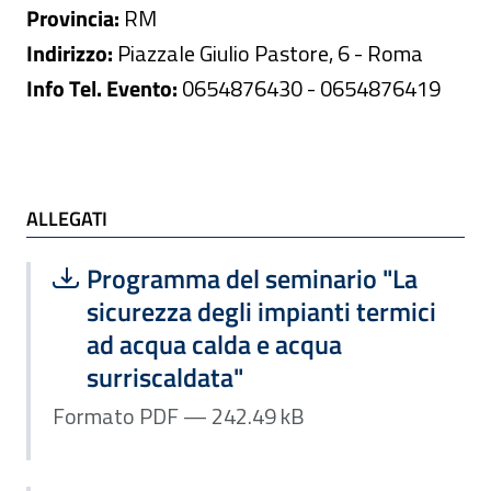
Provincia:
RM
Indirizzo:
Piazzale Giulio Pastore, 6 - Roma
Info Tel. Evento:
0654876430 - 0654876419
ALLEGATI
ALLEGATI
Scarica file:
Formato PDF — Dimensione 242.49 k
Programma del seminario "La
sicurezza degli impianti termici
ad acqua calda e acqua
surriscaldata"
Formato PDF — 242.49 kB