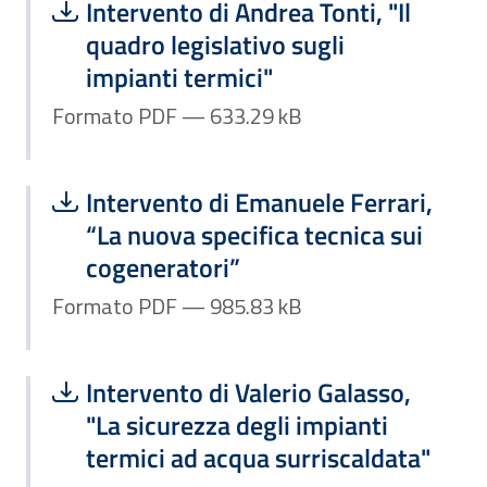
Scarica file:
Formato PDF — Dimensione 633.29 k
Intervento di Andrea Tonti, "Il
quadro legislativo sugli
impianti termici"
Formato PDF — 633.29 kB
Scarica file:
Formato PDF — Dimensione 985.83 k
Intervento di Emanuele Ferrari,
“La nuova specifica tecnica sui
cogeneratori”
Formato PDF — 985.83 kB
Scarica file:
Formato PDF — Dimensione 674.52 k
Intervento di Valerio Galasso,
"La sicurezza degli impianti
termici ad acqua surriscaldata"