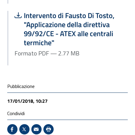
Scarica file:
Formato PDF — Dimensione 2.77 MB
Intervento di Fausto Di Tosto,
"Applicazione della direttiva
99/92/CE - ATEX alle centrali
termiche"
Formato PDF — 2.77 MB
Condivisione social
Pubblicazione
17/01/2018, 10:27
Condividi
Condividi su Facebook - Sito esterno - Apertura in 
X - Sito esterno - Apertura in nuova finestra
Invio Mail: apre il programma di posta el
Stampa pagina: scelta meno ecologic