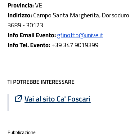
Provincia:
VE
Indirizzo:
Campo Santa Margherita, Dorsoduro
3689 - 30123
Info Email Evento:
gfinotto@unive.it
Info Tel. Evento:
+39 347 9019399
TI POTREBBE INTERESSARE
TI POTREBBE INTERESSARE
Sito esterno : apre una nuova finestra
Vai al sito Ca' Foscari
Condivisione social
Pubblicazione