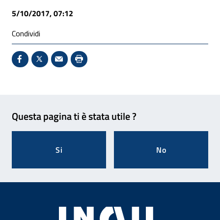
5/10/2017, 07:12
Condividi
Condividi su Facebook - Sito esterno - Apertura in 
X - Sito esterno - Apertura in nuova finestra
Invio Mail: apre il programma di posta el
Stampa pagina: scelta meno ecologic
Feedback
Questa pagina ti è stata utile ?
Si
No
Footer