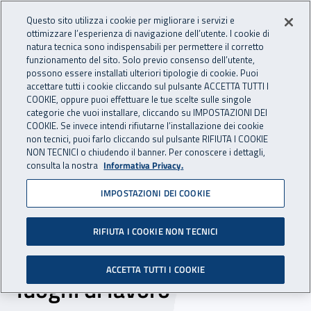
Accedi ai servizi online
For international visitors
Vai al menu principale
Vai al contenuto principale
Questo sito utilizza i cookie per migliorare i servizi e
ottimizzare l’esperienza di navigazione dell’utente. I cookie di
INAIL - Istituto Nazionale per 
natura tecnica sono indispensabili per permettere il corretto
Apri cerca
Apr
funzionamento del sito. Solo previo consenso dell’utente,
possono essere installati ulteriori tipologie di cookie. Puoi
Navigazione principale
accettare tutti i cookie cliccando sul pulsante ACCETTA TUTTI I
COOKIE, oppure puoi effettuare le tue scelte sulle singole
Navigazione - Ti trovi in:
Home
Inail comunica
Eventi
categorie che vuoi installare, cliccando su IMPOSTAZIONI DEI
COOKIE. Se invece intendi rifiutarne l’installazione dei cookie
non tecnici, puoi farlo cliccando sul pulsante RIFIUTA I COOKIE
NON TECNICI o chiudendo il banner. Per conoscere i dettagli,
06 ottobre 2017
consulta la nostra
Informativa Privacy.
IMPOSTAZIONI DEI COOKIE
Convegno - “Formazione di
eccellenza in materia di
RIFIUTA I COOKIE NON TECNICI
sicurezza e salute nei
ACCETTA TUTTI I COOKIE
luoghi di lavoro”