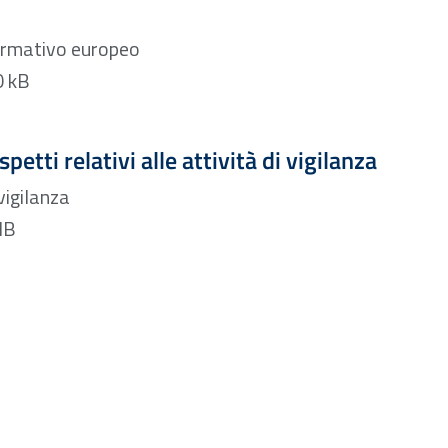
ormativo europeo
Formato PDF — 992.90 kB
Formato PDF — Dimensione 2.96 MB
petti relativi alle attività di vigilanza
vigilanza
DF — 2.96 MB