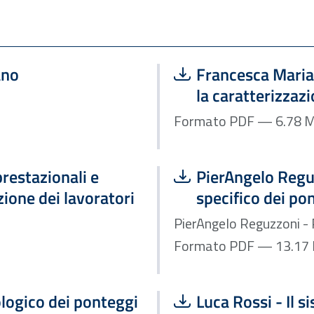
Scarica file:
ano
Francesca Maria
la caratterizzaz
Formato P
Scarica file:
prestazionali e
PierAngelo Reguz
zione dei lavoratori
specifico dei po
PierAngelo Reguzzoni - 
Fo
Scarica file:
ologico dei ponteggi
Luca Rossi - Il 