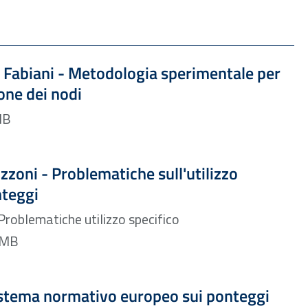
Formato PDF — Dimensione 6.78 MB
 Fabiani - Metodologia sperimentale per
ione dei nodi
DF — 6.78 MB
Formato PDF — Dimensione 13.17 MB
zoni - Problematiche sull'utilizzo
nteggi
Problematiche utilizzo specifico
rmato PDF — 13.17 MB
Formato PDF — Dimensione 992.90 kB
sistema normativo europeo sui ponteggi