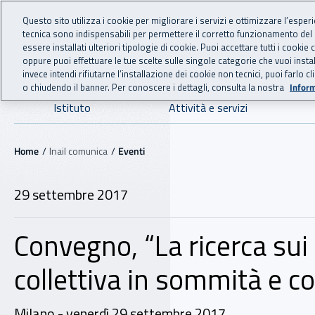
For international visitors
Vai al menu principale
Vai al contenuto principale
Questo sito utilizza i cookie per migliorare i servizi e ottimizzare l’esper
tecnica sono indispensabili per permettere il corretto funzionamento del
INAIL - Istituto Nazionale
essere installati ulteriori tipologie di cookie. Puoi accettare tutti i cook
oppure puoi effettuare le tue scelte sulle singole categorie che vuoi ins
invece intendi rifiutarne l’installazione dei cookie non tecnici, puoi farl
o chiudendo il banner. Per conoscere i dettagli, consulta la nostra
Inform
Navigazione principale
Istituto
Attività e servizi
Navigazione - Ti trovi in:
Home
Inail comunica
Eventi
29 settembre 2017
Convegno, “La ricerca sui
collettiva in sommità e 
Milano - venerdì 29 settembre 2017