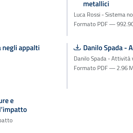
metallici
Luca Rossi - Sistema n
Scarica file:
a negli appalti
Danilo Spada - As
Danilo Spada - Attività 
Formato P
ure e
d’impatto
mpatto