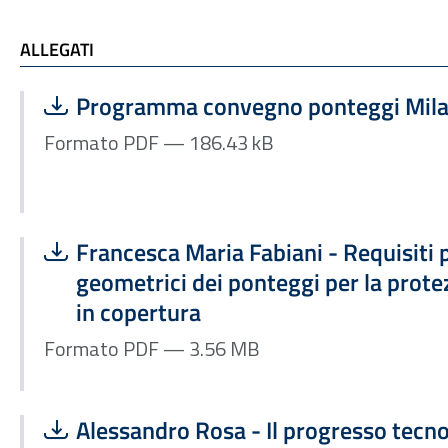
ALLEGATI
ALLEGATI
Scarica file:
Formato PDF — Dimensione 186.43 kB
Programma convegno ponteggi Mil
Formato PDF — 186.43 kB
Scarica file:
Formato PDF — Dimensione 3.56 MB
Francesca Maria Fabiani - Requisiti 
geometrici dei ponteggi per la prote
in copertura
Formato PDF — 3.56 MB
Scarica file:
Formato PDF — Dimensione 296.54 kB
Alessandro Rosa - Il progresso tecn