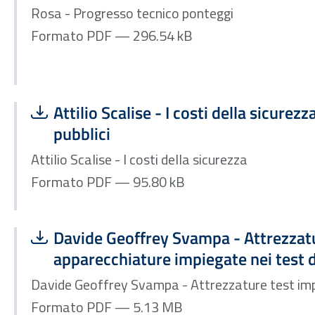
Rosa - Progresso tecnico ponteggi
Formato PDF — 296.54 kB
Scarica file:
Formato PDF — Dimensione 95.80 kB
Attilio Scalise - I costi della sicurezz
pubblici
Attilio Scalise - I costi della sicurezza
Formato PDF — 95.80 kB
Scarica file:
Formato PDF — Dimensione 5.13 MB
Davide Geoffrey Svampa - Attrezzat
apparecchiature impiegate nei test 
Davide Geoffrey Svampa - Attrezzature test i
Formato PDF — 5.13 MB