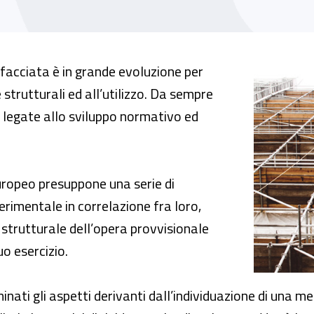
eggi metallici. Utilizzo come protezione col
di facciata è in grande evoluzione per
 strutturali ed all’utilizzo. Da sempre
i legate allo sviluppo normativo ed
ropeo presuppone una serie di
erimentale in correlazione fra loro,
 strutturale dell’opera provvisionale
uo esercizio.
ati gli aspetti derivanti dall’individuazione di una 