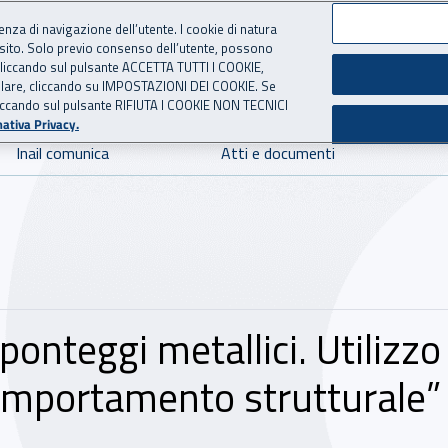
ienza di navigazione dell’utente. I cookie di natura
 sito. Solo previo consenso dell’utente, possono
 per l'Assicurazione contro 
ie cliccando sul pulsante ACCETTA TUTTI I COOKIE,
tallare, cliccando su IMPOSTAZIONI DEI COOKIE. Se
o cliccando sul pulsante RIFIUTA I COOKIE NON TECNICI
ativa Privacy.
Inail comunica
Atti e documenti
 ponteggi metallici. Utiliz
comportamento strutturale”