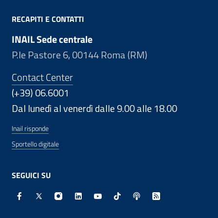
RECAPITI E CONTATTI
INAIL Sede centrale
P.le Pastore 6, 00144 Roma (RM)
Contact Center
(+39) 06.6001
Dal lunedì al venerdì dalle 9.00 alle 18.00
Inail risponde
Sportello digitale
SEGUICI SU
Facebook - Sito esterno - Apertura in nuova finestra
X - Sito esterno - Apertura in nuova finestra
Instagram - Sito esterno - Apertura in nuo
Linkedin - Sito esterno - Apertura in 
Youtube - Sito esterno - Apertur
TikTok - Sito esterno - Ape
Spreaker - Sito estern
Feed RSS - Apert