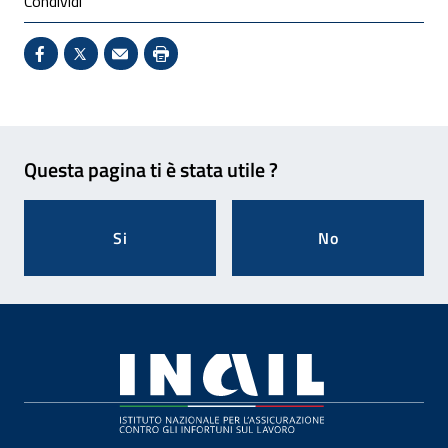
Condividi
Condividi su Facebook - Sito esterno - Apertura in 
X - Sito esterno - Apertura in nuova finestra
Invio Mail: apre il programma di posta el
Stampa pagina: scelta meno ecologic
Feedback
Questa pagina ti è stata utile ?
Si
No
Footer