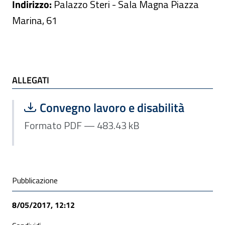
Indirizzo:
Palazzo Steri - Sala Magna Piazza
Marina, 61
ALLEGATI
ALLEGATI
Scarica file:
Formato PDF — Dimensione 483.43 k
Convegno lavoro e disabilità
Formato PDF — 483.43 kB
Condivisione social
Pubblicazione
8/05/2017, 12:12