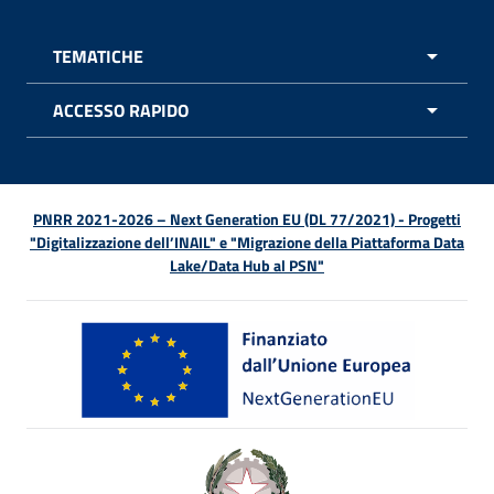
TEMATICHE
APRI 
ACCESSO RAPIDO
APRI 
PNRR 2021-2026 – Next Generation EU (DL 77/2021) - Progetti
"Digitalizzazione dell’INAIL" e "Migrazione della Piattaforma Data
Lake/Data Hub al PSN"