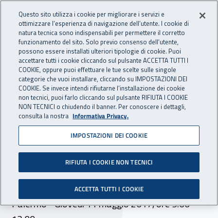
Accedi ai servizi online
For international visitors
Vai al menu principale
Vai al contenuto principale
Questo sito utilizza i cookie per migliorare i servizi e
ottimizzare l’esperienza di navigazione dell’utente. I cookie di
INAIL - Istituto Nazionale per 
natura tecnica sono indispensabili per permettere il corretto
Apri cerca
Apr
funzionamento del sito. Solo previo consenso dell’utente,
possono essere installati ulteriori tipologie di cookie. Puoi
Navigazione principale
accettare tutti i cookie cliccando sul pulsante ACCETTA TUTTI I
COOKIE, oppure puoi effettuare le tue scelte sulle singole
Navigazione - Ti trovi in:
Home
Inail comunica
Eventi
categorie che vuoi installare, cliccando su IMPOSTAZIONI DEI
COOKIE. Se invece intendi rifiutarne l’installazione dei cookie
non tecnici, puoi farlo cliccando sul pulsante RIFIUTA I COOKIE
NON TECNICI o chiudendo il banner. Per conoscere i dettagli,
09 maggio 2017
consulta la nostra
Informativa Privacy.
IMPOSTAZIONI DEI COOKIE
Convegno “Lavoro e
disabilità: l’integrazione
RIFIUTA I COOKIE NON TECNICI
possibile “
ACCETTA TUTTI I COOKIE
Palermo - Giovedì 11 maggio 2017, ore 9.00 -