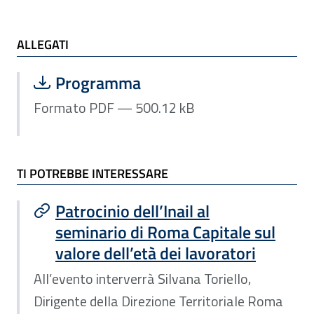
ALLEGATI e TI POTREBBE INTERESSARE
ALLEGATI
Scarica file:
Formato PDF — Dimensione 500.12 k
Programma
Formato PDF — 500.12 kB
TI POTREBBE INTERESSARE
Patrocinio dell’Inail al
seminario di Roma Capitale sul
valore dell’età dei lavoratori
All’evento interverrà Silvana Toriello,
Dirigente della Direzione Territoriale Roma