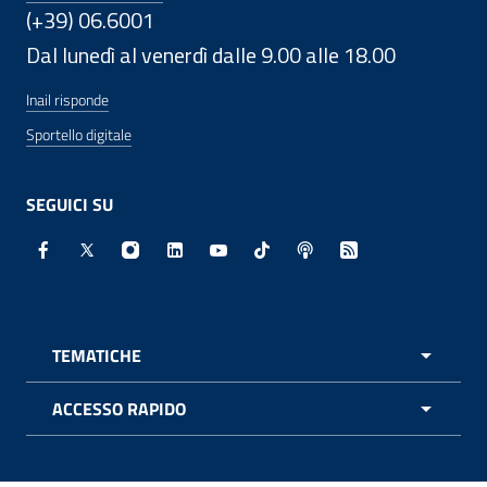
(+39) 06.6001
Dal lunedì al venerdì dalle 9.00 alle 18.00
Inail risponde
Sportello digitale
SEGUICI SU
Facebook - Sito esterno - Apertura in nuova finestra
X - Sito esterno - Apertura in nuova finestra
Instagram - Sito esterno - Apertura in nuo
Linkedin - Sito esterno - Apertura in 
Youtube - Sito esterno - Apertur
TikTok - Sito esterno - Ape
Spreaker - Sito estern
Feed RSS - Apert
TEMATICHE
APRI 
ACCESSO RAPIDO
APRI 