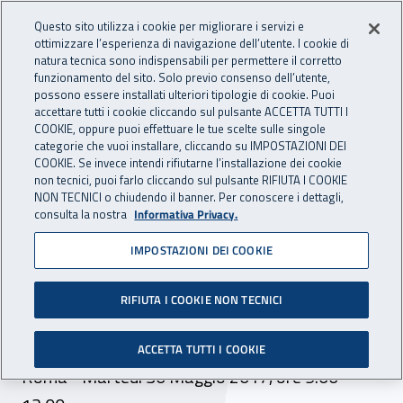
Accedi ai servizi online
For international visitors
Vai al menu principale
Vai al contenuto principale
Questo sito utilizza i cookie per migliorare i servizi e
ottimizzare l’esperienza di navigazione dell’utente. I cookie di
INAIL - Istituto Nazionale per 
natura tecnica sono indispensabili per permettere il corretto
Apri cerca
Apr
funzionamento del sito. Solo previo consenso dell’utente,
possono essere installati ulteriori tipologie di cookie. Puoi
Navigazione principale
accettare tutti i cookie cliccando sul pulsante ACCETTA TUTTI I
COOKIE, oppure puoi effettuare le tue scelte sulle singole
Navigazione - Ti trovi in:
Home
Inail comunica
Eventi
categorie che vuoi installare, cliccando su IMPOSTAZIONI DEI
COOKIE. Se invece intendi rifiutarne l’installazione dei cookie
non tecnici, puoi farlo cliccando sul pulsante RIFIUTA I COOKIE
NON TECNICI o chiudendo il banner. Per conoscere i dettagli,
30 maggio 2017
consulta la nostra
Informativa Privacy.
IMPOSTAZIONI DEI COOKIE
Convegno - Il valore
dell'età nella gestione delle
RIFIUTA I COOKIE NON TECNICI
risorse umane
ACCETTA TUTTI I COOKIE
Roma - Martedì 30 Maggio 2017, ore 9.00-