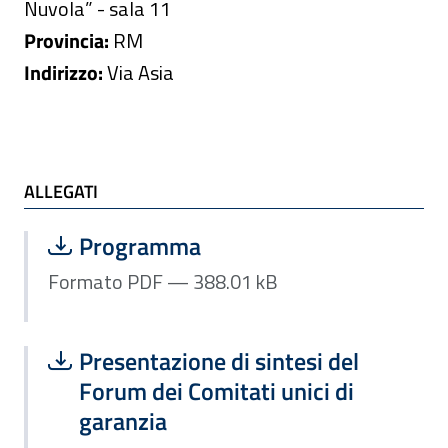
Nuvola” - sala 11
Provincia:
RM
Indirizzo:
Via Asia
ALLEGATI e TI POTREBBE INTERESSARE
ALLEGATI
Scarica file:
Formato PDF — Dimensione 388.01 k
Programma
Formato PDF — 388.01 kB
Scarica file:
Formato PDF — Dimensione 591.05 k
Presentazione di sintesi del
Forum dei Comitati unici di
garanzia