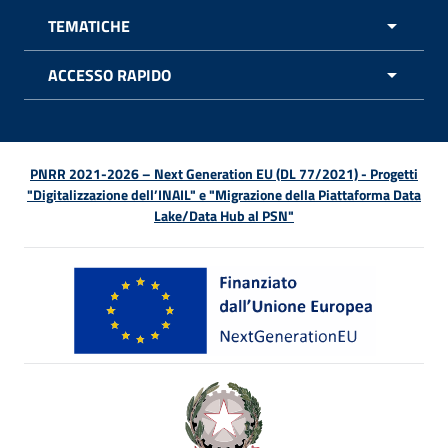
TEMATICHE
APRI 
ACCESSO RAPIDO
APRI 
PNRR 2021-2026 – Next Generation EU (DL 77/2021) - Progetti
"Digitalizzazione dell’INAIL" e "Migrazione della Piattaforma Data
Lake/Data Hub al PSN"