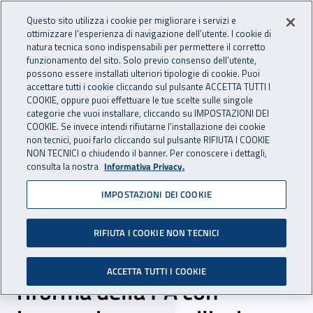
Accedi ai servizi online
For international visitors
Vai al menu principale
Vai al contenuto principale
Questo sito utilizza i cookie per migliorare i servizi e
ottimizzare l’esperienza di navigazione dell’utente. I cookie di
INAIL - Istituto Nazionale per 
natura tecnica sono indispensabili per permettere il corretto
Apri cerca
Apr
funzionamento del sito. Solo previo consenso dell’utente,
possono essere installati ulteriori tipologie di cookie. Puoi
Navigazione principale
accettare tutti i cookie cliccando sul pulsante ACCETTA TUTTI I
COOKIE, oppure puoi effettuare le tue scelte sulle singole
Navigazione - Ti trovi in:
Home
Inail comunica
Eventi
categorie che vuoi installare, cliccando su IMPOSTAZIONI DEI
COOKIE. Se invece intendi rifiutarne l’installazione dei cookie
non tecnici, puoi farlo cliccando sul pulsante RIFIUTA I COOKIE
NON TECNICI o chiudendo il banner. Per conoscere i dettagli,
23 maggio 2017
consulta la nostra
Informativa Privacy.
IMPOSTAZIONI DEI COOKIE
Convegno - Cambiare si
può! - Come prendersi cura
RIFIUTA I COOKIE NON TECNICI
e rendere sostenibile la
ACCETTA TUTTI I COOKIE
riforma della PA con