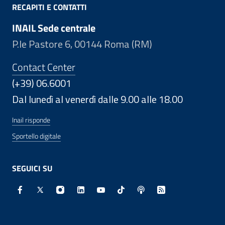
RECAPITI E CONTATTI
INAIL Sede centrale
P.le Pastore 6, 00144 Roma (RM)
Contact Center
(+39) 06.6001
Dal lunedì al venerdì dalle 9.00 alle 18.00
Inail risponde
Sportello digitale
SEGUICI SU
Facebook - Sito esterno - Apertura in nuova finestra
X - Sito esterno - Apertura in nuova finestra
Instagram - Sito esterno - Apertura in nuo
Linkedin - Sito esterno - Apertura in 
Youtube - Sito esterno - Apertur
TikTok - Sito esterno - Ape
Spreaker - Sito estern
Feed RSS - Apert