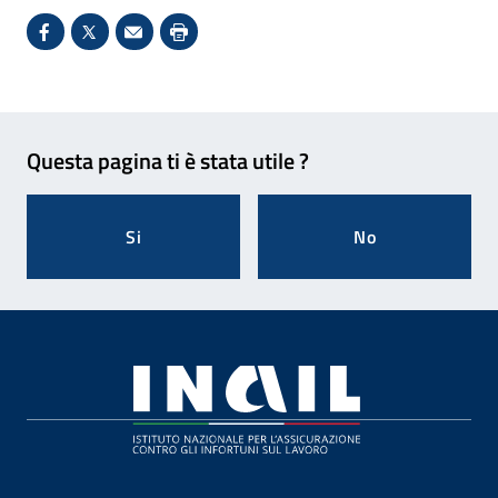
Condividi su Facebook - Sito esterno - Apertura in 
X - Sito esterno - Apertura in nuova finestra
Invio Mail: apre il programma di posta el
Stampa pagina: scelta meno ecologic
Feedback
Questa pagina ti è stata utile ?
Si
No
Footer