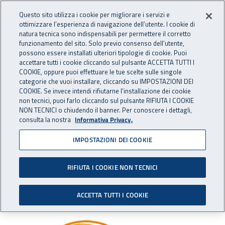
Accedi ai servizi online
For international visitors
Vai al menu principale
Vai al contenuto principale
Questo sito utilizza i cookie per migliorare i servizi e
ottimizzare l’esperienza di navigazione dell’utente. I cookie di
INAIL - Istituto Nazionale per 
natura tecnica sono indispensabili per permettere il corretto
Apri cerca
Apr
funzionamento del sito. Solo previo consenso dell’utente,
possono essere installati ulteriori tipologie di cookie. Puoi
Navigazione principale
accettare tutti i cookie cliccando sul pulsante ACCETTA TUTTI I
COOKIE, oppure puoi effettuare le tue scelte sulle singole
Navigazione - Ti trovi in:
Home
Inail comunica
Eventi
categorie che vuoi installare, cliccando su IMPOSTAZIONI DEI
COOKIE. Se invece intendi rifiutarne l’installazione dei cookie
non tecnici, puoi farlo cliccando sul pulsante RIFIUTA I COOKIE
NON TECNICI o chiudendo il banner. Per conoscere i dettagli,
dal 30 marzo al 01 aprile 2017
consulta la nostra
Informativa Privacy.
IMPOSTAZIONI DEI COOKIE
L’Inail alla X edizione di
Energy Med
RIFIUTA I COOKIE NON TECNICI
Napoli (NA) - 30 marzo-1 aprile 2017
ACCETTA TUTTI I COOKIE