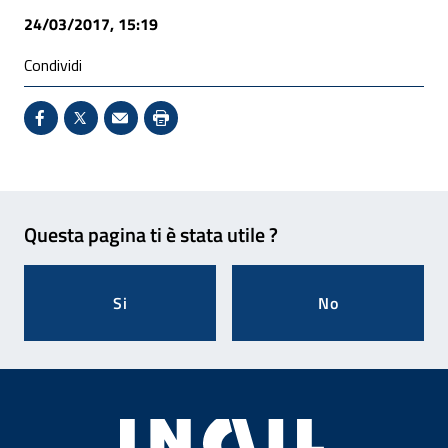
24/03/2017, 15:19
Condividi
Condividi su Facebook - Sito esterno - Apertura in 
X - Sito esterno - Apertura in nuova finestra
Invio Mail: apre il programma di posta el
Stampa pagina: scelta meno ecologic
Feedback
Questa pagina ti è stata utile ?
Si
No
Footer