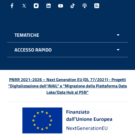
Facebook - Sito esterno - Apertura in nuova finestra
X - Sito esterno - Apertura in nuova finestra
Instagram - Sito esterno - Apertura in nuo
Linkedin - Sito esterno - Apertura in 
Youtube - Sito esterno - Apertur
TikTok - Sito esterno - Ape
Spreaker - Sito estern
Feed RSS - Apert
TEMATICHE
APRI 
ACCESSO RAPIDO
APRI 
PNRR 2021-2026 – Next Generation EU (DL 77/2021) - Progetti
"Digitalizzazione dell’INAIL" e "Migrazione della Piattaforma Data
Lake/Data Hub al PSN"