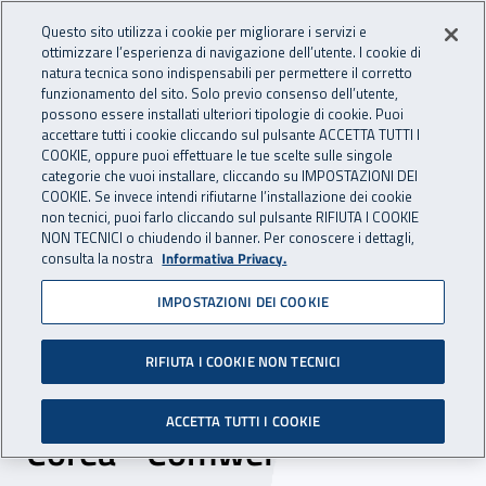
Accedi ai servizi online
For international visitors
Vai al menu principale
Vai al contenuto principale
Questo sito utilizza i cookie per migliorare i servizi e
ottimizzare l’esperienza di navigazione dell’utente. I cookie di
INAIL - Istituto Nazionale per 
natura tecnica sono indispensabili per permettere il corretto
Apri cerca
Apr
funzionamento del sito. Solo previo consenso dell’utente,
possono essere installati ulteriori tipologie di cookie. Puoi
Navigazione principale
accettare tutti i cookie cliccando sul pulsante ACCETTA TUTTI I
COOKIE, oppure puoi effettuare le tue scelte sulle singole
Navigazione - Ti trovi in:
Home
Inail comunica
Eventi
categorie che vuoi installare, cliccando su IMPOSTAZIONI DEI
COOKIE. Se invece intendi rifiutarne l’installazione dei cookie
non tecnici, puoi farlo cliccando sul pulsante RIFIUTA I COOKIE
NON TECNICI o chiudendo il banner. Per conoscere i dettagli,
dal 16 al 17 marzo 2017
consulta la nostra
Informativa Privacy.
IMPOSTAZIONI DEI COOKIE
Visita di studio dell'Istituto
di assicurazione infortuni e
RIFIUTA I COOKIE NON TECNICI
welfare della Repubblica di
ACCETTA TUTTI I COOKIE
Corea - Comwel