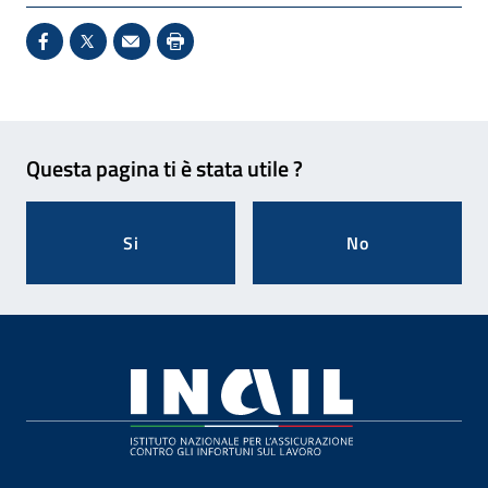
Condividi su Facebook - Sito esterno - Apertura in 
X - Sito esterno - Apertura in nuova finestra
Invio Mail: apre il programma di posta el
Stampa pagina: scelta meno ecologic
Feedback
Questa pagina ti è stata utile ?
Si
No
Footer