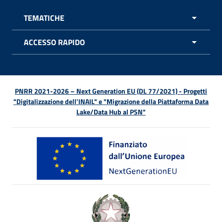
TEMATICHE
APRI 
ACCESSO RAPIDO
APRI 
PNRR 2021-2026 – Next Generation EU (DL 77/2021) - Progetti
"Digitalizzazione dell’INAIL" e "Migrazione della Piattaforma Data
Lake/Data Hub al PSN"