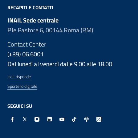
RECAPITI E CONTATTI
INAIL Sede centrale
P.le Pastore 6, 00144 Roma (RM)
Contact Center
(+39) 06.6001
Dal lunedì al venerdì dalle 9.00 alle 18.00
Inail risponde
Sportello digitale
SEGUICI SU
Facebook - Sito esterno - Apertura in nuova finestra
X - Sito esterno - Apertura in nuova finestra
Instagram - Sito esterno - Apertura in nuo
Linkedin - Sito esterno - Apertura in 
Youtube - Sito esterno - Apertur
TikTok - Sito esterno - Ape
Spreaker - Sito estern
Feed RSS - Apert