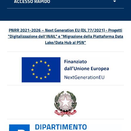
ACCESSO RAPIDO
APRI 
PNRR 2021-2026 – Next Generation EU (DL 77/2021) - Progetti
"Digitalizzazione dell’INAIL" e "Migrazione della Piattaforma Data
Lake/Data Hub al PSN"