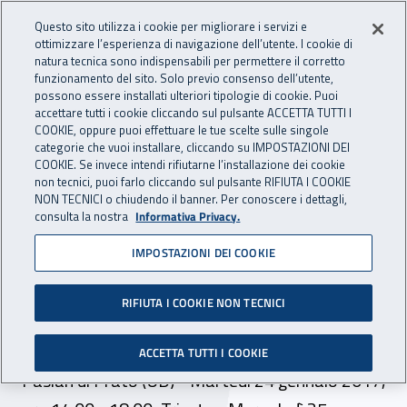
Accedi ai servizi online
For international visitors
Vai al menu principale
Vai al contenuto principale
Questo sito utilizza i cookie per migliorare i servizi e
ottimizzare l’esperienza di navigazione dell’utente. I cookie di
INAIL - Istituto Nazionale per 
natura tecnica sono indispensabili per permettere il corretto
Apri cerca
Apr
funzionamento del sito. Solo previo consenso dell’utente,
possono essere installati ulteriori tipologie di cookie. Puoi
Navigazione principale
accettare tutti i cookie cliccando sul pulsante ACCETTA TUTTI I
COOKIE, oppure puoi effettuare le tue scelte sulle singole
Navigazione - Ti trovi in:
Home
Inail comunica
Eventi
categorie che vuoi installare, cliccando su IMPOSTAZIONI DEI
COOKIE. Se invece intendi rifiutarne l’installazione dei cookie
non tecnici, puoi farlo cliccando sul pulsante RIFIUTA I COOKIE
NON TECNICI o chiudendo il banner. Per conoscere i dettagli,
dal 24 al 26 gennaio 2017
consulta la nostra
Informativa Privacy.
IMPOSTAZIONI DEI COOKIE
Incontri informativi
sull’OT24 in Friuli Venezia
RIFIUTA I COOKIE NON TECNICI
Giulia
ACCETTA TUTTI I COOKIE
Pasian di Prato (UD) - Martedì 24 gennaio 2017,