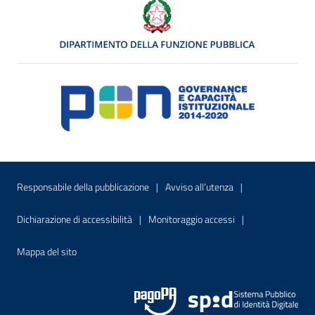
Menu di servizio
Sito interno - Apre in una nuova finestr
Sito interno - Apre
Responsabile della pubblicazione
Avviso all’utenza
Sito interno - Apre in una nuova finestra
Sito interno - Apre
Dichiarazione di accessibilità
Monitoraggio accessi
Sito interno - Apre nella stessa finestra
Mappa del sito