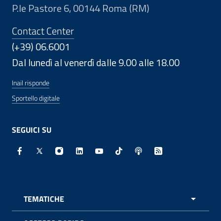
P.le Pastore 6, 00144 Roma (RM)
Contact Center
(+39) 06.6001
Dal lunedì al venerdì dalle 9.00 alle 18.00
Inail risponde
Sportello digitale
SEGUICI SU
Facebook - Sito esterno - Apertura in nuova finestra
X - Sito esterno - Apertura in nuova finestra
Instagram - Sito esterno - Apertura in nuo
Linkedin - Sito esterno - Apertura in 
Youtube - Sito esterno - Apertur
TikTok - Sito esterno - Ape
Spreaker - Sito estern
Feed RSS - Apert
TEMATICHE
APRI 