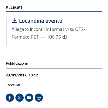
ALLEGATI
ALLEGATI
Scarica file:
Formato PDF — Dimensione 186.75 k
Locandina evento
Allegato Incontri informativi su OT24
Formato PDF — 186.75 kB
Condivisione social
Pubblicazione
23/01/2017, 10:12
Condividi
Condividi su Facebook - Sito esterno - Apertura in 
X - Sito esterno - Apertura in nuova finestra
Invio Mail: apre il programma di posta el
Stampa pagina: scelta meno ecologic