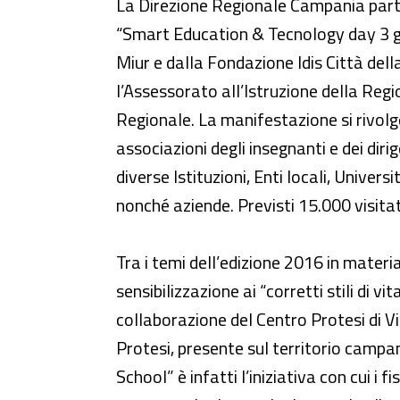
Smart Education & Tecnology 
La Direzione Regionale Campania part
“Smart Education & Tecnology day 3 gi
Miur e dalla Fondazione Idis Città dell
l’Assessorato all’Istruzione della Reg
Regionale. La manifestazione si rivolge 
associazioni degli insegnanti e dei diri
diverse Istituzioni, Enti locali, Univers
nonché aziende. Previsti 15.000 visitat
Tra i temi dell’edizione 2016 in mater
sensibilizzazione ai “corretti stili di 
collaborazione del Centro Protesi di V
Protesi, presente sul territorio campan
School” è infatti l’iniziativa con cui 