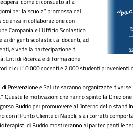
day
eciperà, come di consueto alla
orni per la scuola” promossa dal
a Scienza in collaborazione con
ione Campania e l’Ufficio Scolastico
ai dirigenti scolastici, ai docenti, ad
genti, e vede la partecipazione di
ità, Enti di Ricerca e di formazione
ori di cui 10.000 docenti e 2.000 studenti provenienti d
ia di Prevenzione e Salute saranno organizzate diverse 
vita”. Queste le motivazioni che hanno spinto la Direzion
igorso Budrio per promuovere all’interno dello stand In
o con il Punto Cliente di Napoli, sia i corretti compor
i fisioterapisti di Budrio mostreranno ai partecipanti le