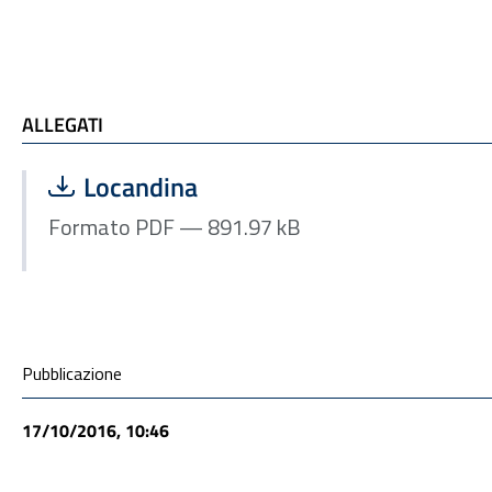
ALLEGATI
ALLEGATI
Scarica file:
Formato PDF — Dimensione 891.97 kB
Locandina
Formato PDF — 891.97 kB
Condivisione social
Pubblicazione
17/10/2016, 10:46