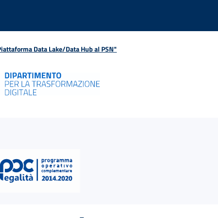
 Piattaforma Data Lake/Data Hub al PSN"