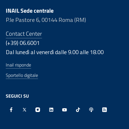
INAIL Sede centrale
P.le Pastore 6, 00144 Roma (RM)
Contact Center
(+39) 06.6001
Dal lunedì al venerdì dalle 9.00 alle 18.00
Inail risponde
Sportello digitale
SEGUICI SU
Facebook - Sito esterno - Apertura in nuova finestra
X - Sito esterno - Apertura in nuova finestra
Instagram - Sito esterno - Apertura in nu
Linkedin - Sito esterno - Apertura 
Youtube - Sito esterno - Aper
TikTok - Sito esterno -
Spreaker - Sito e
Feed RSS - 