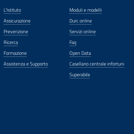
L'Istituto
Moduli e modelli
Assicurazione
Durc online
Prevenzione
Servizi online
Ricerca
Faq
Formazione
Open Data
Assistenza e Supporto
Casellario centrale infortuni
Superabile
ova finestra
in nuova finestra
tura in nuova finestra
 Apertura in nuova finestra
sterno - Apertura in nuova finestra
Apertura nella stessa finestra