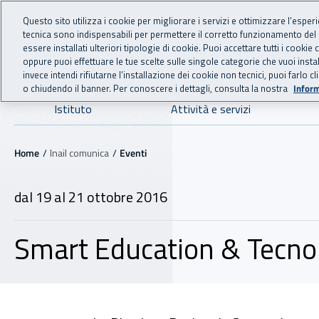
For international visitors
Vai al menu principale
Vai al contenuto principale
Questo sito utilizza i cookie per migliorare i servizi e ottimizzare l’esper
tecnica sono indispensabili per permettere il corretto funzionamento del
INAIL - Istituto Nazionale
essere installati ulteriori tipologie di cookie. Puoi accettare tutti i cook
oppure puoi effettuare le tue scelte sulle singole categorie che vuoi ins
invece intendi rifiutarne l’installazione dei cookie non tecnici, puoi farl
o chiudendo il banner. Per conoscere i dettagli, consulta la nostra
Inform
Navigazione principale
Istituto
Attività e servizi
Navigazione - Ti trovi in:
Home
Inail comunica
Eventi
dal 19 al 21 ottobre 2016
Smart Education & Tecno