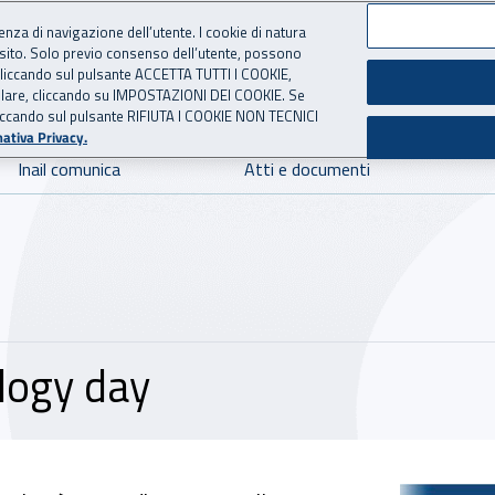
ienza di navigazione dell’utente. I cookie di natura
 sito. Solo previo consenso dell’utente, possono
 per l'Assicurazione contro 
ie cliccando sul pulsante ACCETTA TUTTI I COOKIE,
tallare, cliccando su IMPOSTAZIONI DEI COOKIE. Se
o cliccando sul pulsante RIFIUTA I COOKIE NON TECNICI
ativa Privacy.
Inail comunica
Atti e documenti
logy day