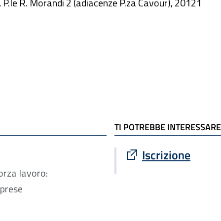
 P.le R. Morandi 2 (adiacenze P.za Cavour), 20121
TI POTREBBE INTERESSARE
Sito esterno : apre
Iscrizione
orza lavoro:
mprese