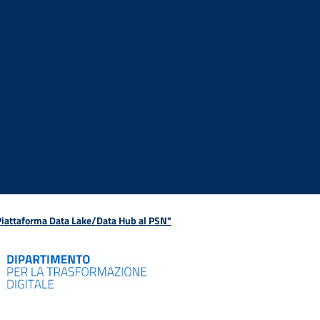
 Piattaforma Data Lake/Data Hub al PSN"