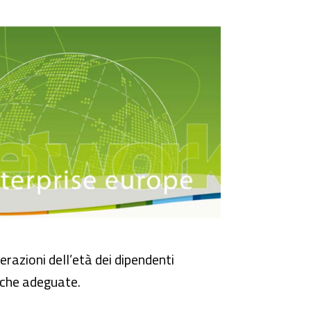
 per le imprese
razioni dell’età dei dipendenti
niche adeguate.