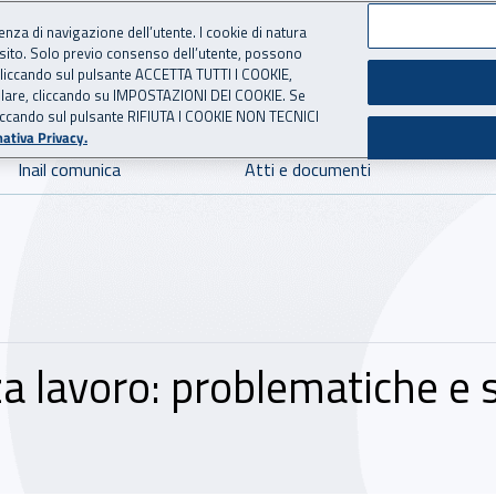
ienza di navigazione dell’utente. I cookie di natura
 sito. Solo previo consenso dell’utente, possono
 per l'Assicurazione contro 
ie cliccando sul pulsante ACCETTA TUTTI I COOKIE,
tallare, cliccando su IMPOSTAZIONI DEI COOKIE. Se
o cliccando sul pulsante RIFIUTA I COOKIE NON TECNICI
ativa Privacy.
Inail comunica
Atti e documenti
a lavoro: problematiche e 