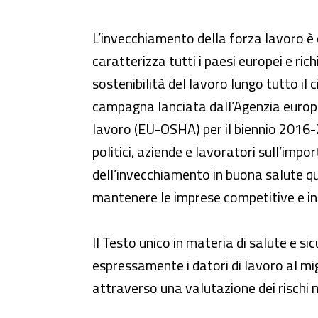
Invecchiamento della forza lavo
L’invecchiamento della forza lavoro è 
caratterizza tutti i paesi europei e ric
sostenibilità del lavoro lungo tutto il c
campagna lanciata dall’Agenzia europea
lavoro (EU-OSHA) per il biennio 2016-2
politici, aziende e lavoratori sull’impo
dell’invecchiamento in buona salute qua
mantenere le imprese competitive e in
Il Testo unico in materia di salute e si
espressamente i datori di lavoro al mig
attraverso una valutazione dei rischi 