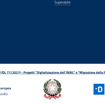
Superabile
ova finestra
in nuova finestra
tura in nuova finestra
 Apertura in nuova finestra
sterno - Apertura in nuova finestra
Apertura nella stessa finestra
L 77/2021) - Progetti "Digitalizzazione dell’INAIL" e "Migrazione della