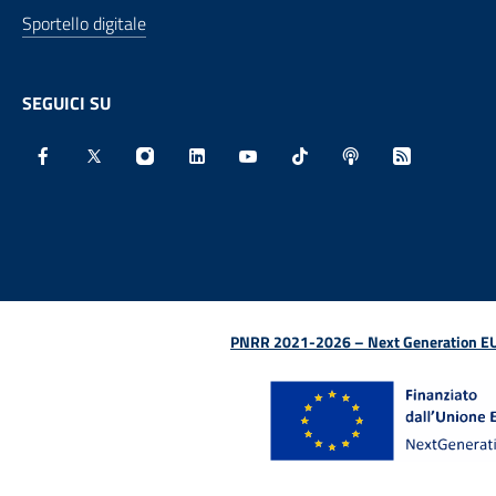
Sportello digitale
SEGUICI SU
Facebook - Sito esterno - Apertura in nuova finestra
X - Sito esterno - Apertura in nuova finestra
Instagram - Sito esterno - Apertura in nu
Linkedin - Sito esterno - Apertura 
Youtube - Sito esterno - Aper
TikTok - Sito esterno -
Spreaker - Sito e
Feed RSS - 
PNRR 2021-2026 – Next Generation EU (D