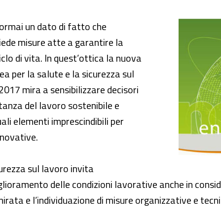
ro: problematiche e soluzioni organizzative
ormai un dato di fatto che
hiede misure atte a garantire la
iclo di vita. In quest’ottica la nuova
 per la salute e la sicurezza sul
017 mira a sensibilizzare decisori
rtanza del lavoro sostenibile e
li elementi imprescindibili per
novative.
curezza sul lavoro invita
lioramento delle condizioni lavorative anche in conside
mirata e l’individuazione di misure organizzative e tec