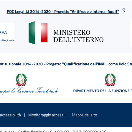
POC Legalità 2014-2020 - Progetto "Antifrode e Internal Audit"
tituzionale 2014-2020 - Progetto "Qualificazione dell'INAIL come Polo St
a
 in una nuova finestra
Sito interno - Apre in una nuova finestra
Sito interno - Apre in una nuova fines
Sito interno - Apre 
accessibilità
Monitoraggio accessi
Mappa del sito
ni sul Lavoro - Codice fiscale 01165400589 - P. IVA 00968951004