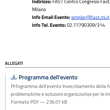
Indirizzo:
FAST Centro Congressi Fast,
Milano
Info Email Evento:
simpler@fast.mi.it
Info Tel. Evento:
02.77790309/314
ALLEGATI e TI POTREBBE INTERESSARE
ALLEGATI
Scarica file:
Formato PDF — Dimensione 236.07 kB
Programma dell'evento
Prfogramma dell'evento Invecchiamento della f
problematiche e soluzioni organizzative per le i
Formato PDF — 236.07 kB