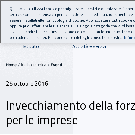
For international visitors
Vai al menu principale
Vai al contenuto principale
Questo sito utilizza i cookie per migliorare i servizi e ottimizzare l’esper
tecnica sono indispensabili per permettere il corretto funzionamento del
INAIL - Istituto Nazionale
essere installati ulteriori tipologie di cookie. Puoi accettare tutti i cook
oppure puoi effettuare le tue scelte sulle singole categorie che vuoi ins
invece intendi rifiutarne l’installazione dei cookie non tecnici, puoi farl
o chiudendo il banner. Per conoscere i dettagli, consulta la nostra
Inform
Navigazione principale
Istituto
Attività e servizi
Navigazione - Ti trovi in:
Home
Inail comunica
Eventi
25 ottobre 2016
Invecchiamento della forz
per le imprese