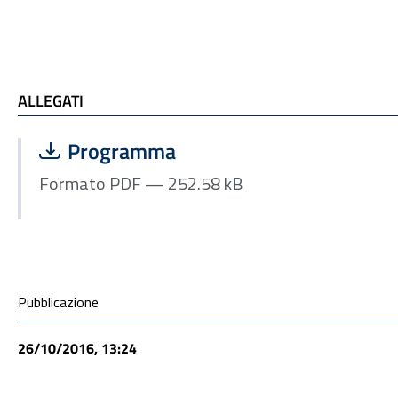
ALLEGATI
ALLEGATI
Scarica file:
Formato PDF — Dimensione 252.58 kB
Programma
Formato PDF — 252.58 kB
Condivisione social
Pubblicazione
26/10/2016, 13:24