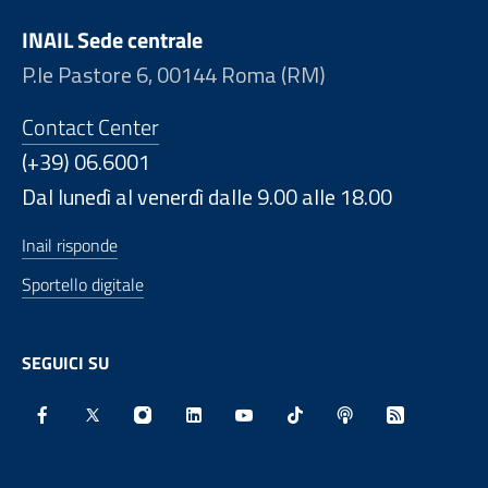
INAIL Sede centrale
P.le Pastore 6, 00144 Roma (RM)
Contact Center
(+39) 06.6001
Dal lunedì al venerdì dalle 9.00 alle 18.00
Inail risponde
Sportello digitale
SEGUICI SU
Facebook - Sito esterno - Apertura in nuova finestra
X - Sito esterno - Apertura in nuova finestra
Instagram - Sito esterno - Apertura in nu
Linkedin - Sito esterno - Apertura 
Youtube - Sito esterno - Aper
TikTok - Sito esterno -
Spreaker - Sito e
Feed RSS - 