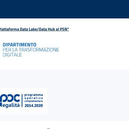
 Piattaforma Data Lake/Data Hub al PSN"