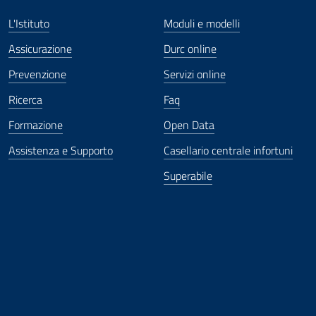
L'Istituto
Moduli e modelli
Assicurazione
Durc online
Prevenzione
Servizi online
Ricerca
Faq
Formazione
Open Data
Assistenza e Supporto
Casellario centrale infortuni
Superabile
ova finestra
in nuova finestra
tura in nuova finestra
 Apertura in nuova finestra
sterno - Apertura in nuova finestra
Apertura nella stessa finestra