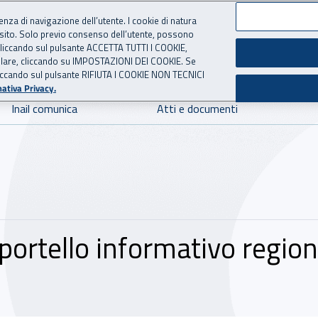
ienza di navigazione dell’utente. I cookie di natura
 sito. Solo previo consenso dell’utente, possono
 per l'Assicurazione contro 
ie cliccando sul pulsante ACCETTA TUTTI I COOKIE,
tallare, cliccando su IMPOSTAZIONI DEI COOKIE. Se
o cliccando sul pulsante RIFIUTA I COOKIE NON TECNICI
ativa Privacy.
Inail comunica
Atti e documenti
portello informativo region