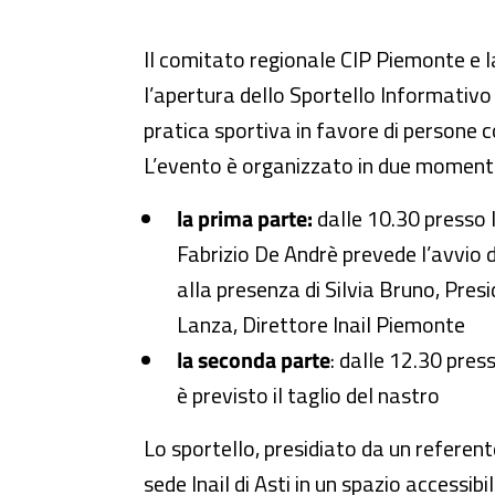
Inaugurazione del terzo sportel
Il comitato regionale CIP Piemonte e la
l’apertura dello Sportello Informativo 
pratica sportiva in favore di persone c
L’evento è organizzato in due momenti
la prima parte:
dalle 10.30 presso l
Fabrizio De Andrè prevede l’avvio d
alla presenza di Silvia Bruno, Pre
Lanza, Direttore Inail Piemonte
la seconda parte
: dalle 12.30 press
è previsto il taglio del nastro
Lo sportello, presidiato da un referente
sede Inail di Asti in un spazio accessib