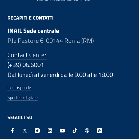
RECAPITI E CONTATTI
INAIL Sede centrale
P.le Pastore 6, 00144 Roma (RM)
Contact Center
(+39) 06.6001
Dal lunedì al venerdì dalle 9.00 alle 18.00
Inail risponde
Sportello digitale
SEGUICI SU
Facebook - Sito esterno - Apertura in nuova finestra
X - Sito esterno - Apertura in nuova finestra
Instagram - Sito esterno - Apertura in nuo
Linkedin - Sito esterno - Apertura in 
Youtube - Sito esterno - Apertur
TikTok - Sito esterno - Ape
Spreaker - Sito estern
Feed RSS - Apert