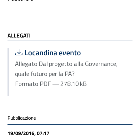
ALLEGATI
ALLEGATI
Scarica file:
Formato PDF — Dimensione 278.10 k
Locandina evento
Allegato Dal progetto alla Governance,
quale futuro per la PA?
Formato PDF — 278.10 kB
Condivisione social
Pubblicazione
19/09/2016, 07:17