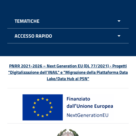
TEMATICHE
APRI 
ACCESSO RAPIDO
APRI 
PNRR 2021-2026 – Next Generation EU (DL 77/2021) - Progetti
"Digitalizzazione dell’INAIL" e "Migrazione della Piattaforma Data
Lake/Data Hub al PSN"