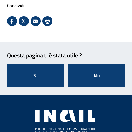
Condividi
Condividi su Facebook - Sito esterno - Apertura in 
X - Sito esterno - Apertura in nuova finestra
Invio Mail: apre il programma di posta el
Stampa pagina: scelta meno ecologic
Feedback
Questa pagina ti è stata utile ?
Si
No
Footer