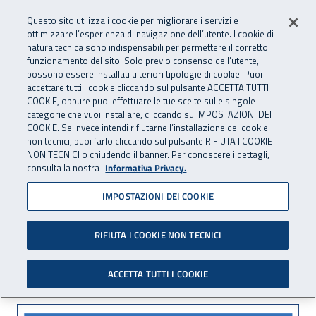
Accedi ai servizi online
For international visitors
Vai al menu principale
Vai al contenuto principale
Questo sito utilizza i cookie per migliorare i servizi e
ottimizzare l’esperienza di navigazione dell’utente. I cookie di
INAIL - Istituto Nazionale per 
natura tecnica sono indispensabili per permettere il corretto
Apri cerca
Apr
funzionamento del sito. Solo previo consenso dell’utente,
possono essere installati ulteriori tipologie di cookie. Puoi
Navigazione principale
accettare tutti i cookie cliccando sul pulsante ACCETTA TUTTI I
COOKIE, oppure puoi effettuare le tue scelte sulle singole
Navigazione - Ti trovi in:
Home
Inail comunica
Eventi
categorie che vuoi installare, cliccando su IMPOSTAZIONI DEI
COOKIE. Se invece intendi rifiutarne l’installazione dei cookie
non tecnici, puoi farlo cliccando sul pulsante RIFIUTA I COOKIE
NON TECNICI o chiudendo il banner. Per conoscere i dettagli,
20 settembre 2016
consulta la nostra
Informativa Privacy.
IMPOSTAZIONI DEI COOKIE
Dal progetto alla
Governance, quale futuro
RIFIUTA I COOKIE NON TECNICI
per la PA?
ACCETTA TUTTI I COOKIE
Dal progetto alla Governance, quale futur