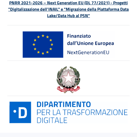
PNRR 2021-2026 – Next Generation EU (DL 77/2021) - Progetti
"Digitalizzazione dell’INAIL" e "Migrazione della Piattaforma Data
Lake/Data Hub al PSN"