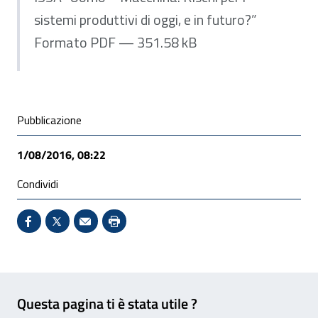
sistemi produttivi di oggi, e in futuro?”
Formato PDF — 351.58 kB
Condivisione social
Pubblicazione
1/08/2016, 08:22
Condividi
Condividi su Facebook - Sito esterno - Apertura in 
X - Sito esterno - Apertura in nuova finestra
Invio Mail: apre il programma di posta el
Stampa pagina: scelta meno ecologic
Feedback
Questa pagina ti è stata utile ?