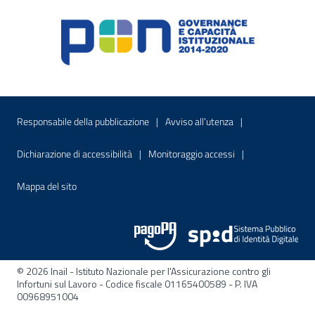
Menu di servizio
Sito interno - Apre in una nuova finestr
Sito interno - Apre
Responsabile della pubblicazione
Avviso all’utenza
Sito interno - Apre in una nuova finestra
Sito interno - Apre
Dichiarazione di accessibilità
Monitoraggio accessi
Sito interno - Apre nella stessa finestra
Mappa del sito
© 2026 Inail - Istituto Nazionale per l'Assicurazione contro gli
Infortuni sul Lavoro - Codice fiscale 01165400589 - P. IVA
00968951004