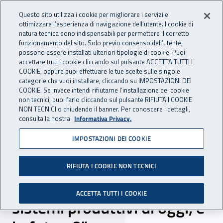
Accedi ai servizi online
For international visitors
Vai al menu principale
Vai al contenuto principale
Questo sito utilizza i cookie per migliorare i servizi e
ottimizzare l’esperienza di navigazione dell’utente. I cookie di
INAIL - Istituto Nazionale per 
natura tecnica sono indispensabili per permettere il corretto
Apri cerca
Apr
funzionamento del sito. Solo previo consenso dell’utente,
possono essere installati ulteriori tipologie di cookie. Puoi
Navigazione principale
accettare tutti i cookie cliccando sul pulsante ACCETTA TUTTI I
COOKIE, oppure puoi effettuare le tue scelte sulle singole
Navigazione - Ti trovi in:
Home
Inail comunica
Eventi
categorie che vuoi installare, cliccando su IMPOSTAZIONI DEI
COOKIE. Se invece intendi rifiutarne l’installazione dei cookie
non tecnici, puoi farlo cliccando sul pulsante RIFIUTA I COOKIE
NON TECNICI o chiudendo il banner. Per conoscere i dettagli,
dal 20 al 21 ottobre 2016
consulta la nostra
Informativa Privacy.
IMPOSTAZIONI DEI COOKIE
Seminario internazionale
INAIL – ISSA “Uomo –
RIFIUTA I COOKIE NON TECNICI
Macchina: Rischi per i
ACCETTA TUTTI I COOKIE
sistemi produttivi di oggi, e