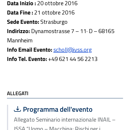
Data Inizio :
20 ottobre 2016
Data Fine :
21 ottobre 2016
Sede Evento:
Strasburgo
Indirizzo:
Dynamostrasse 7 – 11· D – 68165
Mannheim
Info Email Evento:
scholl@ivss.org
Info Tel. Evento:
+49 621 44 56 2213
ALLEGATI
ALLEGATI
Scarica file:
Formato PDF — Dimensione 351.58 k
Programma dell'evento
Allegato Seminario internazionale INAIL –
ISSA “Uomo – Macchina: Rischi per i