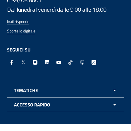
(+39) 06.6001
Dal lunedì al venerdì dalle 9.00 alle 18.00
Inail risponde
Sportello digitale
SEGUICI SU
Facebook - Sito esterno - Apertura in nuova finestra
X - Sito esterno - Apertura in nuova finestra
Instagram - Sito esterno - Apertura in nuo
Linkedin - Sito esterno - Apertura in 
Youtube - Sito esterno - Apertur
TikTok - Sito esterno - Ape
Spreaker - Sito estern
Feed RSS - Apert
TEMATICHE
APRI 
ACCESSO RAPIDO
APRI 