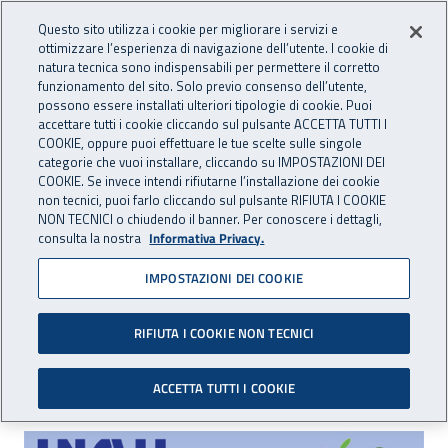
Accedi ai servizi online
For international visitors
Vai al menu principale
Vai al contenuto principale
Questo sito utilizza i cookie per migliorare i servizi e
ottimizzare l’esperienza di navigazione dell’utente. I cookie di
INAIL - Istituto Nazionale per 
natura tecnica sono indispensabili per permettere il corretto
Apri cerca
Apr
funzionamento del sito. Solo previo consenso dell’utente,
possono essere installati ulteriori tipologie di cookie. Puoi
Navigazione principale
accettare tutti i cookie cliccando sul pulsante ACCETTA TUTTI I
COOKIE, oppure puoi effettuare le tue scelte sulle singole
Navigazione - Ti trovi in:
Home
Inail comunica
Eventi
categorie che vuoi installare, cliccando su IMPOSTAZIONI DEI
COOKIE. Se invece intendi rifiutarne l’installazione dei cookie
non tecnici, puoi farlo cliccando sul pulsante RIFIUTA I COOKIE
NON TECNICI o chiudendo il banner. Per conoscere i dettagli,
dal 23 al 27 giugno 2016
consulta la nostra
Informativa Privacy.
IMPOSTAZIONI DEI COOKIE
Seminario: Il corretto
impiego dei prodotti
RIFIUTA I COOKIE NON TECNICI
fitosanitari in agricoltura
ACCETTA TUTTI I COOKIE
Seminario: Il corretto impiego dei prodotti