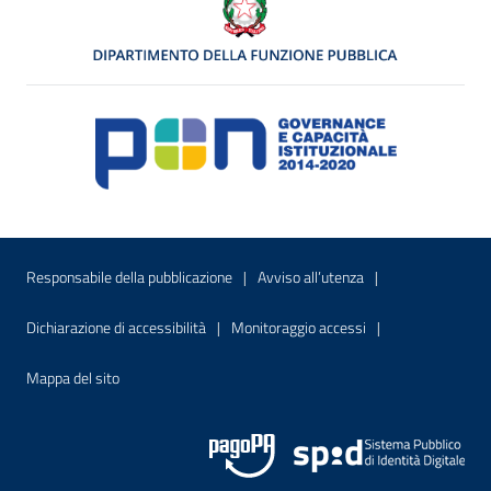
Menu di servizio
Sito interno - Apre in una nuova finestr
Sito interno - Apre
Responsabile della pubblicazione
Avviso all’utenza
Sito interno - Apre in una nuova finestra
Sito interno - Apre
Dichiarazione di accessibilità
Monitoraggio accessi
Sito interno - Apre nella stessa finestra
Mappa del sito