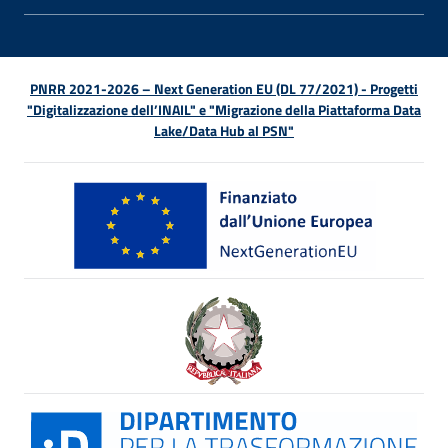
APRI 
PNRR 2021-2026 – Next Generation EU (DL 77/2021) - Progetti
"Digitalizzazione dell’INAIL" e "Migrazione della Piattaforma Data
Lake/Data Hub al PSN"