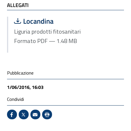
ALLEGATI
ALLEGATI
Scarica file:
Formato PDF — Dimensione 1.48 MB
Locandina
Liguria prodotti fitosanitari
Formato PDF — 1.48 MB
Condivisione social
Pubblicazione
1/06/2016, 16:03
Condividi
Condividi su Facebook - Sito esterno - Apertura in 
X - Sito esterno - Apertura in nuova finestra
Invio Mail: apre il programma di posta el
Stampa pagina: scelta meno ecologic