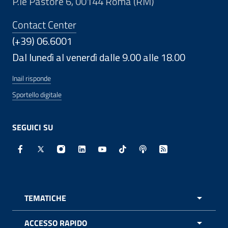
P.le Pastore 6, 00144 Roma (RM)
Contact Center
(+39) 06.6001
Dal lunedì al venerdì dalle 9.00 alle 18.00
Inail risponde
Sportello digitale
SEGUICI SU
Facebook - Sito esterno - Apertura in nuova finestra
X - Sito esterno - Apertura in nuova finestra
Instagram - Sito esterno - Apertura in nuo
Linkedin - Sito esterno - Apertura in 
Youtube - Sito esterno - Apertur
TikTok - Sito esterno - Ape
Spreaker - Sito estern
Feed RSS - Apert
TEMATICHE
APRI 
ACCESSO RAPIDO