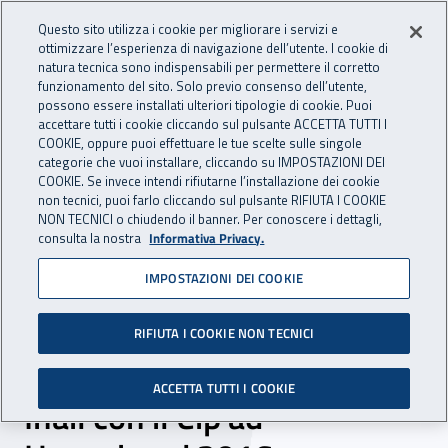
Accedi ai servizi online
For international visitors
Vai al menu principale
Vai al contenuto principale
Questo sito utilizza i cookie per migliorare i servizi e
ottimizzare l’esperienza di navigazione dell’utente. I cookie di
INAIL - Istituto Nazionale per 
natura tecnica sono indispensabili per permettere il corretto
Apri cerca
Apr
funzionamento del sito. Solo previo consenso dell’utente,
possono essere installati ulteriori tipologie di cookie. Puoi
Navigazione principale
accettare tutti i cookie cliccando sul pulsante ACCETTA TUTTI I
COOKIE, oppure puoi effettuare le tue scelte sulle singole
Navigazione - Ti trovi in:
Home
Inail comunica
Eventi
categorie che vuoi installare, cliccando su IMPOSTAZIONI DEI
COOKIE. Se invece intendi rifiutarne l’installazione dei cookie
non tecnici, puoi farlo cliccando sul pulsante RIFIUTA I COOKIE
NON TECNICI o chiudendo il banner. Per conoscere i dettagli,
dal 04 al 05 giugno 2016
consulta la nostra
Informativa Privacy.
IMPOSTAZIONI DEI COOKIE
Manifestazione - “
Disabilità e sport
RIFIUTA I COOKIE NON TECNICI
integrato”: Il centro protesi
ACCETTA TUTTI I COOKIE
Inail con il Cip ad