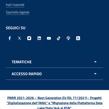
Inail risponde
Sportello digitale
SEGUICI SU
Facebook - Sito esterno - Apertura in nuova finestra
X - Sito esterno - Apertura in nuova finestra
Instagram - Sito esterno - Apertura in nuo
Linkedin - Sito esterno - Apertura in 
Youtube - Sito esterno - Apertur
TikTok - Sito esterno - Ape
Spreaker - Sito estern
Feed RSS - Apert
TEMATICHE
APRI 
ACCESSO RAPIDO
APRI 
PNRR 2021-2026 – Next Generation EU (DL 77/2021) - Progetti
"Digitalizzazione dell’INAIL" e "Migrazione della Piattaforma Data
Lake/Data Hub al PSN"