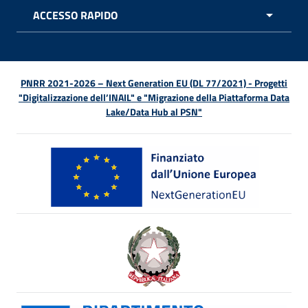
ACCESSO RAPIDO
APRI 
PNRR 2021-2026 – Next Generation EU (DL 77/2021) - Progetti
"Digitalizzazione dell’INAIL" e "Migrazione della Piattaforma Data
Lake/Data Hub al PSN"