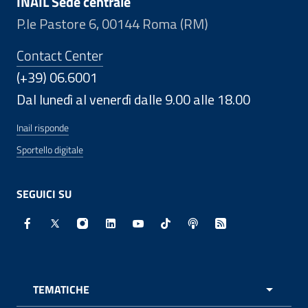
INAIL Sede centrale
P.le Pastore 6, 00144 Roma (RM)
Contact Center
(+39) 06.6001
Dal lunedì al venerdì dalle 9.00 alle 18.00
Inail risponde
Sportello digitale
SEGUICI SU
Facebook - Sito esterno - Apertura in nuova finestra
X - Sito esterno - Apertura in nuova finestra
Instagram - Sito esterno - Apertura in nuo
Linkedin - Sito esterno - Apertura in 
Youtube - Sito esterno - Apertur
TikTok - Sito esterno - Ape
Spreaker - Sito estern
Feed RSS - Apert
TEMATICHE
APRI 