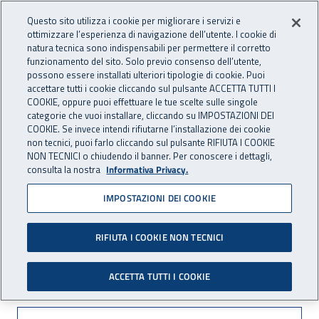
Accedi ai servizi online
For international visitors
Vai al menu principale
Vai al contenuto principale
Questo sito utilizza i cookie per migliorare i servizi e
ottimizzare l’esperienza di navigazione dell’utente. I cookie di
INAIL - Istituto Nazionale per 
natura tecnica sono indispensabili per permettere il corretto
Apri cerca
Apr
funzionamento del sito. Solo previo consenso dell’utente,
possono essere installati ulteriori tipologie di cookie. Puoi
Navigazione principale
accettare tutti i cookie cliccando sul pulsante ACCETTA TUTTI I
COOKIE, oppure puoi effettuare le tue scelte sulle singole
Navigazione - Ti trovi in:
Home
Inail comunica
Eventi
categorie che vuoi installare, cliccando su IMPOSTAZIONI DEI
COOKIE. Se invece intendi rifiutarne l’installazione dei cookie
non tecnici, puoi farlo cliccando sul pulsante RIFIUTA I COOKIE
NON TECNICI o chiudendo il banner. Per conoscere i dettagli,
22 maggio 2016
consulta la nostra
Informativa Privacy.
IMPOSTAZIONI DEI COOKIE
Seconda giornata di calcio A
5 - Campionato regionale
RIFIUTA I COOKIE NON TECNICI
F.S.S.I. stagione 2015-2016
ACCETTA TUTTI I COOKIE
Seconda giornata di calcio A 5 - Campiona