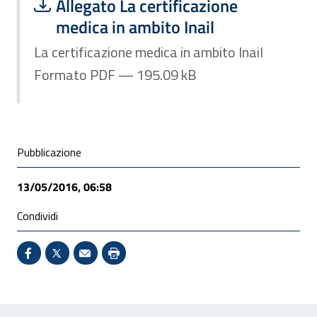
Scarica file:
Formato PDF — Dimensione 195.09 k
Allegato La certificazione
medica in ambito Inail
La certificazione medica in ambito Inail
Formato PDF — 195.09 kB
Condivisione social
Pubblicazione
13/05/2016, 06:58
Condividi
Condividi su Facebook - Sito esterno - Apertura in 
X - Sito esterno - Apertura in nuova finestra
Invio Mail: apre il programma di posta el
Stampa pagina: scelta meno ecologic