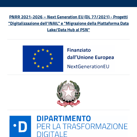
PNRR 2021-2026 – Next Generation EU (DL 77/2021) - Progetti
"Digitalizzazione dell’INAIL" e "Migrazione della Piattaforma Data
Lake/Data Hub al PSN"