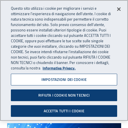
Accedi ai servizi online
For international visitors
Vai al menu principale
Vai al contenuto principale
Questo sito utilizza i cookie per migliorare i servizi e
ottimizzare l’esperienza di navigazione dell’utente. I cookie di
INAIL - Istituto Nazionale per 
natura tecnica sono indispensabili per permettere il corretto
Apri cerca
Apr
funzionamento del sito. Solo previo consenso dell’utente,
possono essere installati ulteriori tipologie di cookie. Puoi
Navigazione principale
accettare tutti i cookie cliccando sul pulsante ACCETTA TUTTI I
COOKIE, oppure puoi effettuare le tue scelte sulle singole
Navigazione - Ti trovi in:
Home
Inail comunica
Eventi
categorie che vuoi installare, cliccando su IMPOSTAZIONI DEI
COOKIE. Se invece intendi rifiutarne l’installazione dei cookie
non tecnici, puoi farlo cliccando sul pulsante RIFIUTA I COOKIE
NON TECNICI o chiudendo il banner. Per conoscere i dettagli,
11 giugno 2016
consulta la nostra
Informativa Privacy.
IMPOSTAZIONI DEI COOKIE
Corso di aggiornamento -
La certificazione medica in
RIFIUTA I COOKIE NON TECNICI
ambito Inail
ACCETTA TUTTI I COOKIE
Corso di aggiornamento - La certificazion