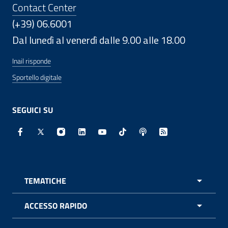
Contact Center
(+39) 06.6001
Dal lunedì al venerdì dalle 9.00 alle 18.00
Inail risponde
Sportello digitale
SEGUICI SU
Facebook - Sito esterno - Apertura in nuova finestra
X - Sito esterno - Apertura in nuova finestra
Instagram - Sito esterno - Apertura in nuo
Linkedin - Sito esterno - Apertura in 
Youtube - Sito esterno - Apertur
TikTok - Sito esterno - Ape
Spreaker - Sito estern
Feed RSS - Apert
TEMATICHE
APRI 
ACCESSO RAPIDO
APRI 